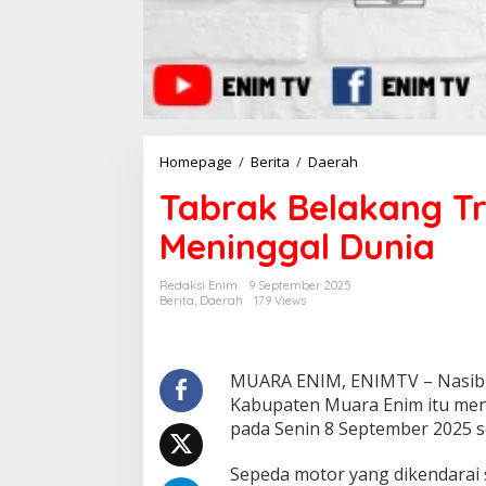
Homepage
/
Berita
/
Daerah
T
a
Tabrak Belakang Tr
b
r
Meninggal Dunia
a
k
B
Redaksi Enim
9 September 2025
e
Berita
,
Daerah
179 Views
l
a
k
a
MUARA ENIM, ENIMTV – Nasib mal
n
Kabupaten Muara Enim itu meni
g
pada Senin 8 September 2025 se
T
r
Sepeda motor yang dikendarai 
u