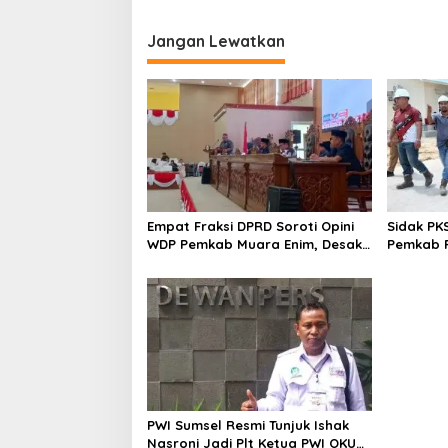
Jangan Lewatkan
Empat Fraksi DPRD Soroti Opini
Sidak PK
WDP Pemkab Muara Enim, Desak
Pemkab P
Perbaikan Tata Kelola Keuangan
Operasio
PWI Sumsel Resmi Tunjuk Ishak
Nasroni Jadi Plt Ketua PWI OKU