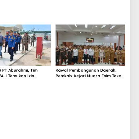
S PT Aburahmi, Tim
Kawal Pembangunan Daerah,
ALI Temukan Izin
Pemkab-Kejari Muara Enim Teken
nal Belum Kelar
MoU Pendampingan Hukum