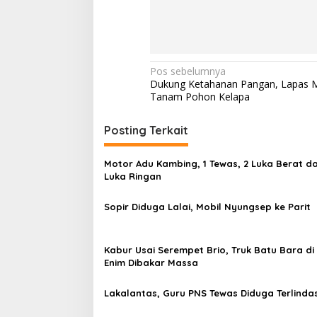
N
Pos sebelumnya
Dukung Ketahanan Pangan, Lapas 
a
Tanam Pohon Kelapa
v
i
Posting Terkait
g
Motor Adu Kambing, 1 Tewas, 2 Luka Berat da
a
Luka Ringan
s
Sopir Diduga Lalai, Mobil Nyungsep ke Parit
i
p
o
Kabur Usai Serempet Brio, Truk Batu Bara d
Enim Dibakar Massa
s
Lakalantas, Guru PNS Tewas Diduga Terlindas