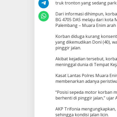
k
truk tronton yang sedang parki
,
P
Dari informasi dihimpun, kor
e
BG 4705 DAS melaju dari kota 
l
Palembang – Muara Enim arah 
a
j
a
Korban diduga kurang konsent
r
yang dikemudikan Doni (40), wa
d
pinggir jalan.
i
M
Akibat kejadian tersebut, korb
u
a
meninggal dunia di Tempat Kej
r
a
Kasat Lantas Polres Muara Eni
E
membenarkan adanya peristiwa 
n
i
m
“Posisi sepeda motor korban 
M
berhenti di pinggir jalan,” uja
e
n
AKP Trifonia mengungkapkan, s
i
sehingga kondisi jalan licin.
n