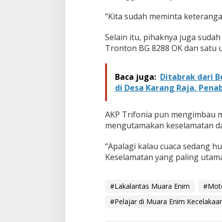
g
g
“Kita sudah meminta keteranga
a
l
Selain itu, pihaknya juga sud
D
Tronton BG 8288 OK dan satu 
u
n
i
Baca juga:
Ditabrak dari 
a
di Desa Karang Raja, Pena
AKP Trifonia pun mengimbau ma
mengutamakan keselamatan da
“Apalagi kalau cuaca sedang huja
Keselamatan yang paling utama
#Lakalantas Muara Enim
#Moto
#Pelajar di Muara Enim Kecelakaan