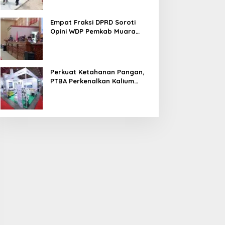
Empat Fraksi DPRD Soroti
Opini WDP Pemkab Muara
Enim, Desak Perbaikan Tata
Kelola Keuangan
Perkuat Ketahanan Pangan,
PTBA Perkenalkan Kalium
Humat ‘BA Grow’ di
Inagritech 2026