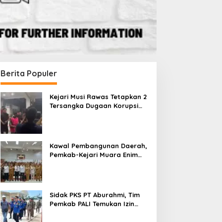
Berita Populer
Kejari Musi Rawas Tetapkan 2
Tersangka Dugaan Korupsi
Dana PSR, Selamatkan Uang
Negara Rp1,26 Miliar
Kawal Pembangunan Daerah,
Pemkab-Kejari Muara Enim
Teken MoU Pendampingan
Hukum
Sidak PKS PT Aburahmi, Tim
Pemkab PALI Temukan Izin
Operasional Belum Kelar