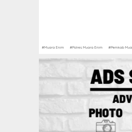
#Muara Enim
#Polres Muara Enim
#Pemkab Mua