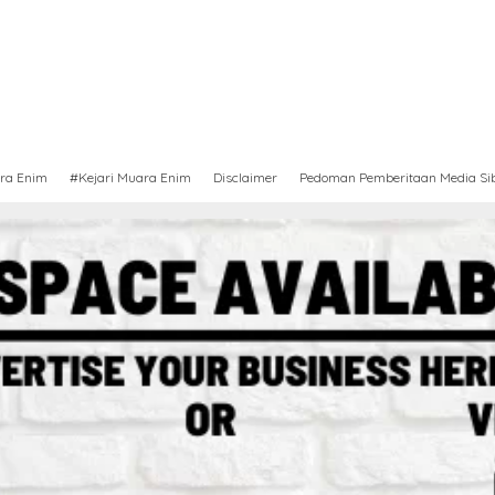
ra Enim
#Kejari Muara Enim
Disclaimer
Pedoman Pemberitaan Media Si