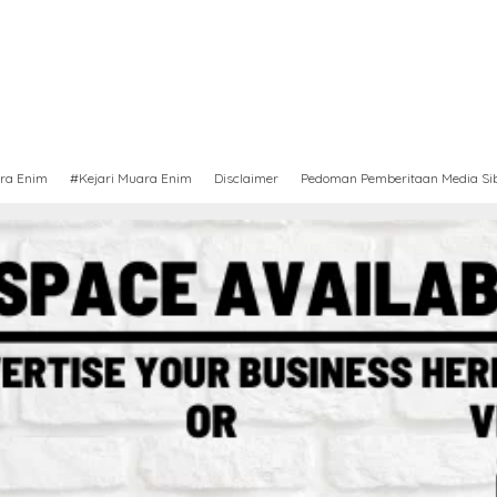
ra Enim
#Kejari Muara Enim
Disclaimer
Pedoman Pemberitaan Media Si