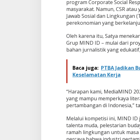
program Corporate Social Respo
b
masyarakat. Namun, CSR atau y
a
s
Jawab Sosial dan Lingkungan (
i
perekonomian yang berkelanju
s
P
Oleh karena itu, Satya meneka
o
Grup MIND ID – mulai dari proye
t
e
bahan jurnalistik yang edukati
n
s
i
Baca juga:
PTBA Jadikan 
L
Keselamatan Kerja
o
k
a
“Harapan kami, MediaMIND 2025
l
yang mampu memperkaya literas
pertambangan di Indonesia,” 
Melalui kompetisi ini, MIND 
talenta muda, pelestarian bud
ramah lingkungan untuk masa d
percaya bahwa industri perta