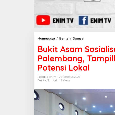
Homepage
/
Berita
/
Sumsel
B
u
Bukit Asam Sosiali
k
i
Palembang, Tampilk
t
A
Potensi Lokal
s
a
m
Redaksi Enim
29 Agustus 2025
S
Berita
,
Sumsel
12 Views
o
s
i
a
l
i
s