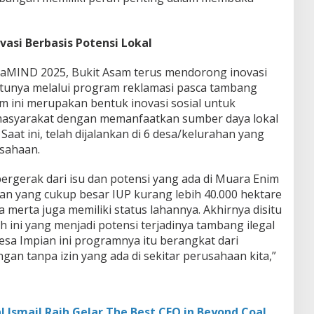
asi Berbasis Potensi Lokal
aMIND 2025, Bukit Asam terus mendorong inovasi
satunya melalui program reklamasi pasca tambang
m ini merupakan bentuk inovasi sosial untuk
masyarakat dengan memanfaatkan sumber daya lokal
 Saat ini, telah dijalankan di 6 desa/kelurahan yang
sahaan.
bergerak dari isu dan potensi yang ada di Muara Enim
san yang cukup besar IUP kurang lebih 40.000 hektare
 merta juga memiliki status lahannya. Akhirnya disitu
h ini yang menjadi potensi terjadinya tambang ilegal
Desa Impian ini programnya itu berangkat dari
n tanpa izin yang ada di sekitar perusahaan kita,”
l Ismail Raih Gelar The Best CEO in Beyond Coal