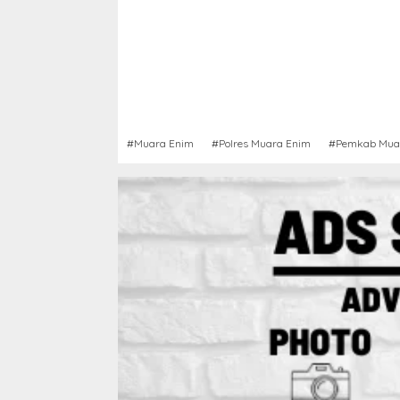
#Muara Enim
#Polres Muara Enim
#Pemkab Mua