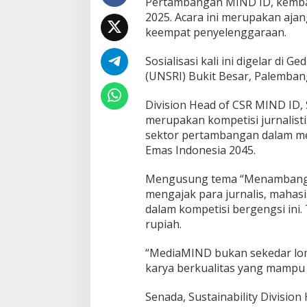
Pertambangan MIND ID, kemba
m
2025. Acara ini merupakan ajan
b
a
keempat penyelenggaraan.
n
g
Sosialisasi kali ini digelar di
,
(UNSRI) Bukit Besar, Palembang
T
a
Division Head of CSR MIND ID
m
p
merupakan kompetisi jurnalist
i
sektor pertambangan dalam m
l
Emas Indonesia 2045.
k
a
Mengusung tema “Menambang 
n
I
mengajak para jurnalis, mahas
n
dalam kompetisi bergengsi ini.
o
rupiah.
v
a
“MediaMIND bukan sekedar lomb
s
i
karya berkualitas yang mampu 
B
e
Senada, Sustainability Divisio
r