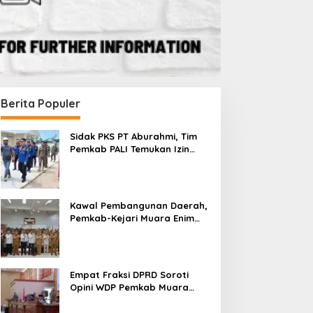
Berita Populer
Sidak PKS PT Aburahmi, Tim
Pemkab PALI Temukan Izin
Operasional Belum Kelar
Kawal Pembangunan Daerah,
Pemkab-Kejari Muara Enim
Teken MoU Pendampingan
Hukum
Empat Fraksi DPRD Soroti
Opini WDP Pemkab Muara
Enim, Desak Perbaikan Tata
Kelola Keuangan