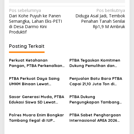
N
Pos sebelumnya
Pos berikutnya
Dari Kohe Puyuh ke Panen
Diduga Asal Jadi, Tembok
a
Semangka, Lahan Eks-PETI
Penahan Tanah Senilai
v
di Desa Darmo Kini
Rp1,9 M Ambruk
Produktif
i
g
Posting Terkait
a
s
Perkuat Ketahanan
PTBA Tegaskan Komitmen
Pangan, PTBA Perkenalkan
Dukung Pemulihan dan
i
Kalium Humat ‘BA Grow’ di
Kelestarian Ekosistem
p
Inagritech 2026
Sungai
PTBA Perkuat Daya Saing
Penjualan Batu Bara PTBA
UMKM Binaan Lewat
Capai 21,10 Juta Ton di
o
Partisipasi di INACRAFT
Semester I 2026
s
Festival 2026
Sasar Generasi Muda, PTBA
PTBA Dukung
Edukasi Siswa SD Lewat
Pengungkapan Tambang
Green School
Batubara Ilegal di Wilayah
IUP Perseroan
Polres Muara Enim Bongkar
PTBA Sabet Penghargaan
Tambang Ilegal di IUP
Internasional AREA 2026
PTBA, Negara Rugi Rp95,9
Lewat Program Desa
Miliar
Impian