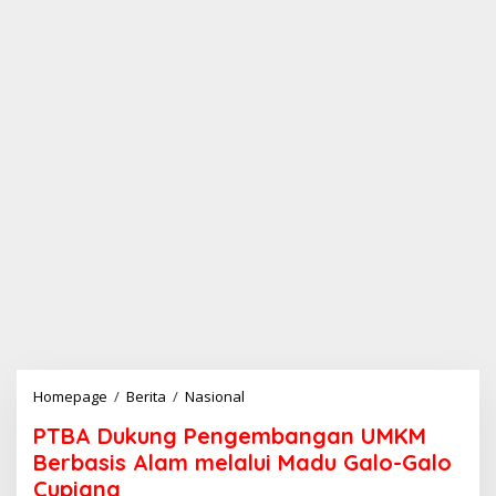
Homepage
/
Berita
/
Nasional
P
T
PTBA Dukung Pengembangan UMKM
B
A
Berbasis Alam melalui Madu Galo-Galo
D
Cupiang