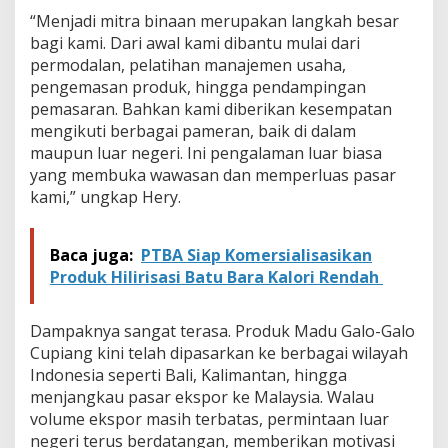
a
“Menjadi mitra binaan merupakan langkah besar
l
o
bagi kami. Dari awal kami dibantu mulai dari
C
permodalan, pelatihan manajemen usaha,
u
pengemasan produk, hingga pendampingan
p
pemasaran. Bahkan kami diberikan kesempatan
i
mengikuti berbagai pameran, baik di dalam
a
n
maupun luar negeri. Ini pengalaman luar biasa
g
yang membuka wawasan dan memperluas pasar
kami,” ungkap Hery.
Baca juga:
PTBA Siap Komersialisasikan
Produk Hilirisasi Batu Bara Kalori Rendah
Dampaknya sangat terasa. Produk Madu Galo-Galo
Cupiang kini telah dipasarkan ke berbagai wilayah
Indonesia seperti Bali, Kalimantan, hingga
menjangkau pasar ekspor ke Malaysia. Walau
volume ekspor masih terbatas, permintaan luar
negeri terus berdatangan, memberikan motivasi