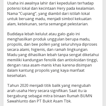
a
Usaha ini awalnya lahir dari kepedulian terhadap
s
potensi lokal dan kecintaan Hery pada kealamian.
i
Nama “Cupiang”, yang diambil dari istilah lokal
s
A
untuk beruang madu, menjadi simbol kekuatan
l
alam, ketekunan, serta semangat pelestarian.
a
m
Budidaya lebah kelulut atau galo-galo ini
m
menghasilkan produk unggulan berupa madu,
e
l
propolis, dan bee pollen yang seluruhnya diproses
a
secara alami, higienis, dan ramah lingkungan.
l
Madu yang dihasilkan lebah tanpa sengat diketahui
u
memiliki kandungan fenolik dan antioksidan tinggi,
i
M
dengan rasa asam-manis khas karena disimpan
a
dalam kantung propolis yang kaya manfaat
d
kesehatan.
u
G
Tahun 2020 menjadi titik balik yang mengubah
a
l
arah usaha Hery secara signifikan. Saat itu ia
o
bergabung sebagai mitra binaan Rumah BUMN
-
Sawahlunto dan PT Bukit Asam Tbk.
G