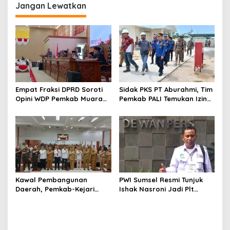
Jangan Lewatkan
Empat Fraksi DPRD Soroti
Sidak PKS PT Aburahmi, Tim
Opini WDP Pemkab Muara
Pemkab PALI Temukan Izin
Enim, Desak Perbaikan Tata
Operasional Belum Kelar
Kelola Keuangan
Kawal Pembangunan
PWI Sumsel Resmi Tunjuk
Daerah, Pemkab-Kejari
Ishak Nasroni Jadi Plt
Muara Enim Teken MoU
Ketua PWI OKU Selatan
Pendampingan Hukum