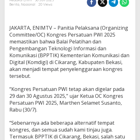
i
Redaksi Enim
30 Juli 2025
Berita
,
Nasional
20 Views
a
T
e
t
JAKARTA, ENIMTV – Panitia Pelaksana (Organizing
a
p
Committee/OC) Kongres Persatuan PWI 2025
k
memastikan bahwa Balai Pelatihan dan
a
Pengembangan Teknologi Informasi dan
n
Komunikasi (BPPTIK) Kementerian Komunikasi dan
K
Digital (Komdigi) di Cikarang, Kabupaten Bekasi,
o
n
akan menjadi tempat penyelenggaraan kongres
g
tersebut.
r
e
“Kongres Persatuan PWI tetap akan digelar pada
s
29 dan 30 Agustus 2025,” ujar Ketua OC Kongres
P
e
Persatuan PWI 2025, Marthen Selamet Susanto,
r
Rabu (30/7).
s
a
“Sebenarnya ada beberapa alternatif tempat
t
kongres, dan semua sudah kami tinjau juga.
u
a
Termasuk BPPTIK di Cikarang, Bekasi, salah satu