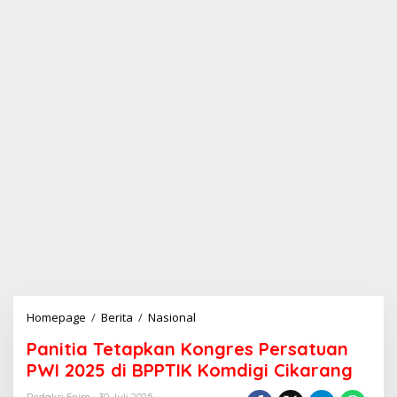
Homepage
/
Berita
/
Nasional
P
a
Panitia Tetapkan Kongres Persatuan
n
i
PWI 2025 di BPPTIK Komdigi Cikarang
t