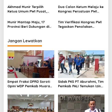
Istana Wartawan CNN
s
Indonesia
Akhmad Munir Terpilih
Dua Calon Ketum Melaju ke
Ketua Umum PWI Pusat,
Kongres Persatuan PWI
Tiga Formatur Disepakati
2025
Munir Mantap Maju, 17
Tim Verifikasi Kongres PWI
Provinsi Beri Dukungan di
Tegaskan Penolakan
Kongres PWI
Berkas Dukungan PDF
Jangan Lewatkan
Empat Fraksi DPRD Soroti
Sidak PKS PT Aburahmi, Tim
Opini WDP Pemkab Muara
Pemkab PALI Temukan Izin
Enim, Desak Perbaikan Tata
Operasional Belum Kelar
Kelola Keuangan