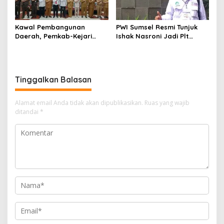
Kawal Pembangunan
PWI Sumsel Resmi Tunjuk
Daerah, Pemkab-Kejari
Ishak Nasroni Jadi Plt
Muara Enim Teken MoU
Ketua PWI OKU Selatan
Pendampingan Hukum
Tinggalkan Balasan
Alamat email Anda tidak akan dipublikasikan.
Ruas yang wajib
ditandai
*