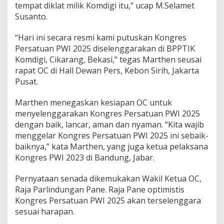
n
tempat diklat milik Komdigi itu,” ucap M.Selamet
P
Susanto.
W
I
“Hari ini secara resmi kami putuskan Kongres
2
0
Persatuan PWI 2025 diselenggarakan di BPPTIK
2
Komdigi, Cikarang, Bekasi,” tegas Marthen seusai
5
rapat OC di Hall Dewan Pers, Kebon Sirih, Jakarta
d
Pusat.
i
B
P
Marthen menegaskan kesiapan OC untuk
P
menyelenggarakan Kongres Persatuan PWI 2025
T
dengan baik, lancar, aman dan nyaman. “Kita wajib
I
menggelar Kongres Persatuan PWI 2025 ini sebaik-
K
K
baiknya,” kata Marthen, yang juga ketua pelaksana
o
Kongres PWI 2023 di Bandung, Jabar.
m
d
Pernyataan senada dikemukakan Wakil Ketua OC,
i
Raja Parlindungan Pane. Raja Pane optimistis
g
i
Kongres Persatuan PWI 2025 akan terselenggara
C
sesuai harapan.
i