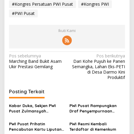
#Kongres Persatuan PWI Pusat
#Kongres PWI
#PWI Pusat
Ikuti Kami
N
Pos sebelumnya
Pos berikutnya
Marching Band Bukit Asam
Dari Kohe Puyuh ke Panen
a
Ukir Prestasi Gemilang
Semangka, Lahan Eks-PETI
v
di Desa Darmo Kini
Produktif
i
g
Posting Terkait
a
s
Kabar Duka, Sekjen PWI
PWI Pusat Rampungkan
Pusat Zulmansyah
Draf Penyempurnaan
i
Sekedang Tutup Usia
PD/PRT
p
PWI Pusat Prihatin
PWI Resmi Kembali
Pencabutan Kartu Liputan
Terdaftar di Kemenkum
o