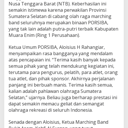
a
Nusa Tenggara Barat (NTB). Keberhasilan ini
s
semakin istimewa karena perwakilan Provinsi
i
Sumatera Selatan di cabang olah raga marching
G
e
band seluruhnya merupakan binaan PORSIBA,
m
yang tak lain adalah putra-putri terbaik Kabupaten
i
Muara Enim (Ring 1 Perusahaan).
l
a
Ketua Umum PORSIBA, Aloisius H Rahangiar,
n
g
menyampaikan rasa bangganya yang mendalam
atas pencapaian ini. “Terima kasih banyak kepada
semua pihak yang telah mendukung kegiatan ini,
terutama para pengurus, pelatih, para atlet, orang
tua atlet, dan pihak sponsor. Akhirnya perjalanan
panjang ini berbuah manis. Terima kasih semua,
kalian adalah pahlawan olahraga Sumatera
Selatan,” ujarnya. Beliau juga berharap prestasi ini
dapat semakin memacu geliat dan semangat
olahraga rekreasi di seluruh Indonesia.
Senada dengan Aloisius, Ketua Marching Band