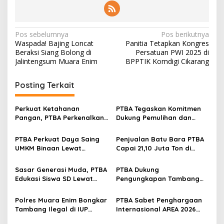
N
Pos sebelumnya
Pos berikutnya
Waspada! Bajing Loncat
Panitia Tetapkan Kongres
a
Beraksi Siang Bolong di
Persatuan PWI 2025 di
v
Jalintengsum Muara Enim
BPPTIK Komdigi Cikarang
i
Posting Terkait
g
a
Perkuat Ketahanan
PTBA Tegaskan Komitmen
s
Pangan, PTBA Perkenalkan
Dukung Pemulihan dan
Kalium Humat ‘BA Grow’ di
Kelestarian Ekosistem
i
Inagritech 2026
Sungai
PTBA Perkuat Daya Saing
Penjualan Batu Bara PTBA
p
UMKM Binaan Lewat
Capai 21,10 Juta Ton di
Partisipasi di INACRAFT
Semester I 2026
o
Festival 2026
Sasar Generasi Muda, PTBA
PTBA Dukung
s
Edukasi Siswa SD Lewat
Pengungkapan Tambang
Green School
Batubara Ilegal di Wilayah
IUP Perseroan
Polres Muara Enim Bongkar
PTBA Sabet Penghargaan
Tambang Ilegal di IUP
Internasional AREA 2026
PTBA, Negara Rugi Rp95,9
Lewat Program Desa