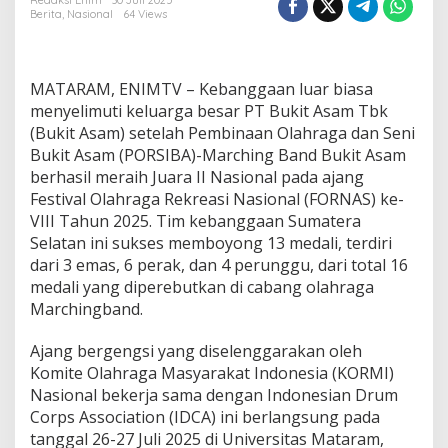
i
Redaksi Enim
30 Juli 2025
Berita
,
Nasional
64 Views
n
g
B
a
MATARAM, ENIMTV – Kebanggaan luar biasa
n
d
menyelimuti keluarga besar PT Bukit Asam Tbk
B
(Bukit Asam) setelah Pembinaan Olahraga dan Seni
u
Bukit Asam (PORSIBA)-Marching Band Bukit Asam
k
berhasil meraih Juara II Nasional pada ajang
i
Festival Olahraga Rekreasi Nasional (FORNAS) ke-
t
A
VIII Tahun 2025. Tim kebanggaan Sumatera
s
Selatan ini sukses memboyong 13 medali, terdiri
a
dari 3 emas, 6 perak, dan 4 perunggu, dari total 16
m
medali yang diperebutkan di cabang olahraga
U
k
Marchingband.
i
r
Ajang bergengsi yang diselenggarakan oleh
P
Komite Olahraga Masyarakat Indonesia (KORMI)
r
Nasional bekerja sama dengan Indonesian Drum
e
s
Corps Association (IDCA) ini berlangsung pada
t
tanggal 26-27 Juli 2025 di Universitas Mataram,