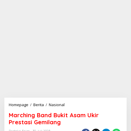
Homepage
/
Berita
/
Nasional
M
a
Marching Band Bukit Asam Ukir
r
c
Prestasi Gemilang
h