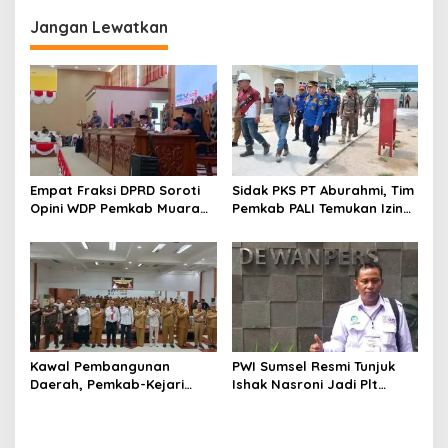
Miliar
Impian
Jangan Lewatkan
Empat Fraksi DPRD Soroti
Sidak PKS PT Aburahmi, Tim
Opini WDP Pemkab Muara
Pemkab PALI Temukan Izin
Enim, Desak Perbaikan Tata
Operasional Belum Kelar
Kelola Keuangan
Kawal Pembangunan
PWI Sumsel Resmi Tunjuk
Daerah, Pemkab-Kejari
Ishak Nasroni Jadi Plt
Muara Enim Teken MoU
Ketua PWI OKU Selatan
Pendampingan Hukum