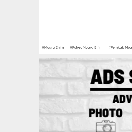
#Muara Enim
#Polres Muara Enim
#Pemkab Mua