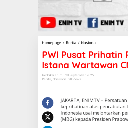
Homepage
/
Berita
/
Nasional
P
W
PWI Pusat Prihatin
I
P
Istana Wartawan C
u
s
a
Redaksi Enim
28 September 2025
t
Berita
,
Nasional
28 Views
P
r
i
h
JAKARTA, ENIMTV – Persatuan
a
keprihatinan atas pencabutan 
t
Indonesia usai melontarkan p
i
(MBG) kepada Presiden Prabowo
n
P