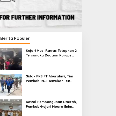
Berita Populer
Kejari Musi Rawas Tetapkan 2
Tersangka Dugaan Korupsi
Dana PSR, Selamatkan Uang
Negara Rp1,26 Miliar
Sidak PKS PT Aburahmi, Tim
Pemkab PALI Temukan Izin
Operasional Belum Kelar
Kawal Pembangunan Daerah,
Pemkab-Kejari Muara Enim
Teken MoU Pendampingan
Hukum