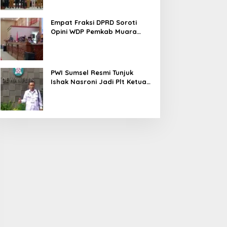
Empat Fraksi DPRD Soroti
Opini WDP Pemkab Muara
Enim, Desak Perbaikan Tata
Kelola Keuangan
PWI Sumsel Resmi Tunjuk
Ishak Nasroni Jadi Plt Ketua
PWI OKU Selatan