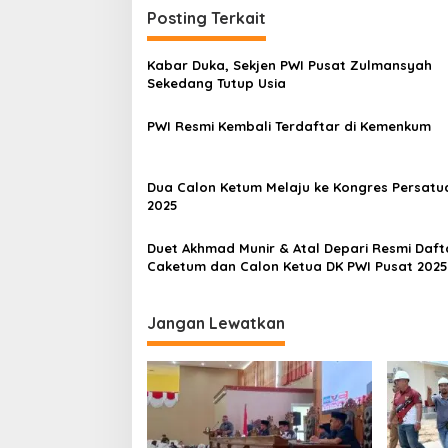
i
Posting Terkait
g
Kabar Duka, Sekjen PWI Pusat Zulmansyah
a
Sekedang Tutup Usia
s
PWI Resmi Kembali Terdaftar di Kemenkum
i
p
o
Dua Calon Ketum Melaju ke Kongres Persatu
2025
s
Duet Akhmad Munir & Atal Depari Resmi Daft
Caketum dan Calon Ketua DK PWI Pusat 202
Jangan Lewatkan