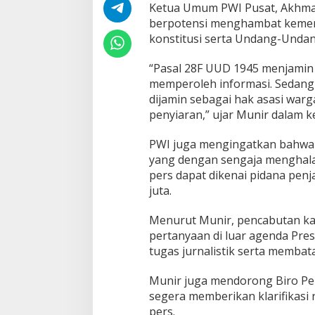
e
Ketua Umum PWI Pusat, Akhma
n
berpotensi menghambat kemer
c
konstitusi serta Undang-Unda
a
b
“Pasal 28F UUD 1945 menjamin
u
t
memperoleh informasi. Sedang
a
dijamin sebagai hak asasi war
n
penyiaran,” ujar Munir dalam k
K
a
PWI juga mengingatkan bahwa P
r
t
yang dengan sengaja menghal
u
pers dapat dikenai pidana pen
L
juta.
i
p
Menurut Munir, pencabutan ka
u
t
pertanyaan di luar agenda Pre
a
tugas jurnalistik serta membat
n
I
Munir juga mendorong Biro Per
s
segera memberikan klarifikasi
t
a
pers.