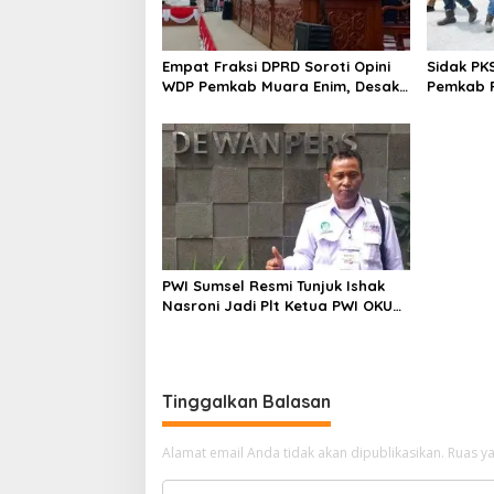
Empat Fraksi DPRD Soroti Opini
Sidak PK
WDP Pemkab Muara Enim, Desak
Pemkab P
Perbaikan Tata Kelola Keuangan
Operasio
PWI Sumsel Resmi Tunjuk Ishak
Nasroni Jadi Plt Ketua PWI OKU
Selatan
Tinggalkan Balasan
Alamat email Anda tidak akan dipublikasikan.
Ruas ya