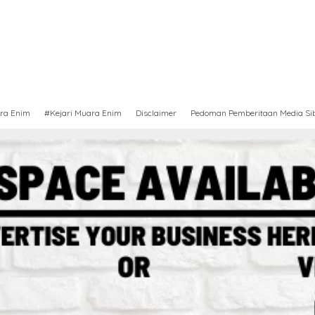
ra Enim
#Kejari Muara Enim
Disclaimer
Pedoman Pemberitaan Media Si