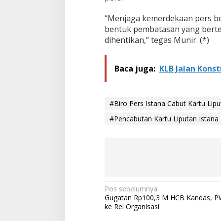
n
a
“Menjaga kemerdekaan pers ber
W
bentuk pembatasan yang berte
a
dihentikan,” tegas Munir. (*)
r
t
a
w
Baca juga:
KLB Jalan Kons
a
n
C
N
#Biro Pers Istana Cabut Kartu Li
N
#Pencabutan Kartu Liputan Istana
I
n
d
o
n
e
s
i
N
Pos sebelumnya
a
Gugatan Rp100,3 M HCB Kandas, P
a
ke Rel Organisasi
v