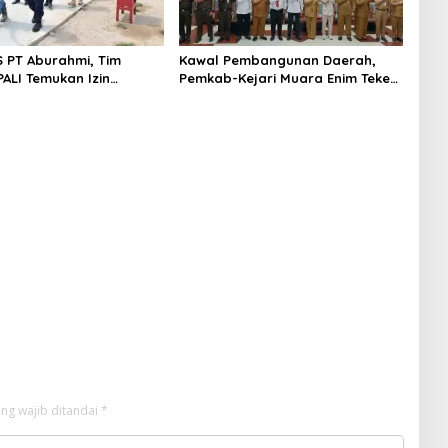
S PT Aburahmi, Tim
Kawal Pembangunan Daerah,
ALI Temukan Izin
Pemkab-Kejari Muara Enim Teken
nal Belum Kelar
MoU Pendampingan Hukum
ng wajib ditandai
*