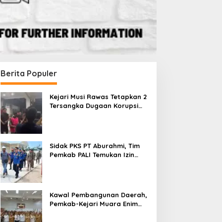
Berita Populer
Kejari Musi Rawas Tetapkan 2
Tersangka Dugaan Korupsi
Dana PSR, Selamatkan Uang
Negara Rp1,26 Miliar
Sidak PKS PT Aburahmi, Tim
Pemkab PALI Temukan Izin
Operasional Belum Kelar
Kawal Pembangunan Daerah,
Pemkab-Kejari Muara Enim
Teken MoU Pendampingan
Hukum