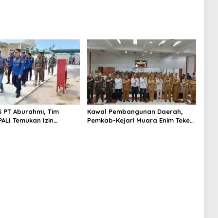
S PT Aburahmi, Tim
Kawal Pembangunan Daerah,
ALI Temukan Izin
Pemkab-Kejari Muara Enim Teken
nal Belum Kelar
MoU Pendampingan Hukum