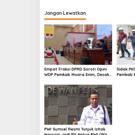
Jangan Lewatkan
Empat Fraksi DPRD Soroti Opini
Sidak PK
WDP Pemkab Muara Enim, Desak
Pemkab P
Perbaikan Tata Kelola Keuangan
Operasio
PWI Sumsel Resmi Tunjuk Ishak
Nasroni Jadi Plt Ketua PWI OKU