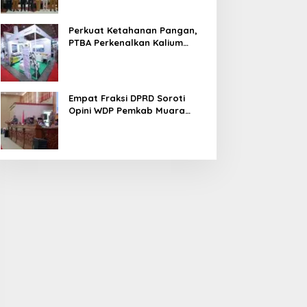
Perkuat Ketahanan Pangan,
PTBA Perkenalkan Kalium
Humat ‘BA Grow’ di
Inagritech 2026
Empat Fraksi DPRD Soroti
Opini WDP Pemkab Muara
Enim, Desak Perbaikan Tata
Kelola Keuangan