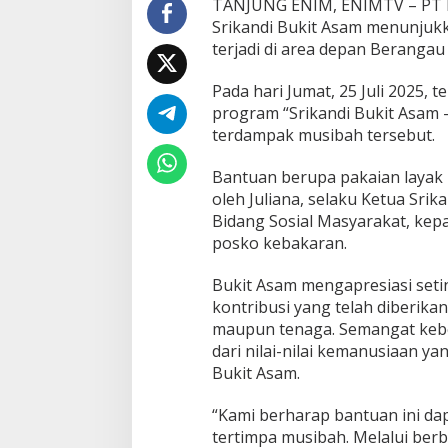
TANJUNG ENIM, ENIMTV – PT Bu
n
Srikandi Bukit Asam menunjuk
K
e
terjadi di area depan Berangau
b
a
Pada hari Jumat, 25 Juli 2025, 
k
program “Srikandi Bukit Asam 
a
terdampak musibah tersebut.
r
a
n
Bantuan berupa pakaian layak 
oleh Juliana, selaku Ketua Srik
Bidang Sosial Masyarakat, kep
posko kebakaran.
Bukit Asam mengapresiasi setin
kontribusi yang telah diberika
maupun tenaga. Semangat keb
dari nilai-nilai kemanusiaan ya
Bukit Asam.
“Kami berharap bantuan ini da
tertimpa musibah. Melalui ber