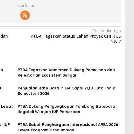
Ikuti Kami
Pos berikutnya
 dan
PTBA Tegaskan Status Lahan Proyek CHF TLS
6 & 7
an
PTBA Tegaskan Komitmen Dukung Pemulihan dan
Kelestarian Ekosistem Sungai
t
Penjualan Batu Bara PTBA Capai 21,10 Juta Ton di
Semester I 2026
 Lewat
PTBA Dukung Pengungkapan Tambang Batubara
Ilegal di Wilayah IUP Perseroan
i IUP
PTBA Sabet Penghargaan Internasional AREA 2026
Lewat Program Desa Impian