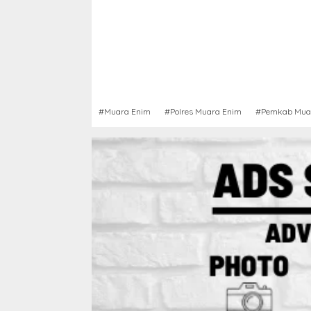
#Muara Enim
#Polres Muara Enim
#Pemkab Mua