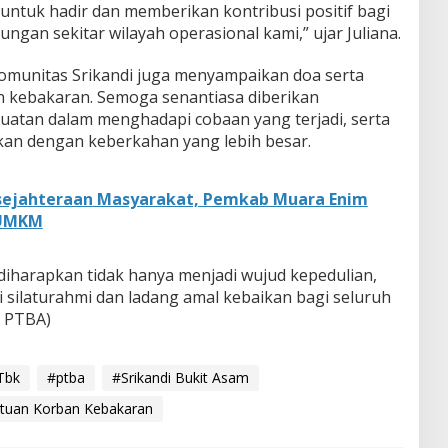
ntuk hadir dan memberikan kontribusi positif bagi
ngan sekitar wilayah operasional kami,” ujar Juliana.
 komunitas Srikandi juga menyampaikan doa serta
n kebakaran. Semoga senantiasa diberikan
uatan dalam menghadapi cobaan yang terjadi, serta
ikan dengan keberkahan yang lebih besar.
sejahteraan Masyarakat, Pemkab Muara Enim
 UMKM
diharapkan tidak hanya menjadi wujud kepedulian,
li silaturahmi dan ladang amal kebaikan bagi seluruh
s PTBA)
Tbk
#ptba
#Srikandi Bukit Asam
ntuan Korban Kebakaran