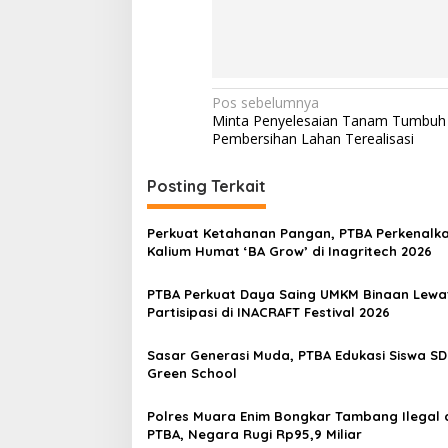
N
Pos sebelumnya
Minta Penyelesaian Tanam Tumbuh
a
Pembersihan Lahan Terealisasi
v
i
Posting Terkait
g
Perkuat Ketahanan Pangan, PTBA Perkenalk
a
Kalium Humat ‘BA Grow’ di Inagritech 2026
s
PTBA Perkuat Daya Saing UMKM Binaan Lewa
i
Partisipasi di INACRAFT Festival 2026
p
o
Sasar Generasi Muda, PTBA Edukasi Siswa SD
Green School
s
Polres Muara Enim Bongkar Tambang Ilegal d
PTBA, Negara Rugi Rp95,9 Miliar