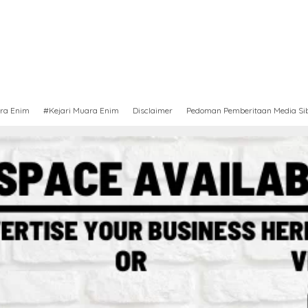
ra Enim
#Kejari Muara Enim
Disclaimer
Pedoman Pemberitaan Media Si