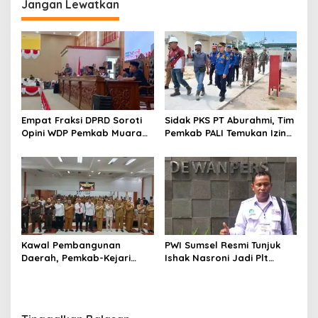
Jangan Lewatkan
Empat Fraksi DPRD Soroti
Sidak PKS PT Aburahmi, Tim
Opini WDP Pemkab Muara
Pemkab PALI Temukan Izin
Enim, Desak Perbaikan Tata
Operasional Belum Kelar
Kelola Keuangan
Kawal Pembangunan
PWI Sumsel Resmi Tunjuk
Daerah, Pemkab-Kejari
Ishak Nasroni Jadi Plt
Muara Enim Teken MoU
Ketua PWI OKU Selatan
Pendampingan Hukum