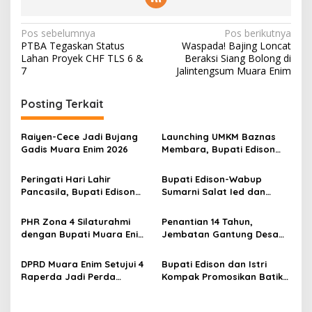
N
Pos sebelumnya
Pos berikutnya
PTBA Tegaskan Status
Waspada! Bajing Loncat
a
Lahan Proyek CHF TLS 6 &
Beraksi Siang Bolong di
v
7
Jalintengsum Muara Enim
i
Posting Terkait
g
a
Raiyen-Cece Jadi Bujang
Launching UMKM Baznas
s
Gadis Muara Enim 2026
Membara, Bupati Edison
Serahkan Bantuan Modal
i
Usaha kepada 200
Peringati Hari Lahir
Bupati Edison-Wabup
p
Mustahik
Pancasila, Bupati Edison
Sumarni Salat Ied dan
Ajak Seluruh Elemen
Tinjau Pemotongan Kurban
o
Perkokoh Persatuan dan
di Masjid Agung
PHR Zona 4 Silaturahmi
Penantian 14 Tahun,
s
Kawal Pembangunan
dengan Bupati Muara Enim
Jembatan Gantung Desa
dan Musi Rawas, Perkuat
Siku Diresmikan
Sinergi Dukung Ketahanan
DPRD Muara Enim Setujui 4
Bupati Edison dan Istri
Energi Nasional
Raperda Jadi Perda
Kompak Promosikan Batik
dengan Catatan
Petule di Pesona Wastra
Sumsel 2026