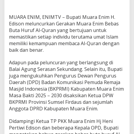
d
i
s
MUARA ENIM, ENIMTV – Bupati Muara Enim H.
o
n
Edison meluncurkan Gerakan Muara Enim Bebas
L
Buta Huruf Al-Quran yang bertujuan untuk
u
memastikan setiap individu terutama umat Islam
n
memiliki kemampuan membaca Al-Quran dengan
c
baik dan benar.
u
r
k
Adapun pada peluncuran yang berlangsung di
a
Balai Agung Serasan Sekundang. Selain itu, Bupati
n
juga mengukuhkan Pengurus Dewan Pengurus
G
Daerah (DPD) Badan Komunikasi Pemuda Remaja
e
r
Masjid Indonesia (BKPRMI) Kabupaten Muara Enim
a
Masa Bakti 2025 – 2030 disaksikan Ketua DPW
k
BKPRMI Provinsi Sumsel Firdaus dan sejumlah
a
Anggota DPRD Kabupaten Muara Enim.
n
M
u
Didampingi Ketua TP PKK Muara Enim Hj Heni
a
Pertiwi Edison dan beberapa Kepala OPD, Bupati
r