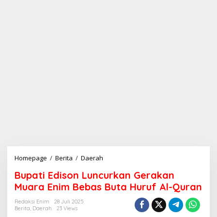
Homepage
/
Berita
/
Daerah
B
u
Bupati Edison Luncurkan Gerakan
p
a
Muara Enim Bebas Buta Huruf Al-Quran
t
i
Redaksi Enim
28 Juli 2025
Berita
,
Daerah
23 Views
E