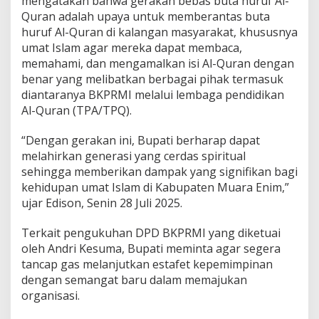
mengatakan bahwa gerakan bebas buta huruf Al-
a
Quran adalah upaya untuk memberantas buta
E
n
huruf Al-Quran di kalangan masyarakat, khususnya
i
umat Islam agar mereka dapat membaca,
m
memahami, dan mengamalkan isi Al-Quran dengan
B
benar yang melibatkan berbagai pihak termasuk
e
diantaranya BKPRMI melalui lembaga pendidikan
b
a
Al-Quran (TPA/TPQ).
s
B
“Dengan gerakan ini, Bupati berharap dapat
u
melahirkan generasi yang cerdas spiritual
t
sehingga memberikan dampak yang signifikan bagi
a
H
kehidupan umat Islam di Kabupaten Muara Enim,”
u
ujar Edison, Senin 28 Juli 2025.
r
u
Terkait pengukuhan DPD BKPRMI yang diketuai
f
oleh Andri Kesuma, Bupati meminta agar segera
A
l
tancap gas melanjutkan estafet kepemimpinan
-
dengan semangat baru dalam memajukan
Q
organisasi.
u
r