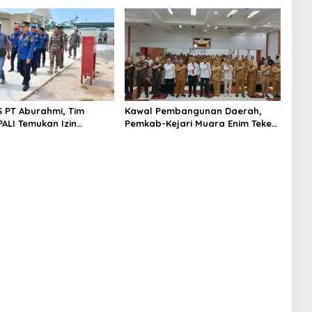
S PT Aburahmi, Tim
Kawal Pembangunan Daerah,
ALI Temukan Izin
Pemkab-Kejari Muara Enim Teken
nal Belum Kelar
MoU Pendampingan Hukum