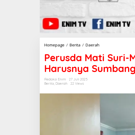
Homepage
/
Berita
/
Daerah
P
e
Perusda Mati Suri-M
r
u
Harusnya Sumbang
s
d
a
Redaksi Enim
27 Juli 2025
M
Berita
,
Daerah
22 Views
a
t
i
S
u
r
i
-
M