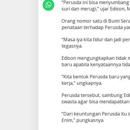
“Perusda ini bisa menyumbang P
y
a
suri dan merugi,” ujar Edison, M
S
u
Orang nomor satu di Bumi Ser
m
penataan terhadap Perusda ya
b
a
“Masa iya kita tidur dan jadi pe
n
g
tegasnya.
P
A
Edison mengungkapkan tidak
D
baru apabila kenyataannya ti
T
e
r
“Kita bentuk Perusda baru yang
b
kerja,” ungkapnya.
e
s
Perusda tersebut, sambung Edi
a
swasta agar bisa mendapatkan
r
“Dari keuntungan Perusda itu
Enim,” pungkasnya.