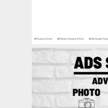
#Muara Enim
#Polres Muara Enim
#Pemkab Mua