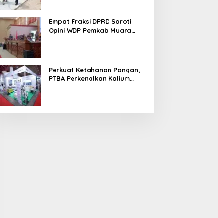
Empat Fraksi DPRD Soroti
Opini WDP Pemkab Muara
Enim, Desak Perbaikan Tata
Kelola Keuangan
Perkuat Ketahanan Pangan,
PTBA Perkenalkan Kalium
Humat ‘BA Grow’ di
Inagritech 2026