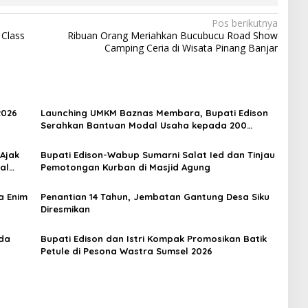
Pos berikutnya
Class
Ribuan Orang Meriahkan Bucubucu Road Show
Camping Ceria di Wisata Pinang Banjar
2026
Launching UMKM Baznas Membara, Bupati Edison
Serahkan Bantuan Modal Usaha kepada 200
Mustahik
 Ajak
Bupati Edison-Wabup Sumarni Salat Ied dan Tinjau
al
Pemotongan Kurban di Masjid Agung
a Enim
Penantian 14 Tahun, Jembatan Gantung Desa Siku
Diresmikan
rda
Bupati Edison dan Istri Kompak Promosikan Batik
Petule di Pesona Wastra Sumsel 2026