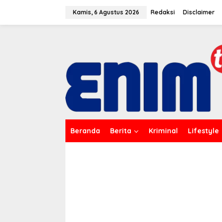
L
e
Kamis, 6 Agustus 2026
Redaksi
Disclaimer
w
a
t
i
k
e
k
o
n
t
e
n
Beranda
Berita
Kriminal
Lifestyle