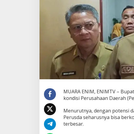
e
r
u
g
i
,
B
u
p
a
t
i
E
d
i
s
o
MUARA ENIM, ENIMTV – Bupati 
n
kondisi Perusahaan Daerah (Pe
:
H
a
Menurutnya, dengan potensi d
r
Perusda seharusnya bisa berko
u
terbesar.
s
n