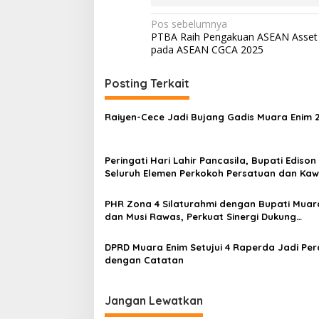
N
Pos sebelumnya
PTBA Raih Pengakuan ASEAN Asset 
a
pada ASEAN CGCA 2025
v
i
Posting Terkait
g
Raiyen-Cece Jadi Bujang Gadis Muara Enim 
a
s
Peringati Hari Lahir Pancasila, Bupati Edison
i
Seluruh Elemen Perkokoh Persatuan dan Kaw
p
Pembangunan
o
PHR Zona 4 Silaturahmi dengan Bupati Muar
dan Musi Rawas, Perkuat Sinergi Dukung
s
Ketahanan Energi Nasional
DPRD Muara Enim Setujui 4 Raperda Jadi Pe
dengan Catatan
Jangan Lewatkan