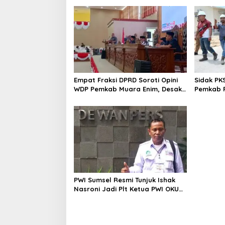
Empat Fraksi DPRD Soroti Opini
Sidak PK
WDP Pemkab Muara Enim, Desak
Pemkab P
Perbaikan Tata Kelola Keuangan
Operasio
PWI Sumsel Resmi Tunjuk Ishak
Nasroni Jadi Plt Ketua PWI OKU
Selatan