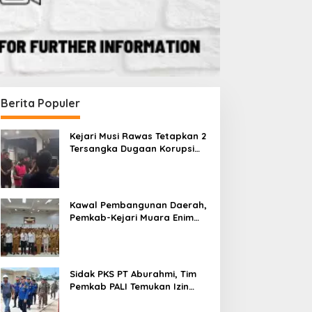
Berita Populer
Kejari Musi Rawas Tetapkan 2
Tersangka Dugaan Korupsi
Dana PSR, Selamatkan Uang
Negara Rp1,26 Miliar
Kawal Pembangunan Daerah,
Pemkab-Kejari Muara Enim
Teken MoU Pendampingan
Hukum
Sidak PKS PT Aburahmi, Tim
Pemkab PALI Temukan Izin
Operasional Belum Kelar