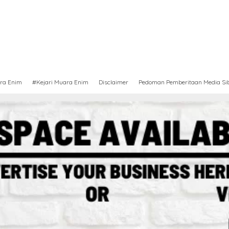
ra Enim
#Kejari Muara Enim
Disclaimer
Pedoman Pemberitaan Media Si