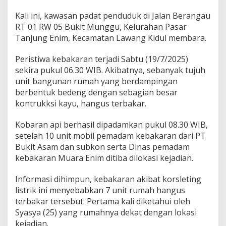
g
E
Kali ini, kawasan padat penduduk di Jalan Berangau
n
RT 01 RW 05 Bukit Munggu, Kelurahan Pasar
i
Tanjung Enim, Kecamatan Lawang Kidul membara.
m
H
a
Peristiwa kebakaran terjadi Sabtu (19/7/2025)
n
sekira pukul 06.30 WIB. Akibatnya, sebanyak tujuh
g
unit bangunan rumah yang berdampingan
u
berbentuk bedeng dengan sebagian besar
s
kontrukksi kayu, hangus terbakar.
T
e
r
Kobaran api berhasil dipadamkan pukul 08.30 WIB,
b
setelah 10 unit mobil pemadam kebakaran dari PT
a
Bukit Asam dan subkon serta Dinas pemadam
k
kebakaran Muara Enim ditiba dilokasi kejadian.
a
r
Informasi dihimpun, kebakaran akibat korsleting
listrik ini menyebabkan 7 unit rumah hangus
terbakar tersebut. Pertama kali diketahui oleh
Syasya (25) yang rumahnya dekat dengan lokasi
kejadian.