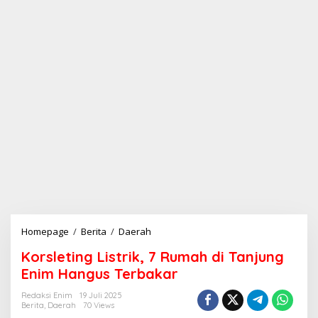
Homepage
/
Berita
/
Daerah
K
o
Korsleting Listrik, 7 Rumah di Tanjung
r
s
Enim Hangus Terbakar
l
e
Redaksi Enim
19 Juli 2025
Berita
,
Daerah
70 Views
t