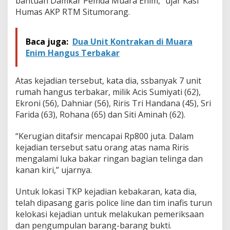
bantuan Damkar Pemda Muara Enim,” ujar Kasi
Humas AKP RTM Situmorang.
Baca juga:
Dua Unit Kontrakan di Muara
Enim Hangus Terbakar
Atas kejadian tersebut, kata dia, ssbanyak 7 unit
rumah hangus terbakar, milik Acis Sumiyati (62),
Ekroni (56), Dahniar (56), Riris Tri Handana (45), Sri
Farida (63), Rohana (65) dan Siti Aminah (62).
“Kerugian ditafsir mencapai Rp800 juta. Dalam
kejadian tersebut satu orang atas nama Riris
mengalami luka bakar ringan bagian telinga dan
kanan kiri,” ujarnya.
Untuk lokasi TKP kejadian kebakaran, kata dia,
telah dipasang garis police line dan tim inafis turun
kelokasi kejadian untuk melakukan pemeriksaan
dan pengumpulan barang-barang bukti.