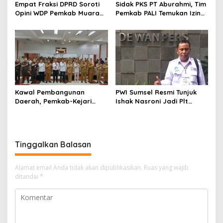
Empat Fraksi DPRD Soroti
Sidak PKS PT Aburahmi, Tim
Opini WDP Pemkab Muara
Pemkab PALI Temukan Izin
Enim, Desak Perbaikan Tata
Operasional Belum Kelar
Kelola Keuangan
Kawal Pembangunan
PWI Sumsel Resmi Tunjuk
Daerah, Pemkab-Kejari
Ishak Nasroni Jadi Plt
Muara Enim Teken MoU
Ketua PWI OKU Selatan
Pendampingan Hukum
Tinggalkan Balasan
Alamat email Anda tidak akan dipublikasikan.
Ruas yang wajib
ditandai
*