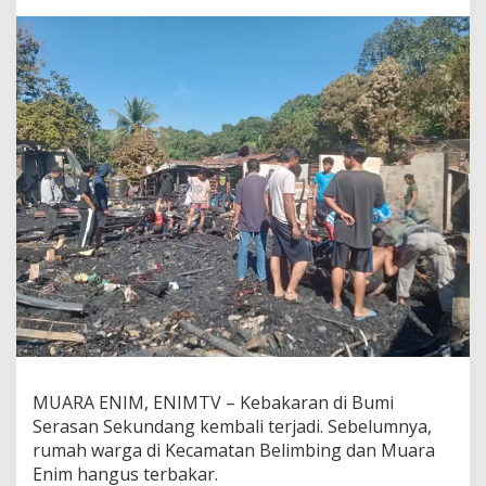
i
n
g
L
i
s
t
r
i
k
,
7
R
u
m
a
h
d
i
T
a
MUARA ENIM, ENIMTV – Kebakaran di Bumi
n
Serasan Sekundang kembali terjadi. Sebelumnya,
j
rumah warga di Kecamatan Belimbing dan Muara
u
Enim hangus terbakar.
n