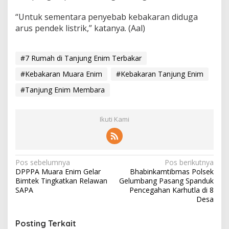
“Untuk sementara penyebab kebakaran diduga
arus pendek listrik,” katanya. (Aal)
#7 Rumah di Tanjung Enim Terbakar
#Kebakaran Muara Enim
#Kebakaran Tanjung Enim
#Tanjung Enim Membara
Ikuti Kami
N
Pos sebelumnya
Pos berikutnya
DPPPA Muara Enim Gelar
Bhabinkamtibmas Polsek
a
Bimtek Tingkatkan Relawan
Gelumbang Pasang Spanduk
v
SAPA
Pencegahan Karhutla di 8
Desa
i
g
Posting Terkait