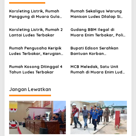
a
s
Korsleting Listrik, Rumah
Rumah Sekaligus Warung
Panggung di Muara Gula
Manisan Ludes Dilalap Si
i
Lama Terbakar Dini Hari
Jago Merah
p
Korsleting Listrik, Rumah 2
Gudang BBM Ilegal di
Lantai Ludes Terbakar
Muara Enim Terbakar, Polisi
o
Amankan Ribuan Liter Solar
s
Olahan
Rumah Pengusaha Keripik
Bupati Edison Serahkan
Ludes Terbakar, Kerugian
Bantuan Korban
Ditaksir Rp80 Juta
Kebakaran
Rumah Kosong Ditinggal 4
MCB Meledak, Satu Unit
Tahun Ludes Terbakar
Rumah di Muara Enim Ludes
Terbakar
Jangan Lewatkan