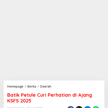
Homepage
/
Berita
/
Daerah
B
a
Batik Petule Curi Perhatian di Ajang
t
i
KSFS 2025
k