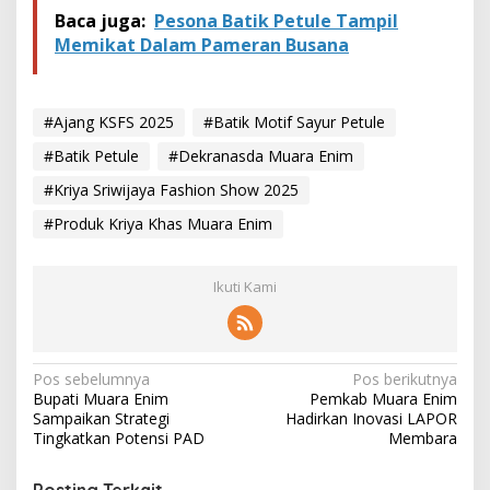
Baca juga:
Pesona Batik Petule Tampil
Memikat Dalam Pameran Busana
#Ajang KSFS 2025
#Batik Motif Sayur Petule
#Batik Petule
#Dekranasda Muara Enim
#Kriya Sriwijaya Fashion Show 2025
#Produk Kriya Khas Muara Enim
Ikuti Kami
N
Pos sebelumnya
Pos berikutnya
Bupati Muara Enim
Pemkab Muara Enim
a
Sampaikan Strategi
Hadirkan Inovasi LAPOR
v
Tingkatkan Potensi PAD
Membara
i
Posting Terkait