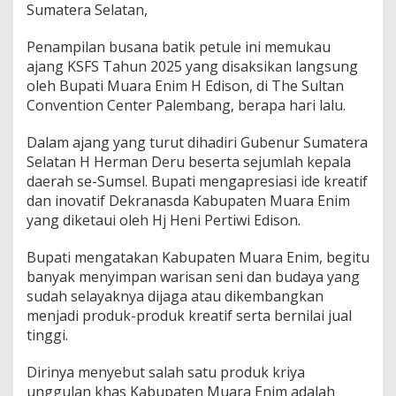
g
Sumatera Selatan,
K
S
Penampilan busana batik petule ini memukau
F
ajang KSFS Tahun 2025 yang disaksikan langsung
S
2
oleh Bupati Muara Enim H Edison, di The Sultan
0
Convention Center Palembang, berapa hari lalu.
2
5
Dalam ajang yang turut dihadiri Gubenur Sumatera
Selatan H Herman Deru beserta sejumlah kepala
daerah se-Sumsel. Bupati mengapresiasi ide kreatif
dan inovatif Dekranasda Kabupaten Muara Enim
yang diketaui oleh Hj Heni Pertiwi Edison.
Bupati mengatakan Kabupaten Muara Enim, begitu
banyak menyimpan warisan seni dan budaya yang
sudah selayaknya dijaga atau dikembangkan
menjadi produk-produk kreatif serta bernilai jual
tinggi.
Dirinya menyebut salah satu produk kriya
unggulan khas Kabupaten Muara Enim adalah