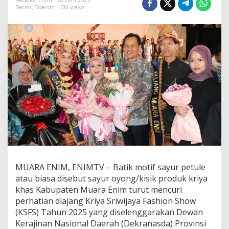
P
Redaksi Enim
28 Juni 2025
Berita
,
Daerah
100 Views
e
t
u
l
e
C
u
r
i
P
e
r
h
a
t
i
a
n
MUARA ENIM, ENIMTV – Batik motif sayur petule
d
atau biasa disebut sayur oyong/kisik produk kriya
i
khas Kabupaten Muara Enim turut mencuri
A
perhatian diajang Kriya Sriwijaya Fashion Show
j
(KSFS) Tahun 2025 yang diselenggarakan Dewan
a
n
Kerajinan Nasional Daerah (Dekranasda) Provinsi