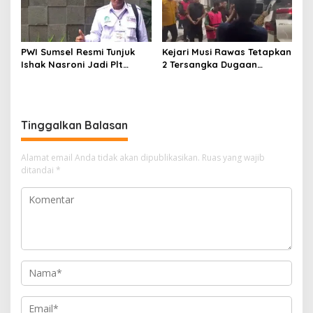
PWI Sumsel Resmi Tunjuk
Kejari Musi Rawas Tetapkan
Ishak Nasroni Jadi Plt
2 Tersangka Dugaan
Ketua PWI OKU Selatan
Korupsi Dana PSR,
Selamatkan Uang Negara
Rp1,26 Miliar
Tinggalkan Balasan
Alamat email Anda tidak akan dipublikasikan.
Ruas yang wajib
ditandai
*