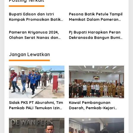
g
a
Bupati Edison dan Istri
Pesona Batik Petule Tampil
s
Kompak Promosikan Batik
Memikat Dalam Pameran
Petule di Pesona Wastra
Busana
i
Sumsel 2026
Pameran Kriyanusa 2024,
Pj Bupati Harapkan Peran
p
Olahan Serat Nanas dan
Dekranasda Bangun Bumi
Batik Khas Muara Enim
Serasan Sekundang
o
Laris Manis
s
Jangan Lewatkan
Sidak PKS PT Aburahmi, Tim
Kawal Pembangunan
Pemkab PALI Temukan Izin
Daerah, Pemkab-Kejari
Operasional Belum Kelar
Muara Enim Teken MoU
Pendampingan Hukum