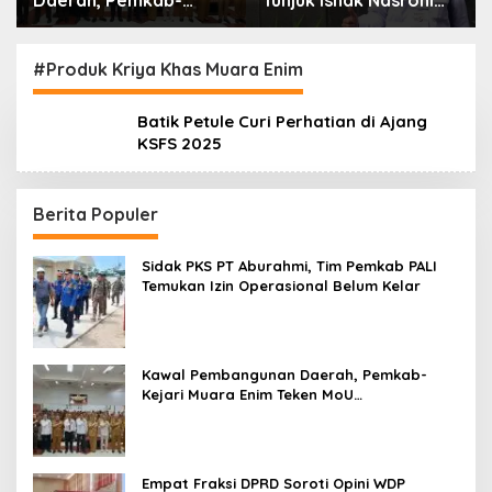
Daerah, Pemkab-
Tunjuk Ishak Nasroni
Kejari Muara Enim
Jadi Plt Ketua PWI
Teken MoU
OKU Selatan
Pendampingan Hukum
#Produk Kriya Khas Muara Enim
Batik Petule Curi Perhatian di Ajang
KSFS 2025
Berita Populer
Sidak PKS PT Aburahmi, Tim Pemkab PALI
Temukan Izin Operasional Belum Kelar
Kawal Pembangunan Daerah, Pemkab-
Kejari Muara Enim Teken MoU
Pendampingan Hukum
Empat Fraksi DPRD Soroti Opini WDP