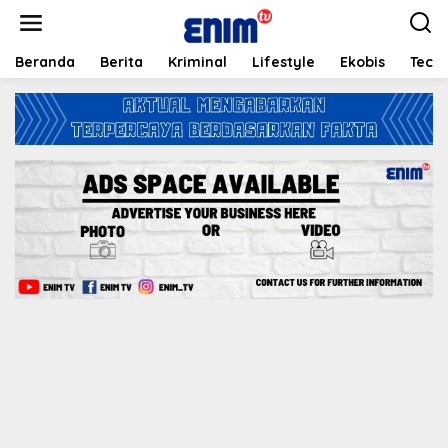
L
e
w
a
Beranda
Berita
Kriminal
Lifestyle
Ekobis
Tech
t
i
k
e
k
o
n
t
e
n