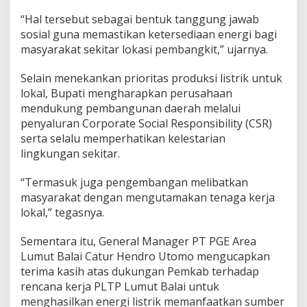
a
n
“Hal tersebut sebagai bentuk tanggung jawab
P
sosial guna memastikan ketersediaan energi bagi
r
masyarakat sekitar lokasi pembangkit,” ujarnya.
i
o
Selain menekankan prioritas produksi listrik untuk
r
i
lokal, Bupati mengharapkan perusahaan
t
mendukung pembangunan daerah melalui
a
penyaluran Corporate Social Responsibility (CSR)
s
serta selalu memperhatikan kelestarian
L
i
lingkungan sekitar.
s
t
“Termasuk juga pengembangan melibatkan
r
masyarakat dengan mengutamakan tenaga kerja
i
lokal,” tegasnya.
k
U
n
Sementara itu, General Manager PT PGE Area
t
Lumut Balai Catur Hendro Utomo mengucapkan
u
terima kasih atas dukungan Pemkab terhadap
k
rencana kerja PLTP Lumut Balai untuk
L
o
menghasilkan energi listrik memanfaatkan sumber