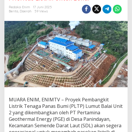
u
m
Redaksi Enim
17 Juni 2025
u
Berita
,
Daerah
59 Views
t
B
a
l
a
i
U
n
i
t
2
S
e
g
e
r
MUARA ENIM, ENIMTV – Proyek Pembangkit
a
Listrik Tenaga Panas Bumi (PLTP) Lumut Balai Unit
O
p
2 yang dikembangkan oleh PT Pertamina
e
Geothermal Energy (PGE) di Desa Panindayan,
r
Kecamatan Semende Darat Laut (SDL) akan segera
a
operasional untuk menambah pasokan listrik di