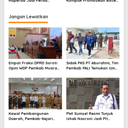
Raperda Jadi Perda
Kompak Promosikan Batik
dengan Catatan
Petule di Pesona Wastra
Sumsel 2026
Jangan Lewatkan
Empat Fraksi DPRD Soroti
Sidak PKS PT Aburahmi, Tim
Opini WDP Pemkab Muara
Pemkab PALI Temukan Izin
Enim, Desak Perbaikan Tata
Operasional Belum Kelar
Kelola Keuangan
Kawal Pembangunan
PWI Sumsel Resmi Tunjuk
Daerah, Pemkab-Kejari
Ishak Nasroni Jadi Plt
Muara Enim Teken MoU
Ketua PWI OKU Selatan