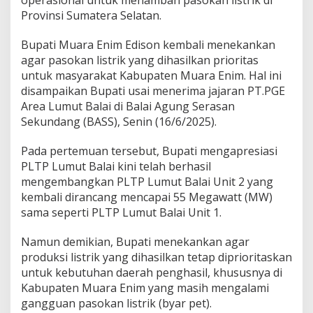
s
Provinsi Sumatera Selatan.
i
o
n
Bupati Muara Enim Edison kembali menekankan
a
agar pasokan listrik yang dihasilkan prioritas
l
untuk masyarakat Kabupaten Muara Enim. Hal ini
,
disampaikan Bupati usai menerima jajaran PT.PGE
B
u
Area Lumut Balai di Balai Agung Serasan
p
Sekundang (BASS), Senin (16/6/2025).
a
t
Pada pertemuan tersebut, Bupati mengapresiasi
i
PLTP Lumut Balai kini telah berhasil
E
d
mengembangkan PLTP Lumut Balai Unit 2 yang
i
kembali dirancang mencapai 55 Megawatt (MW)
s
sama seperti PLTP Lumut Balai Unit 1.
o
n
Namun demikian, Bupati menekankan agar
T
e
produksi listrik yang dihasilkan tetap diprioritaskan
k
untuk kebutuhan daerah penghasil, khususnya di
a
Kabupaten Muara Enim yang masih mengalami
n
gangguan pasokan listrik (byar pet).
k