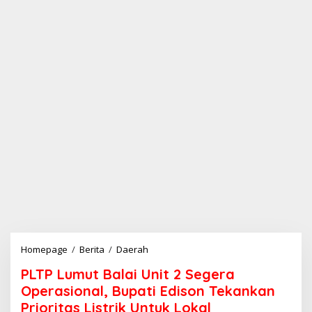
Homepage
/
Berita
/
Daerah
P
L
PLTP Lumut Balai Unit 2 Segera
T
P
Operasional, Bupati Edison Tekankan
L
Prioritas Listrik Untuk Lokal