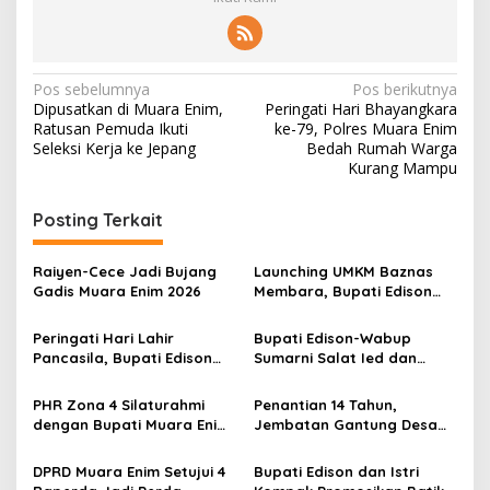
N
Pos sebelumnya
Pos berikutnya
Dipusatkan di Muara Enim,
Peringati Hari Bhayangkara
a
Ratusan Pemuda Ikuti
ke-79, Polres Muara Enim
v
Seleksi Kerja ke Jepang
Bedah Rumah Warga
Kurang Mampu
i
g
Posting Terkait
a
s
Raiyen-Cece Jadi Bujang
Launching UMKM Baznas
Gadis Muara Enim 2026
Membara, Bupati Edison
i
Serahkan Bantuan Modal
p
Usaha kepada 200
Peringati Hari Lahir
Bupati Edison-Wabup
Mustahik
Pancasila, Bupati Edison
Sumarni Salat Ied dan
o
Ajak Seluruh Elemen
Tinjau Pemotongan Kurban
s
Perkokoh Persatuan dan
di Masjid Agung
PHR Zona 4 Silaturahmi
Penantian 14 Tahun,
Kawal Pembangunan
dengan Bupati Muara Enim
Jembatan Gantung Desa
dan Musi Rawas, Perkuat
Siku Diresmikan
Sinergi Dukung Ketahanan
DPRD Muara Enim Setujui 4
Bupati Edison dan Istri
Energi Nasional