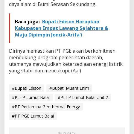
k
daya alam di Bumi Serasan Sekundang.
a
l
Baca juga:
Bupati Edison Harapkan
Kabupaten Empat Lawang Sejahtera &
Maju Dipimpin Joncik-Arifa'i
Dirinya memastikan PT PGE akan berkomitmen
mendukung program pemerintah daerah,
utamanya mewujudkan ketersediaan energi listirik
yang stabil dan mencukupi. (Aal)
#Bupati Edison
#Bupati Muara Enim
#PLTP Lumut Balai
#PLTP Lumut Balai Unit 2
#PT Pertamina Geothermal Energy
#PT PGE Lumut Balai
Ikuti Kami