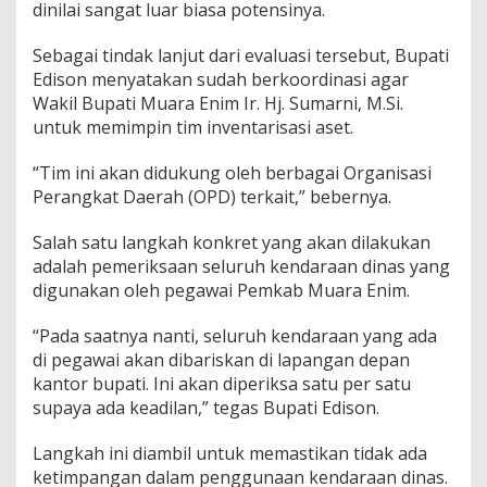
n
dinilai sangat luar biasa potensinya.
t
a
Sebagai tindak lanjut dari evaluasi tersebut, Bupati
r
Edison menyatakan sudah berkoordinasi agar
i
s
Wakil Bupati Muara Enim Ir. Hj. Sumarni, M.Si.
a
untuk memimpin tim inventarisasi aset.
s
i
“Tim ini akan didukung oleh berbagai Organisasi
M
Perangkat Daerah (OPD) terkait,” bebernya.
e
n
y
Salah satu langkah konkret yang akan dilakukan
e
adalah pemeriksaan seluruh kendaraan dinas yang
l
digunakan oleh pegawai Pemkab Muara Enim.
u
r
“Pada saatnya nanti, seluruh kendaraan yang ada
u
h
di pegawai akan dibariskan di lapangan depan
A
kantor bupati. Ini akan diperiksa satu per satu
s
supaya ada keadilan,” tegas Bupati Edison.
e
t
Langkah ini diambil untuk memastikan tidak ada
P
e
ketimpangan dalam penggunaan kendaraan dinas.