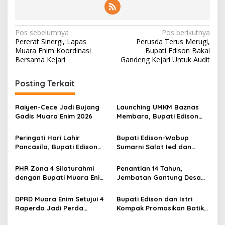
N
Pos sebelumnya
Pos berikutnya
Pererat Sinergi, Lapas
Perusda Terus Merugi,
a
Muara Enim Koordinasi
Bupati Edison Bakal
v
Bersama Kejari
Gandeng Kejari Untuk Audit
i
Posting Terkait
g
a
Raiyen-Cece Jadi Bujang
Launching UMKM Baznas
s
Gadis Muara Enim 2026
Membara, Bupati Edison
Serahkan Bantuan Modal
i
Usaha kepada 200
Peringati Hari Lahir
Bupati Edison-Wabup
p
Mustahik
Pancasila, Bupati Edison
Sumarni Salat Ied dan
Ajak Seluruh Elemen
Tinjau Pemotongan Kurban
o
Perkokoh Persatuan dan
di Masjid Agung
PHR Zona 4 Silaturahmi
Penantian 14 Tahun,
s
Kawal Pembangunan
dengan Bupati Muara Enim
Jembatan Gantung Desa
dan Musi Rawas, Perkuat
Siku Diresmikan
Sinergi Dukung Ketahanan
DPRD Muara Enim Setujui 4
Bupati Edison dan Istri
Energi Nasional
Raperda Jadi Perda
Kompak Promosikan Batik
dengan Catatan
Petule di Pesona Wastra