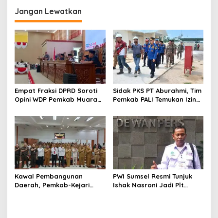
Sumsel 2026
Jangan Lewatkan
Empat Fraksi DPRD Soroti
Sidak PKS PT Aburahmi, Tim
Opini WDP Pemkab Muara
Pemkab PALI Temukan Izin
Enim, Desak Perbaikan Tata
Operasional Belum Kelar
Kelola Keuangan
Kawal Pembangunan
PWI Sumsel Resmi Tunjuk
Daerah, Pemkab-Kejari
Ishak Nasroni Jadi Plt
Muara Enim Teken MoU
Ketua PWI OKU Selatan
Pendampingan Hukum