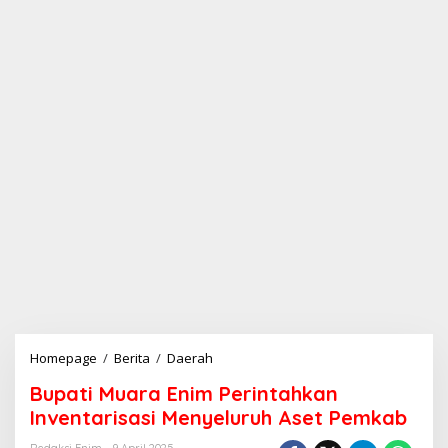
Homepage
/
Berita
/
Daerah
B
u
Bupati Muara Enim Perintahkan
p
a
Inventarisasi Menyeluruh Aset Pemkab
t