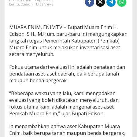
i
Redaksi Enim
9 April 2025
Berita
,
Daerah
1,452 Views
M
u
a
r
MUARA ENIM, ENIMTV – Bupati Muara Enim H.
a
E
Edison, S.H., M.Hum. baru-baru ini mengungkapkan
n
langkah tegas Pemerintah Kabupaten (Pemkab)
i
Muara Enim untuk melakukan inventarisasi aset
m
secara menyeluruh.
P
e
r
Fokus utama dari evaluasi ini adalah penataan dan
i
pendataan aset-aset daerah, baik berupa tanah
n
maupun benda bergerak.
t
a
“Beberapa waktu yang lalu, kami mengadakan
h
k
evaluasi yang boleh dikatakan menyeluruh, dan
a
fokus utama kami adalah mengenai aset-aset
n
Pemkab Muara Enim,” ujar Bupati Edison.
I
n
Ia menambahkan bahwa aset Kabupaten Muara
v
e
Enim, baik berupa tanah maupun benda bergerak,