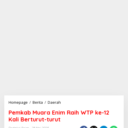
Homepage
/
Berita
/
Daerah
P
e
Pemkab Muara Enim Raih WTP ke-12
m
k
Kali Berturut-turut
a