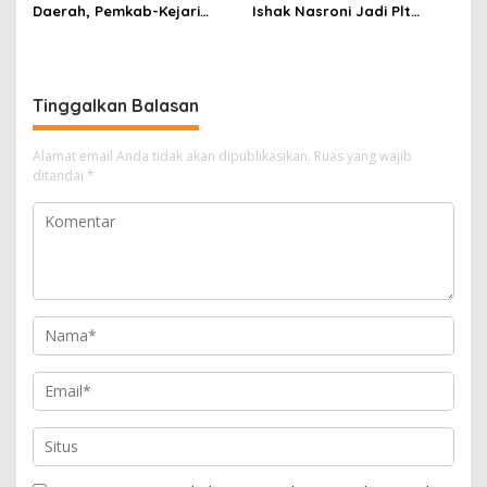
Daerah, Pemkab-Kejari
Ishak Nasroni Jadi Plt
Muara Enim Teken MoU
Ketua PWI OKU Selatan
Pendampingan Hukum
Tinggalkan Balasan
Alamat email Anda tidak akan dipublikasikan.
Ruas yang wajib
ditandai
*