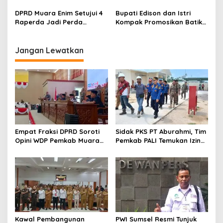
dan Musi Rawas, Perkuat
Siku Diresmikan
Sinergi Dukung Ketahanan
DPRD Muara Enim Setujui 4
Bupati Edison dan Istri
Energi Nasional
Raperda Jadi Perda
Kompak Promosikan Batik
dengan Catatan
Petule di Pesona Wastra
Sumsel 2026
Jangan Lewatkan
Empat Fraksi DPRD Soroti
Sidak PKS PT Aburahmi, Tim
Opini WDP Pemkab Muara
Pemkab PALI Temukan Izin
Enim, Desak Perbaikan Tata
Operasional Belum Kelar
Kelola Keuangan
Kawal Pembangunan
PWI Sumsel Resmi Tunjuk