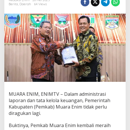
b
Redaksi Enim
28 Mei 2025
Berita
,
Daerah
64 Views
M
u
a
r
a
E
n
i
m
R
a
i
h
W
T
P
k
MUARA ENIM, ENIMTV – Dalam administrasi
e
-
laporan dan tata kelola keuangan, Pemerintah
1
Kabupaten (Pemkab) Muara Enim tidak perlu
2
diragukan lagi.
K
a
Buktinya, Pemkab Muara Enim kembali meraih
l