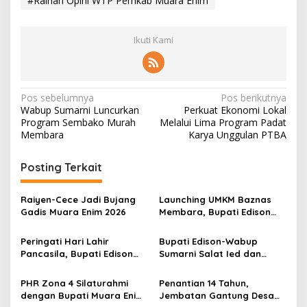
#Raihan Opini WTP Pemkab Muara Enim
Ikuti Kami
N
Pos sebelumnya
Pos berikutnya
Wabup Sumarni Luncurkan
Perkuat Ekonomi Lokal
a
Program Sembako Murah
Melalui Lima Program Padat
v
Membara
Karya Unggulan PTBA
i
Posting Terkait
g
a
Raiyen-Cece Jadi Bujang
Launching UMKM Baznas
s
Gadis Muara Enim 2026
Membara, Bupati Edison
Serahkan Bantuan Modal
i
Usaha kepada 200
Peringati Hari Lahir
Bupati Edison-Wabup
p
Mustahik
Pancasila, Bupati Edison
Sumarni Salat Ied dan
Ajak Seluruh Elemen
Tinjau Pemotongan Kurban
o
Perkokoh Persatuan dan
di Masjid Agung
PHR Zona 4 Silaturahmi
Penantian 14 Tahun,
s
Kawal Pembangunan
dengan Bupati Muara Enim
Jembatan Gantung Desa