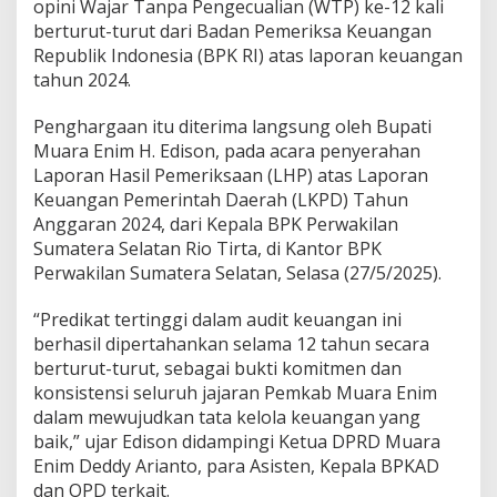
i
opini Wajar Tanpa Pengecualian (WTP) ke-12 kali
B
berturut-turut dari Badan Pemeriksa Keuangan
e
Republik Indonesia (BPK RI) atas laporan keuangan
r
tahun 2024.
t
u
r
Penghargaan itu diterima langsung oleh Bupati
u
Muara Enim H. Edison, pada acara penyerahan
t
Laporan Hasil Pemeriksaan (LHP) atas Laporan
-
Keuangan Pemerintah Daerah (LKPD) Tahun
t
u
Anggaran 2024, dari Kepala BPK Perwakilan
r
Sumatera Selatan Rio Tirta, di Kantor BPK
u
Perwakilan Sumatera Selatan, Selasa (27/5/2025).
t
“Predikat tertinggi dalam audit keuangan ini
berhasil dipertahankan selama 12 tahun secara
berturut-turut, sebagai bukti komitmen dan
konsistensi seluruh jajaran Pemkab Muara Enim
dalam mewujudkan tata kelola keuangan yang
baik,” ujar Edison didampingi Ketua DPRD Muara
Enim Deddy Arianto, para Asisten, Kepala BPKAD
dan OPD terkait.