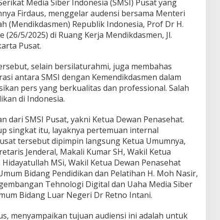
rikat Media Siber Indonesia (SMSI) Pusat yang
nya Firdaus, menggelar audensi bersama Menteri
 (Mendikdasmen) Republik Indonesia, Prof Dr H.
e (26/5/2025) di Ruang Kerja Mendikdasmen, Jl.
arta Pusat.
sebut, selain bersilaturahmi, juga membahas
orasi antara SMSI dengan Kemendikdasmen dalam
kan pers yang berkualitas dan professional. Salah
kan di Indonesia.
ian dari SMSI Pusat, yakni Ketua Dewan Penasehat.
 singkat itu, layaknya pertemuan internal
usat tersebut dipimpin langsung Ketua Umumnya,
etaris Jenderal, Makali Kumar SH, Wakil Ketua
idayatullah MSi, Wakil Ketua Dewan Penasehat
Umum Bidang Pendidikan dan Pelatihan H. Moh Nasir,
embangan Tehnologi Digital dan Uaha Media Siber
Umum Bidang Luar Negeri Dr Retno Intani.
s, menyampaikan tujuan audiensi ini adalah untuk