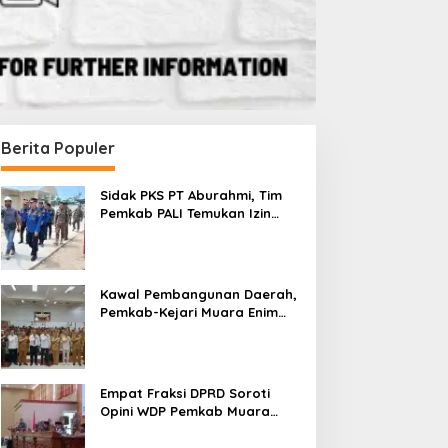
Berita Populer
Sidak PKS PT Aburahmi, Tim
Pemkab PALI Temukan Izin
Operasional Belum Kelar
Kawal Pembangunan Daerah,
Pemkab-Kejari Muara Enim
Teken MoU Pendampingan
Hukum
Empat Fraksi DPRD Soroti
Opini WDP Pemkab Muara
Enim, Desak Perbaikan Tata
Kelola Keuangan