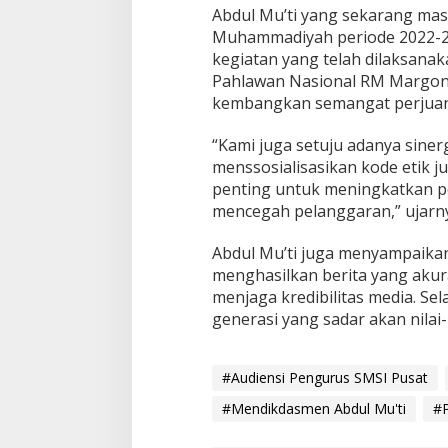
Abdul Mu’ti yang sekarang mas
Muhammadiyah periode 2022-20
kegiatan yang telah dilaksana
Pahlawan Nasional RM Margon
kembangkan semangat perjua
“Kami juga setuju adanya sin
menssosialisasikan kode etik ju
penting untuk meningkatkan pe
mencegah pelanggaran,” ujarn
Abdul Mu’ti juga menyampaika
menghasilkan berita yang akur
menjaga kredibilitas media. Sel
generasi yang sadar akan nilai-n
#Audiensi Pengurus SMSI Pusat
#Mendikdasmen Abdul Mu'ti
#P