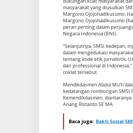
dukungan kuat masyarakat dari
masyarakat yang diusulkan SMS
Margono Djojohadikusumo. Hal 
Margono Djojohadikusumo (Kak
peran penting dalam perjuang
Negara Indonesia (BNI).
“Selanjutnya, SMSI kedepan, 
dalam mengedukasi masyarakat 
tentang kode etik jurnalistik.
dan professional di Indonesia,
coklat tersebut.
Mendikdasmen Abdul Mu’ti dal
kedatangan rombongan SMSI Pu
Kemendikdasmen, diantaranya 
Anang Ristanto SE MA.
Baca juga:
Bakti Sosial S