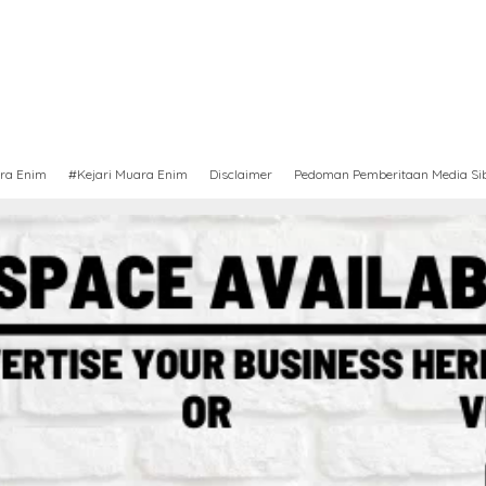
ra Enim
#Kejari Muara Enim
Disclaimer
Pedoman Pemberitaan Media Si