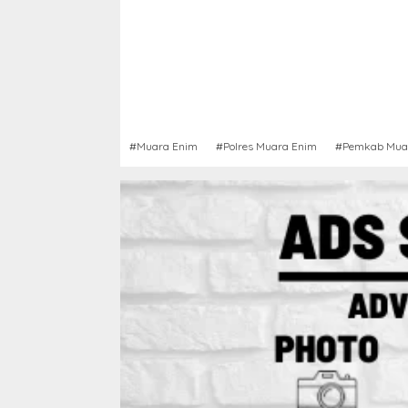
#Muara Enim
#Polres Muara Enim
#Pemkab Mua