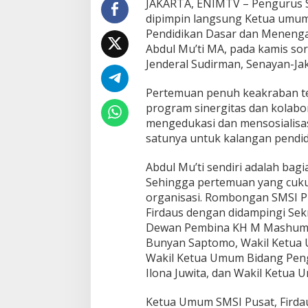
JAKARTA, ENIMTV – Pengurus Se
n
dipimpin langsung Ketua umum
A
b
Pendidikan Dasar dan Menengah
d
Abdul Mu’ti MA, pada kamis sor
u
Jenderal Sudirman, Senayan-Jak
l
M
Pertemuan penuh keakraban ter
u
’
program sinergitas dan kolab
t
mengedukasi dan mensosialisasi
i
satunya untuk kalangan pendidi
Abdul Mu’ti sendiri adalah bag
Sehingga pertemuan yang cukup
organisasi. Rombongan SMSI P
Firdaus dengan didampingi Sekr
Dewan Pembina KH M Mashum H
Bunyan Saptomo, Wakil Ketua 
Wakil Ketua Umum Bidang Peng
Ilona Juwita, dan Wakil Ketua 
Ketua Umum SMSI Pusat, Firdau