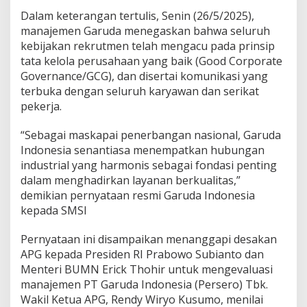
s
i
Dalam keterangan tertulis, Senin (26/5/2025),
a
manajemen Garuda menegaskan bahwa seluruh
T
kebijakan rekrutmen telah mengacu pada prinsip
e
tata kelola perusahaan yang baik (Good Corporate
g
Governance/GCG), dan disertai komunikasi yang
a
s
terbuka dengan seluruh karyawan dan serikat
k
pekerja.
a
n
“Sebagai maskapai penerbangan nasional, Garuda
R
Indonesia senantiasa menempatkan hubungan
e
k
industrial yang harmonis sebagai fondasi penting
r
dalam menghadirkan layanan berkualitas,”
u
demikian pernyataan resmi Garuda Indonesia
t
kepada SMSI
m
e
n
Pernyataan ini disampaikan menanggapi desakan
S
APG kepada Presiden RI Prabowo Subianto dan
e
Menteri BUMN Erick Thohir untuk mengevaluasi
s
manajemen PT Garuda Indonesia (Persero) Tbk.
u
a
Wakil Ketua APG, Rendy Wiryo Kusumo, menilai