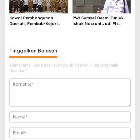
Kawal Pembangunan
PWI Sumsel Resmi Tunjuk
Daerah, Pemkab-Kejari
Ishak Nasroni Jadi Plt
Muara Enim Teken MoU
Ketua PWI OKU Selatan
Pendampingan Hukum
Tinggalkan Balasan
Alamat email Anda tidak akan dipublikasikan.
Ruas yang wajib
ditandai
*