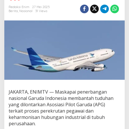
h
T
Redaksi Enim
27 Mei 2025
u
Berita
,
Nasional
31 Views
d
i
n
g
a
n
A
P
G
,
G
a
r
u
d
JAKARTA, ENIMTV — Maskapai penerbangan
a
nasional Garuda Indonesia membantah tuduhan
I
n
yang dilontarkan Asosiasi Pilot Garuda (APG)
d
terkait proses perekrutan pegawai dan
o
keharmonisan hubungan industrial di tubuh
n
perusahaan.
e