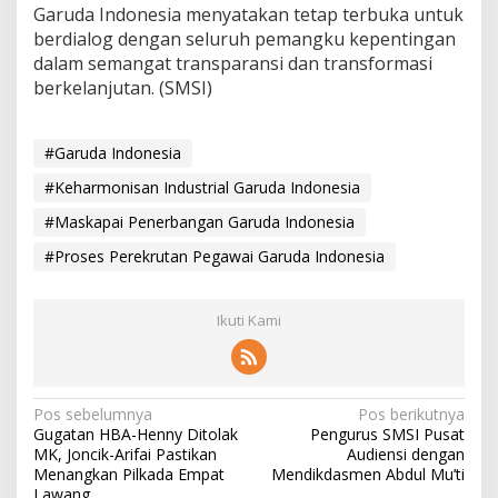
Garuda Indonesia menyatakan tetap terbuka untuk
berdialog dengan seluruh pemangku kepentingan
dalam semangat transparansi dan transformasi
berkelanjutan. (SMSI)
#Garuda Indonesia
#Keharmonisan Industrial Garuda Indonesia
#Maskapai Penerbangan Garuda Indonesia
#Proses Perekrutan Pegawai Garuda Indonesia
Ikuti Kami
N
Pos sebelumnya
Pos berikutnya
Gugatan HBA-Henny Ditolak
Pengurus SMSI Pusat
a
MK, Joncik-Arifai Pastikan
Audiensi dengan
v
Menangkan Pilkada Empat
Mendikdasmen Abdul Mu’ti
Lawang