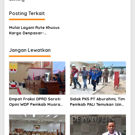
i
g
Posting Terkait
a
s
Mulai Layani Rute Khusus
Kargo Denpasar-
i
Hongkong, Garuda
p
Indonesia Angkut 30 Ton
Komoditas Ekspor Bali
Jangan Lewatkan
o
s
Empat Fraksi DPRD Soroti
Sidak PKS PT Aburahmi, Tim
Opini WDP Pemkab Muara
Pemkab PALI Temukan Izin
Enim, Desak Perbaikan Tata
Operasional Belum Kelar
Kelola Keuangan