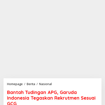
Homepage
/
Berita
/
Nasional
B
a
Bantah Tudingan APG, Garuda
n
t
Indonesia Tegaskan Rekrutmen Sesuai
a
GCG