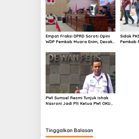
Empat Fraksi DPRD Soroti Opini
Sidak PK
WDP Pemkab Muara Enim, Desak
Pemkab P
Perbaikan Tata Kelola Keuangan
Operasio
PWI Sumsel Resmi Tunjuk Ishak
Nasroni Jadi Plt Ketua PWI OKU
Selatan
Tinggalkan Balasan