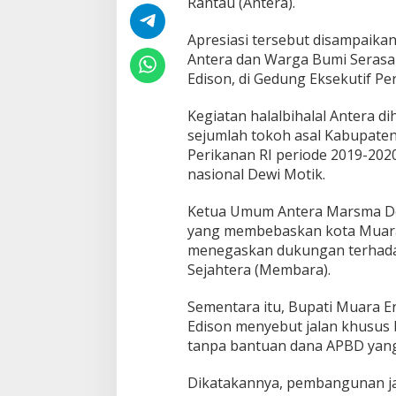
Rantau (Antera).
a
E
Apresiasi tersebut disampaikan
n
i
Antera dan Warga Bumi Serasa
m
Edison, di Gedung Eksekutif Per
d
a
Kegiatan halalbihalal Antera d
r
sejumlah tokoh asal Kabupate
i
A
Perikanan RI periode 2019-20
n
nasional Dewi Motik.
g
k
Ketua Umum Antera Marsma Ded
u
yang membebaskan kota Muara 
t
a
menegaskan dukungan terhadap
n
Sejahtera (Membara).
B
a
Sementara itu, Bupati Muara En
t
Edison menyebut jalan khusus 
u
b
tanpa bantuan dana APBD yang 
a
r
Dikatakannya, pembangunan jal
a