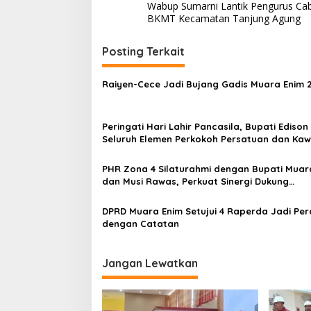
Wabup Sumarni Lantik Pengurus Ca
a
BKMT Kecamatan Tanjung Agung
v
i
Posting Terkait
g
Raiyen-Cece Jadi Bujang Gadis Muara Enim 
a
s
Peringati Hari Lahir Pancasila, Bupati Edison
i
Seluruh Elemen Perkokoh Persatuan dan Kaw
p
Pembangunan
o
PHR Zona 4 Silaturahmi dengan Bupati Muar
dan Musi Rawas, Perkuat Sinergi Dukung
s
Ketahanan Energi Nasional
DPRD Muara Enim Setujui 4 Raperda Jadi Pe
dengan Catatan
Jangan Lewatkan