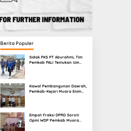
Berita Populer
Sidak PKS PT Aburahmi, Tim
Pemkab PALI Temukan Izin
Operasional Belum Kelar
Kawal Pembangunan Daerah,
Pemkab-Kejari Muara Enim
Teken MoU Pendampingan
Hukum
Empat Fraksi DPRD Soroti
Opini WDP Pemkab Muara
Enim, Desak Perbaikan Tata
Kelola Keuangan