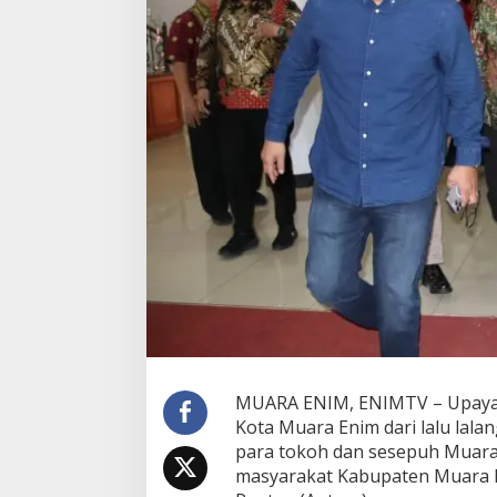
n
B
u
p
a
t
i
E
d
i
s
o
n
B
e
b
a
s
k
a
MUARA ENIM, ENIMTV – Upaya
n
Kota Muara Enim dari lalu lala
M
u
para tokoh dan sesepuh Muara
a
masyarakat Kabupaten Muara E
r