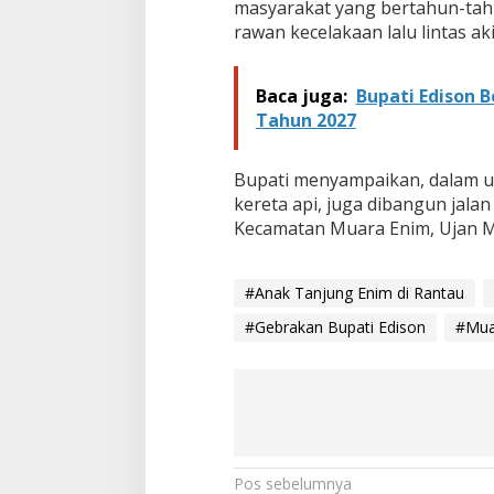
masyarakat yang bertahun-tah
rawan kecelakaan lalu lintas a
Baca juga:
Bupati Edison 
Tahun 2027
Bupati menyampaikan, dalam u
kereta api, juga dibangun jalan l
Kecamatan Muara Enim, Ujan M
#Anak Tanjung Enim di Rantau
#Gebrakan Bupati Edison
#Mua
N
Pos sebelumnya