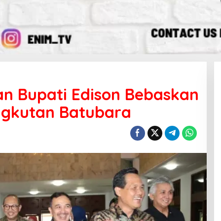
an Bupati Edison Bebaskan
ngkutan Batubara