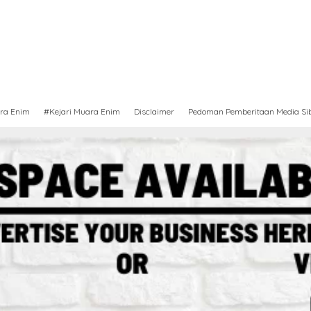
ra Enim
#Kejari Muara Enim
Disclaimer
Pedoman Pemberitaan Media Si