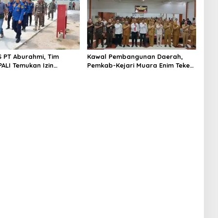
S PT Aburahmi, Tim
Kawal Pembangunan Daerah,
ALI Temukan Izin
Pemkab-Kejari Muara Enim Teken
nal Belum Kelar
MoU Pendampingan Hukum