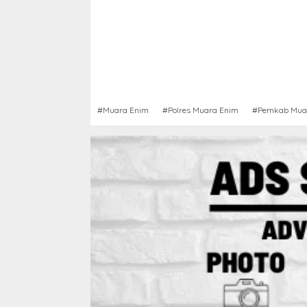
#Muara Enim
#Polres Muara Enim
#Pemkab Mua