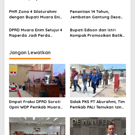
Ajak Seluruh Elemen
Tinjau Pemotongan Kurban
Perkokoh Persatuan dan
di Masjid Agung
PHR Zona 4 Silaturahmi
Penantian 14 Tahun,
Kawal Pembangunan
dengan Bupati Muara Enim
Jembatan Gantung Desa
dan Musi Rawas, Perkuat
Siku Diresmikan
Sinergi Dukung Ketahanan
DPRD Muara Enim Setujui 4
Bupati Edison dan Istri
Energi Nasional
Raperda Jadi Perda
Kompak Promosikan Batik
dengan Catatan
Petule di Pesona Wastra
Sumsel 2026
Jangan Lewatkan
Empat Fraksi DPRD Soroti
Sidak PKS PT Aburahmi, Tim
Opini WDP Pemkab Muara
Pemkab PALI Temukan Izin
Enim, Desak Perbaikan Tata
Operasional Belum Kelar
Kelola Keuangan