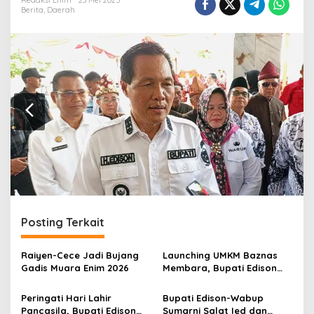
r
Redaksi Enim
23 Mei 2025
Berita
,
Daerah
a
n
Posting Terkait
Raiyen-Cece Jadi Bujang
Launching UMKM Baznas
Gadis Muara Enim 2026
Membara, Bupati Edison
Serahkan Bantuan Modal
Usaha kepada 200
Peringati Hari Lahir
Bupati Edison-Wabup
Mustahik
Pancasila, Bupati Edison
Sumarni Salat Ied dan