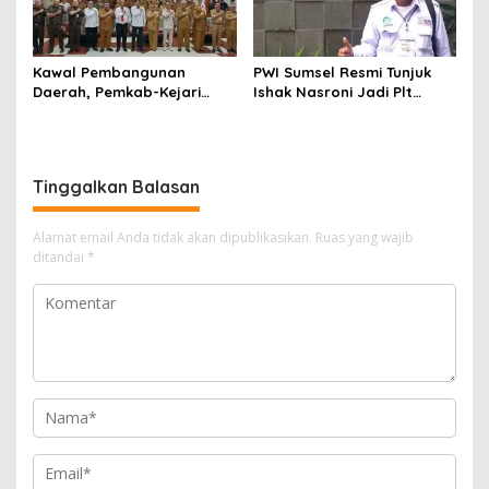
Kawal Pembangunan
PWI Sumsel Resmi Tunjuk
Daerah, Pemkab-Kejari
Ishak Nasroni Jadi Plt
Muara Enim Teken MoU
Ketua PWI OKU Selatan
Pendampingan Hukum
Tinggalkan Balasan
Alamat email Anda tidak akan dipublikasikan.
Ruas yang wajib
ditandai
*