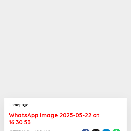
Homepage
L
a
WhatsApp Image 2025-05-22 at
m
p
16.30.53
i