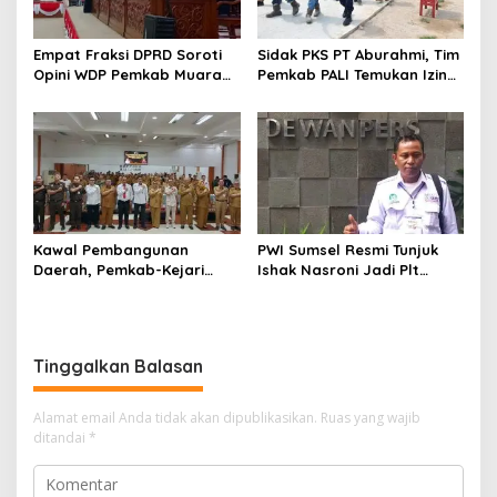
Empat Fraksi DPRD Soroti
Sidak PKS PT Aburahmi, Tim
Opini WDP Pemkab Muara
Pemkab PALI Temukan Izin
Enim, Desak Perbaikan Tata
Operasional Belum Kelar
Kelola Keuangan
Kawal Pembangunan
PWI Sumsel Resmi Tunjuk
Daerah, Pemkab-Kejari
Ishak Nasroni Jadi Plt
Muara Enim Teken MoU
Ketua PWI OKU Selatan
Pendampingan Hukum
Tinggalkan Balasan
Alamat email Anda tidak akan dipublikasikan.
Ruas yang wajib
ditandai
*