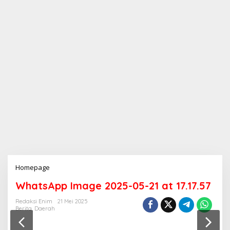
Homepage
L
a
WhatsApp Image 2025-05-21 at 17.17.57
m
p
Redaksi Enim
21 Mei 2025
i
Berita
,
Daerah
r
a