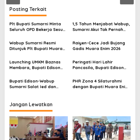
n
Posting Terkait
Plt Bupati Sumarni Minta
1,5 Tahun Menjabat Wabup,
Seluruh OPD Bekerja Sesuai
Sumarni Akui Tak Pernah
Aturan
Dilibatkan Soal Anggaran
Wabup Sumarni Resmi
Raiyen-Cece Jadi Bujang
Ditunjuk Plt Bupati Muara
Gadis Muara Enim 2026
Enim
Launching UMKM Baznas
Peringati Hari Lahir
Membara, Bupati Edison
Pancasila, Bupati Edison
Serahkan Bantuan Modal
Ajak Seluruh Elemen
Usaha kepada 200
Perkokoh Persatuan dan
Bupati Edison-Wabup
PHR Zona 4 Silaturahmi
Mustahik
Kawal Pembangunan
Sumarni Salat Ied dan
dengan Bupati Muara Enim
Tinjau Pemotongan Kurban
dan Musi Rawas, Perkuat
di Masjid Agung
Sinergi Dukung Ketahanan
Energi Nasional
Jangan Lewatkan