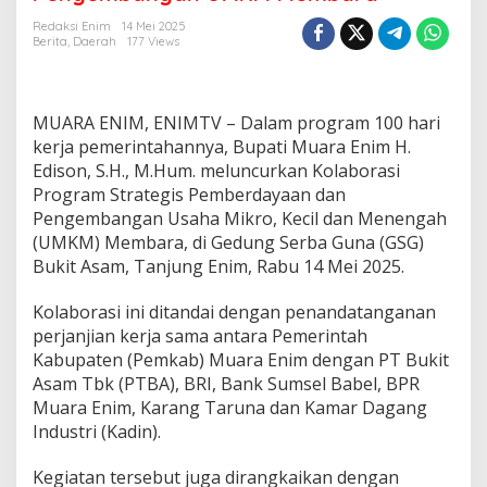
i
M
Redaksi Enim
14 Mei 2025
u
Berita
,
Daerah
177 Views
a
r
a
E
MUARA ENIM, ENIMTV – Dalam program 100 hari
n
kerja pemerintahannya, Bupati Muara Enim H.
i
Edison, S.H., M.Hum. meluncurkan Kolaborasi
m
Program Strategis Pemberdayaan dan
L
u
Pengembangan Usaha Mikro, Kecil dan Menengah
n
(UMKM) Membara, di Gedung Serba Guna (GSG)
c
Bukit Asam, Tanjung Enim, Rabu 14 Mei 2025.
u
r
Kolaborasi ini ditandai dengan penandatanganan
k
a
perjanjian kerja sama antara Pemerintah
n
Kabupaten (Pemkab) Muara Enim dengan PT Bukit
K
Asam Tbk (PTBA), BRI, Bank Sumsel Babel, BPR
o
Muara Enim, Karang Taruna dan Kamar Dagang
l
Industri (Kadin).
a
b
o
Kegiatan tersebut juga dirangkaikan dengan