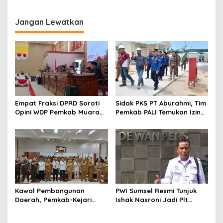
dengan Catatan
Petule di Pesona Wastra
Sumsel 2026
Jangan Lewatkan
Empat Fraksi DPRD Soroti
Sidak PKS PT Aburahmi, Tim
Opini WDP Pemkab Muara
Pemkab PALI Temukan Izin
Enim, Desak Perbaikan Tata
Operasional Belum Kelar
Kelola Keuangan
Kawal Pembangunan
PWI Sumsel Resmi Tunjuk
Daerah, Pemkab-Kejari
Ishak Nasroni Jadi Plt
Muara Enim Teken MoU
Ketua PWI OKU Selatan
Pendampingan Hukum