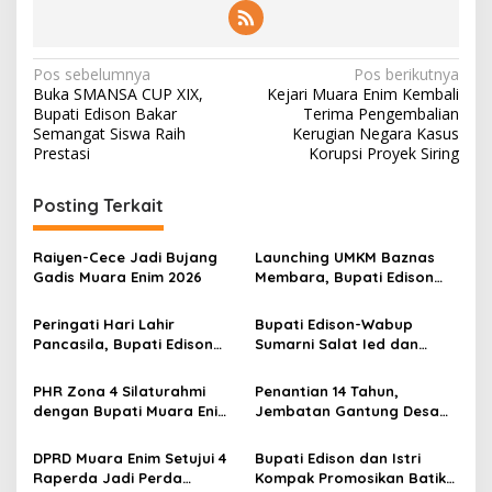
N
Pos sebelumnya
Pos berikutnya
Buka SMANSA CUP XIX,
Kejari Muara Enim Kembali
a
Bupati Edison Bakar
Terima Pengembalian
v
Semangat Siswa Raih
Kerugian Negara Kasus
Prestasi
Korupsi Proyek Siring
i
g
Posting Terkait
a
s
Raiyen-Cece Jadi Bujang
Launching UMKM Baznas
Gadis Muara Enim 2026
Membara, Bupati Edison
i
Serahkan Bantuan Modal
p
Usaha kepada 200
Peringati Hari Lahir
Bupati Edison-Wabup
Mustahik
Pancasila, Bupati Edison
Sumarni Salat Ied dan
o
Ajak Seluruh Elemen
Tinjau Pemotongan Kurban
s
Perkokoh Persatuan dan
di Masjid Agung
PHR Zona 4 Silaturahmi
Penantian 14 Tahun,
Kawal Pembangunan
dengan Bupati Muara Enim
Jembatan Gantung Desa
dan Musi Rawas, Perkuat
Siku Diresmikan
Sinergi Dukung Ketahanan
DPRD Muara Enim Setujui 4
Bupati Edison dan Istri
Energi Nasional
Raperda Jadi Perda
Kompak Promosikan Batik