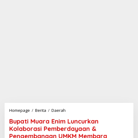
Homepage
/
Berita
/
Daerah
B
u
Bupati Muara Enim Luncurkan
p
a
Kolaborasi Pemberdayaan &
t
Pengembangan UMKM Membara