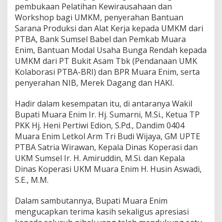
r
pembukaan Pelatihan Kewirausahaan dan
a
Workshop bagi UMKM, penyerahan Bantuan
s
Sarana Produksi dan Alat Kerja kepada UMKM dari
i
P
PTBA, Bank Sumsel Babel dan Pemkab Muara
e
Enim, Bantuan Modal Usaha Bunga Rendah kepada
m
UMKM dari PT Bukit Asam Tbk (Pendanaan UMK
b
Kolaborasi PTBA-BRI) dan BPR Muara Enim, serta
e
r
penyerahan NIB, Merek Dagang dan HAKI.
d
a
Hadir dalam kesempatan itu, di antaranya Wakil
y
Bupati Muara Enim Ir. Hj. Sumarni, M.Si., Ketua TP
a
PKK Hj. Heni Pertiwi Edion, S.Pd., Dandim 0404
a
n
Muara Enim Letkol Arm Tri Budi Wijaya, GM UPTE
&
PTBA Satria Wirawan, Kepala Dinas Koperasi dan
P
UKM Sumsel Ir. H. Amiruddin, M.Si. dan Kepala
e
Dinas Koperasi UKM Muara Enim H. Husin Aswadi,
n
S.E., M.M.
g
e
m
Dalam sambutannya, Bupati Muara Enim
b
mengucapkan terima kasih sekaligus apresiasi
a