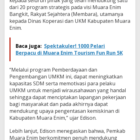
kepada seluruh pihak yang telah mendukung satu
n
dari 20 program strategis pada visi Muara Enim
g
a
Bangkit, Rakyat Sejahtera (Membara), utamanya
n
kepada Dinas Koperasi dan UKM Kabupaten Muara
U
Enim.
M
K
M
Baca juga:
Spektakuler! 1000 Pelari
M
e
Berpacu di Muara Enim Tourism Fun Run 5K
m
b
a
“Melalui program Pemberdayaan dan
r
Pengembangan UMKM ini, dapat meningkatkan
a
kapasitas SDM serta memotivasi para pelaku
UMKM untuk menjadi wirausahawan yang handal
sehingga dapat menciptakan lapangan pekerjaan
bagi masyarakat dan pada akhirnya dapat
mendukung upaya pengentasan kemiskinan di
Kabupaten Muara Enim,” ujar Edison.
Lebih lanjut, Edison menegaskan bahwa, Pemkab
Muara Enim berkomitmen penuh mendukung