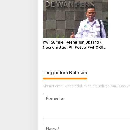
PWI Sumsel Resmi Tunjuk Ishak
Nasroni Jadi Plt Ketua PWI OKU
Selatan
Tinggalkan Balasan
Alamat email Anda tidak akan dipublikasikan.
Ruas ya