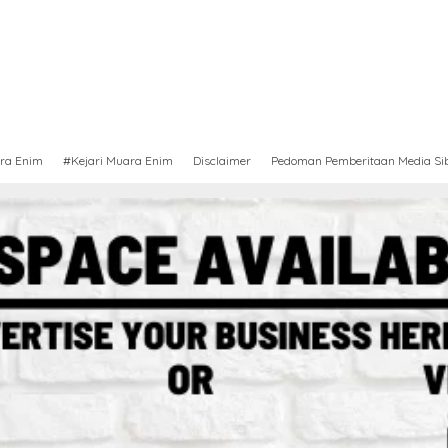
ra Enim
#Kejari Muara Enim
Disclaimer
Pedoman Pemberitaan Media Si