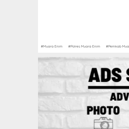
#Muara Enim
#Polres Muara Enim
#Pemkab Mua