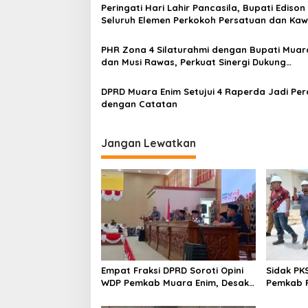
Peringati Hari Lahir Pancasila, Bupati Edison
Seluruh Elemen Perkokoh Persatuan dan Kaw
Pembangunan
PHR Zona 4 Silaturahmi dengan Bupati Muar
dan Musi Rawas, Perkuat Sinergi Dukung
Ketahanan Energi Nasional
DPRD Muara Enim Setujui 4 Raperda Jadi Pe
dengan Catatan
Jangan Lewatkan
Empat Fraksi DPRD Soroti Opini
Sidak PK
WDP Pemkab Muara Enim, Desak
Pemkab P
Perbaikan Tata Kelola Keuangan
Operasio