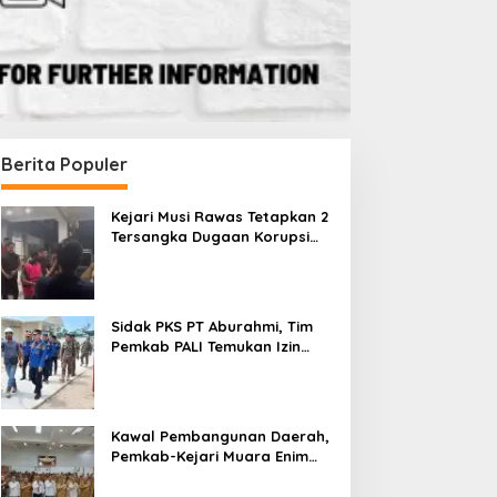
Berita Populer
Kejari Musi Rawas Tetapkan 2
Tersangka Dugaan Korupsi
Dana PSR, Selamatkan Uang
Negara Rp1,26 Miliar
Sidak PKS PT Aburahmi, Tim
Pemkab PALI Temukan Izin
Operasional Belum Kelar
Kawal Pembangunan Daerah,
Pemkab-Kejari Muara Enim
Teken MoU Pendampingan
Hukum