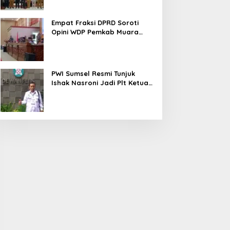
Empat Fraksi DPRD Soroti
Opini WDP Pemkab Muara
Enim, Desak Perbaikan Tata
Kelola Keuangan
PWI Sumsel Resmi Tunjuk
Ishak Nasroni Jadi Plt Ketua
PWI OKU Selatan