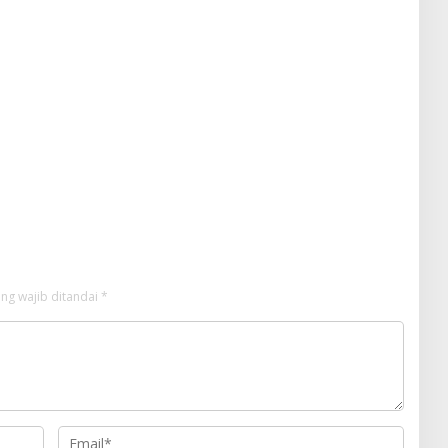
ng wajib ditandai
*