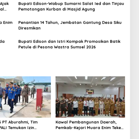
 Ajak
Bupati Edison-Wabup Sumarni Salat Ied dan Tinjau
al
Pemotongan Kurban di Masjid Agung
a Enim
Penantian 14 Tahun, Jembatan Gantung Desa Siku
Diresmikan
rda
Bupati Edison dan Istri Kompak Promosikan Batik
Petule di Pesona Wastra Sumsel 2026
S PT Aburahmi, Tim
Kawal Pembangunan Daerah,
ALI Temukan Izin
Pemkab-Kejari Muara Enim Teken
nal Belum Kelar
MoU Pendampingan Hukum