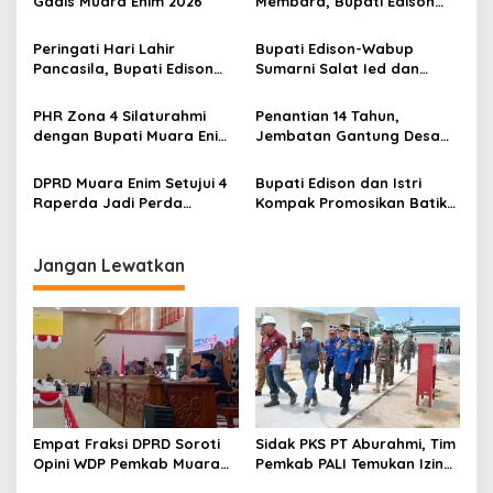
Gadis Muara Enim 2026
Membara, Bupati Edison
i
Serahkan Bantuan Modal
p
Usaha kepada 200
Peringati Hari Lahir
Bupati Edison-Wabup
Mustahik
Pancasila, Bupati Edison
Sumarni Salat Ied dan
o
Ajak Seluruh Elemen
Tinjau Pemotongan Kurban
s
Perkokoh Persatuan dan
di Masjid Agung
PHR Zona 4 Silaturahmi
Penantian 14 Tahun,
Kawal Pembangunan
dengan Bupati Muara Enim
Jembatan Gantung Desa
dan Musi Rawas, Perkuat
Siku Diresmikan
Sinergi Dukung Ketahanan
DPRD Muara Enim Setujui 4
Bupati Edison dan Istri
Energi Nasional
Raperda Jadi Perda
Kompak Promosikan Batik
dengan Catatan
Petule di Pesona Wastra
Sumsel 2026
Jangan Lewatkan
Empat Fraksi DPRD Soroti
Sidak PKS PT Aburahmi, Tim
Opini WDP Pemkab Muara
Pemkab PALI Temukan Izin
Enim, Desak Perbaikan Tata
Operasional Belum Kelar