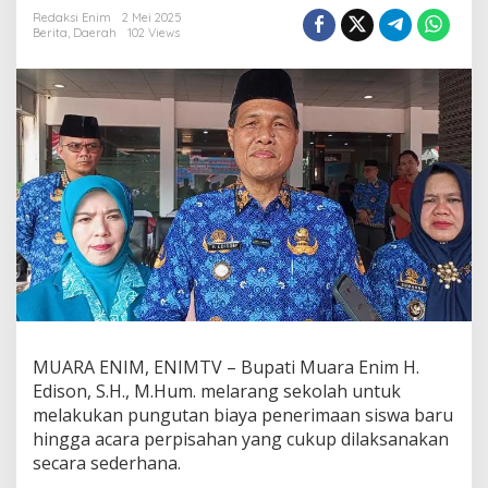
u
Redaksi Enim
2 Mei 2025
p
Berita
,
Daerah
102 Views
a
t
i
M
u
a
r
a
E
n
i
m
L
a
r
a
n
MUARA ENIM, ENIMTV – Bupati Muara Enim H.
g
Edison, S.H., M.Hum. melarang sekolah untuk
S
melakukan pungutan biaya penerimaan siswa baru
e
k
hingga acara perpisahan yang cukup dilaksanakan
o
secara sederhana.
l