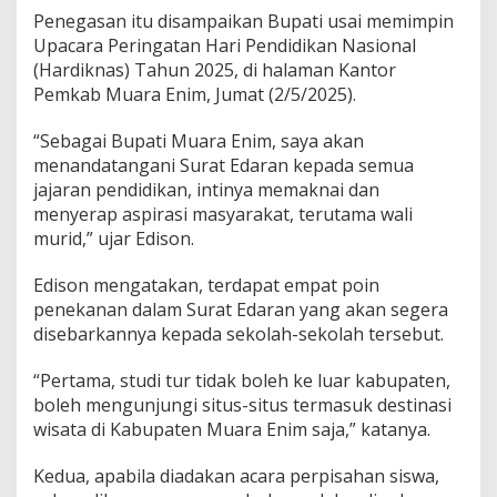
a
Penegasan itu disampaikan Bupati usai memimpin
h
Upacara Peringatan Hari Pendidikan Nasional
P
u
(Hardiknas) Tahun 2025, di halaman Kantor
n
Pemkab Muara Enim, Jumat (2/5/2025).
g
u
“Sebagai Bupati Muara Enim, saya akan
t
menandatangani Surat Edaran kepada semua
B
i
jajaran pendidikan, intinya memaknai dan
a
menyerap aspirasi masyarakat, terutama wali
y
murid,” ujar Edison.
a
P
Edison mengatakan, terdapat empat poin
e
n
penekanan dalam Surat Edaran yang akan segera
e
disebarkannya kepada sekolah-sekolah tersebut.
r
i
“Pertama, studi tur tidak boleh ke luar kabupaten,
m
boleh mengunjungi situs-situs termasuk destinasi
a
a
wisata di Kabupaten Muara Enim saja,” katanya.
n
S
Kedua, apabila diadakan acara perpisahan siswa,
i