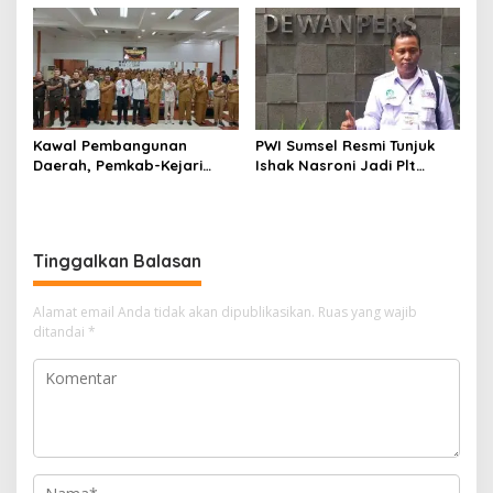
Kelola Keuangan
Kawal Pembangunan
PWI Sumsel Resmi Tunjuk
Daerah, Pemkab-Kejari
Ishak Nasroni Jadi Plt
Muara Enim Teken MoU
Ketua PWI OKU Selatan
Pendampingan Hukum
Tinggalkan Balasan
Alamat email Anda tidak akan dipublikasikan.
Ruas yang wajib
ditandai
*