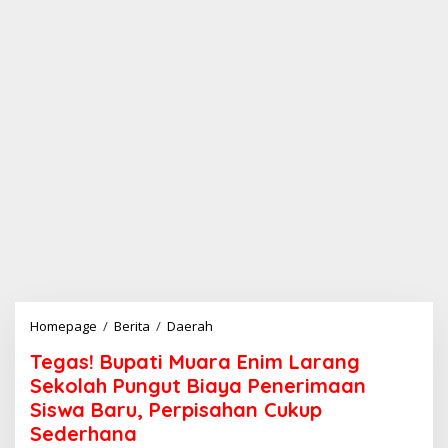
Homepage
/
Berita
/
Daerah
T
e
Tegas! Bupati Muara Enim Larang
g
a
Sekolah Pungut Biaya Penerimaan
s
Siswa Baru, Perpisahan Cukup
!
Sederhana
B