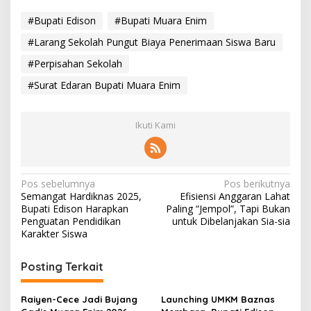
d
e
#Bupati Edison
#Bupati Muara Enim
r
#Larang Sekolah Pungut Biaya Penerimaan Siswa Baru
h
a
#Perpisahan Sekolah
n
a
#Surat Edaran Bupati Muara Enim
Ikuti Kami
N
Pos sebelumnya
Pos berikutnya
Semangat Hardiknas 2025,
Efisiensi Anggaran Lahat
a
Bupati Edison Harapkan
Paling “Jempol”, Tapi Bukan
v
Penguatan Pendidikan
untuk Dibelanjakan Sia-sia
Karakter Siswa
i
g
Posting Terkait
a
s
Raiyen-Cece Jadi Bujang
Launching UMKM Baznas