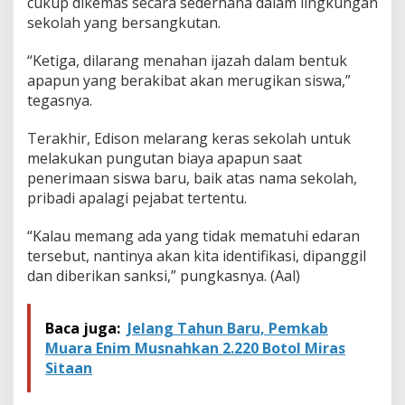
cukup dikemas secara sederhana dalam lingkungan
s
sekolah yang bersangkutan.
w
a
B
“Ketiga, dilarang menahan ijazah dalam bentuk
a
apapun yang berakibat akan merugikan siswa,”
r
tegasnya.
u
,
Terakhir, Edison melarang keras sekolah untuk
P
e
melakukan pungutan biaya apapun saat
r
penerimaan siswa baru, baik atas nama sekolah,
p
pribadi apalagi pejabat tertentu.
i
s
“Kalau memang ada yang tidak mematuhi edaran
a
h
tersebut, nantinya akan kita identifikasi, dipanggil
a
dan diberikan sanksi,” pungkasnya. (Aal)
n
C
u
Baca juga:
Jelang Tahun Baru, Pemkab
k
Muara Enim Musnahkan 2.220 Botol Miras
u
p
Sitaan
S
e