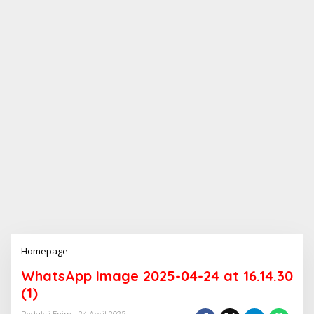
Homepage
L
a
WhatsApp Image 2025-04-24 at 16.14.30
m
p
(1)
i