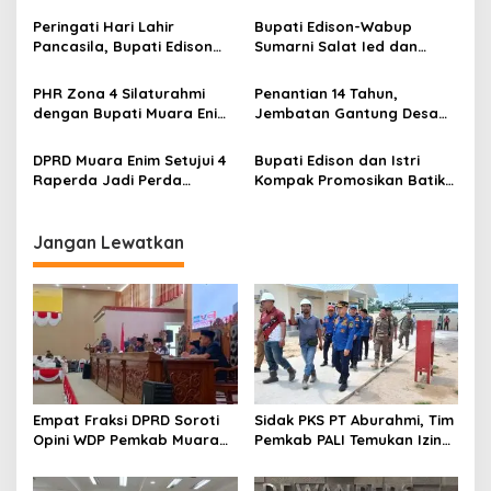
Usaha kepada 200
Peringati Hari Lahir
Bupati Edison-Wabup
Mustahik
Pancasila, Bupati Edison
Sumarni Salat Ied dan
Ajak Seluruh Elemen
Tinjau Pemotongan Kurban
Perkokoh Persatuan dan
di Masjid Agung
PHR Zona 4 Silaturahmi
Penantian 14 Tahun,
Kawal Pembangunan
dengan Bupati Muara Enim
Jembatan Gantung Desa
dan Musi Rawas, Perkuat
Siku Diresmikan
Sinergi Dukung Ketahanan
DPRD Muara Enim Setujui 4
Bupati Edison dan Istri
Energi Nasional
Raperda Jadi Perda
Kompak Promosikan Batik
dengan Catatan
Petule di Pesona Wastra
Sumsel 2026
Jangan Lewatkan
Empat Fraksi DPRD Soroti
Sidak PKS PT Aburahmi, Tim
Opini WDP Pemkab Muara
Pemkab PALI Temukan Izin
Enim, Desak Perbaikan Tata
Operasional Belum Kelar
Kelola Keuangan