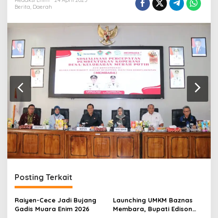
r
Redaksi Enim
24 April 2025
Berita
,
Daerah
a
n
Posting Terkait
Raiyen-Cece Jadi Bujang
Launching UMKM Baznas
Gadis Muara Enim 2026
Membara, Bupati Edison
Serahkan Bantuan Modal