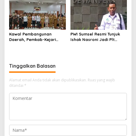
Kawal Pembangunan
PWI Sumsel Resmi Tunjuk
Daerah, Pemkab-Kejari
Ishak Nasroni Jadi Plt
Muara Enim Teken MoU
Ketua PWI OKU Selatan
Pendampingan Hukum
Tinggalkan Balasan
Alamat email Anda tidak akan dipublikasikan.
Ruas yang wajib
ditandai
*