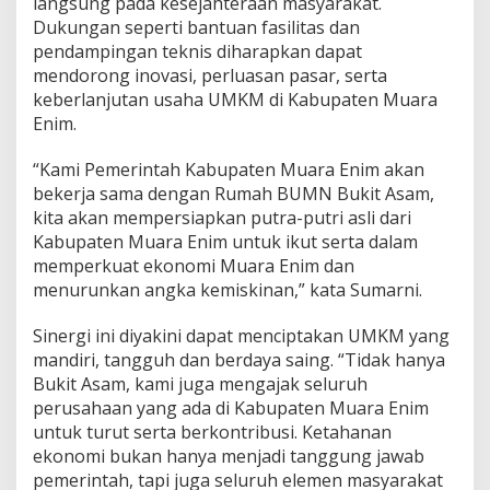
langsung pada kesejahteraan masyarakat.
t
Dukungan seperti bantuan fasilitas dan
,
P
pendampingan teknis diharapkan dapat
e
mendorong inovasi, perluasan pasar, serta
m
keberlanjutan usaha UMKM di Kabupaten Muara
k
Enim.
a
b
M
“Kami Pemerintah Kabupaten Muara Enim akan
u
bekerja sama dengan Rumah BUMN Bukit Asam,
a
kita akan mempersiapkan putra-putri asli dari
r
Kabupaten Muara Enim untuk ikut serta dalam
a
E
memperkuat ekonomi Muara Enim dan
n
menurunkan angka kemiskinan,” kata Sumarni.
i
m
Sinergi ini diyakini dapat menciptakan UMKM yang
d
mandiri, tangguh dan berdaya saing. “Tidak hanya
a
n
Bukit Asam, kami juga mengajak seluruh
P
perusahaan yang ada di Kabupaten Muara Enim
T
untuk turut serta berkontribusi. Ketahanan
B
ekonomi bukan hanya menjadi tanggung jawab
A
pemerintah, tapi juga seluruh elemen masyarakat
S