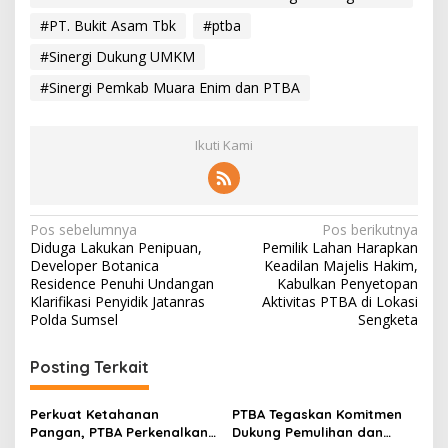
#PT. Bukit Asam Tbk
#ptba
#Sinergi Dukung UMKM
#Sinergi Pemkab Muara Enim dan PTBA
Ikuti Kami
N
Pos sebelumnya
Pos berikutnya
Diduga Lakukan Penipuan,
Pemilik Lahan Harapkan
a
Developer Botanica
Keadilan Majelis Hakim,
v
Residence Penuhi Undangan
Kabulkan Penyetopan
Klarifikasi Penyidik Jatanras
Aktivitas PTBA di Lokasi
i
Polda Sumsel
Sengketa
g
Posting Terkait
a
s
Perkuat Ketahanan
PTBA Tegaskan Komitmen
i
Pangan, PTBA Perkenalkan
Dukung Pemulihan dan