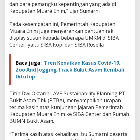
i
dan para pemangku kepentingan yang ada di
n
Kabupaten Muara Enim,” ujar Sumarni.
e
r
Pada kesempatan ini, Pemerintah Kabupaten
g
Muara Enim juga menyerahkan bantuan rak
i
D
display susun kepada beberapa UMKM di SIBA
u
Center, yaitu SIBA Kopi dan SIBA Rosella.
k
u
n
Baca juga:
Tren Kenaikan Kasus Covid-19,
g
Zoo And Jogging Track Bukit Asam Kembali
U
M
Ditutup
K
M
Titin Dwi Oktarini, AVP Sustainability Planning PT
Bukit Asam Tbk (PTBA), menyampaikan ucapan
terima kasih atas kunjungan jajaran Pemerintah
Kabupaten Muara Enim ke SIBA Center dan Rumah
BUMN Bukit Asam.
“Terima kasih atas kehadiran Ibu Sumarni beserta