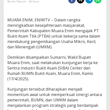
k
Berita
,
Daerah
68 Views
a
n
K
e
MUARA ENIM, ENIMTV – Dalam rangka
s
meningkatkan kesejahteraan masyarakat,
e
Pemerintah Kabupaten Muara Enim mengajak PT
j
Bukit Asam Tbk (PTBA) untuk bekerja sama dalam
a
h
mendukung pengembangan Usaha Mikro, Kecil,
t
dan Menengah (UMKM).
e
r
Demikian disampaikan Sumarni, Wakil Bupati
a
Muara Enim, saat melakukan kunjungan kerja ke
a
n
Sentra Industri Bukit Asam (SIBA) Center dan
M
Rumah BUMN Bukit Asam, Muara Enim, Kamis
a
(17/4/2025).
s
y
Kunjungan tersebut diharapkan menjadi
a
r
momentum awal untuk memperkuat sinergi antara
a
pemerintah, BUMN, dan UMKM dalam
k
menjalankan program strategis yang berdampak
a