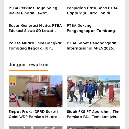
p
Kalium Humat ‘BA Grow’ di
Kelestarian Ekosistem
Inagritech 2026
Sungai
PTBA Perkuat Daya Saing
Penjualan Batu Bara PTBA
o
UMKM Binaan Lewat
Capai 21,10 Juta Ton di
s
Partisipasi di INACRAFT
Semester I 2026
Festival 2026
Sasar Generasi Muda, PTBA
PTBA Dukung
Edukasi Siswa SD Lewat
Pengungkapan Tambang
Green School
Batubara Ilegal di Wilayah
IUP Perseroan
Polres Muara Enim Bongkar
PTBA Sabet Penghargaan
Tambang Ilegal di IUP
Internasional AREA 2026
PTBA, Negara Rugi Rp95,9
Lewat Program Desa
Miliar
Impian
Jangan Lewatkan
Empat Fraksi DPRD Soroti
Sidak PKS PT Aburahmi, Tim
Opini WDP Pemkab Muara
Pemkab PALI Temukan Izin
Enim, Desak Perbaikan Tata
Operasional Belum Kelar
Kelola Keuangan