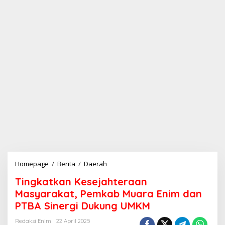
Homepage
/
Berita
/
Daerah
T
i
Tingkatkan Kesejahteraan
n
g
Masyarakat, Pemkab Muara Enim dan
k
PTBA Sinergi Dukung UMKM
a
t
Redaksi Enim
22 April 2025