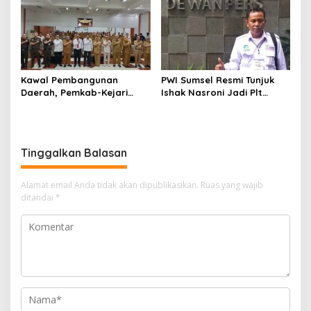
Kawal Pembangunan
PWI Sumsel Resmi Tunjuk
Daerah, Pemkab-Kejari
Ishak Nasroni Jadi Plt
Muara Enim Teken MoU
Ketua PWI OKU Selatan
Pendampingan Hukum
Tinggalkan Balasan
Alamat email Anda tidak akan dipublikasikan.
Ruas yang wajib
ditandai
*