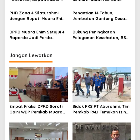
Ajak Seluruh Elemen
Tinjau Pemotongan Kurban
Perkokoh Persatuan dan
di Masjid Agung
PHR Zona 4 Silaturahmi
Penantian 14 Tahun,
Kawal Pembangunan
dengan Bupati Muara Enim
Jembatan Gantung Desa
dan Musi Rawas, Perkuat
Siku Diresmikan
Sinergi Dukung Ketahanan
DPRD Muara Enim Setujui 4
Dukung Peningkatan
Energi Nasional
Raperda Jadi Perda
Pelayanan Kesehatan, BSB
dengan Catatan
Serahkan Mobil
Operasional untuk RSUD
Rabain Muara Enim
Jangan Lewatkan
Empat Fraksi DPRD Soroti
Sidak PKS PT Aburahmi, Tim
Opini WDP Pemkab Muara
Pemkab PALI Temukan Izin
Enim, Desak Perbaikan Tata
Operasional Belum Kelar
Kelola Keuangan