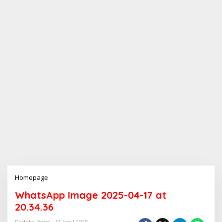
Homepage
L
a
WhatsApp Image 2025-04-17 at
m
p
20.34.36
i