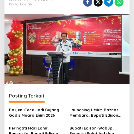
r
Redaksi Enim
17 April 2025
Berita
,
Daerah
a
n
Posting Terkait
Raiyen-Cece Jadi Bujang
Launching UMKM Baznas
Gadis Muara Enim 2026
Membara, Bupati Edison
Serahkan Bantuan Modal
Usaha kepada 200
Peringati Hari Lahir
Bupati Edison-Wabup
Mustahik
Pancasila, Bupati Edison
Sumarni Salat Ied dan