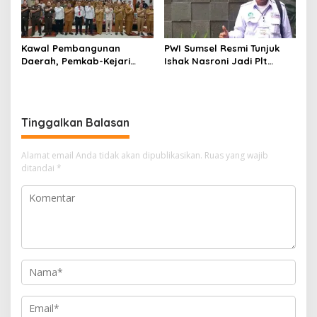
Kawal Pembangunan
PWI Sumsel Resmi Tunjuk
Daerah, Pemkab-Kejari
Ishak Nasroni Jadi Plt
Muara Enim Teken MoU
Ketua PWI OKU Selatan
Pendampingan Hukum
Tinggalkan Balasan
Alamat email Anda tidak akan dipublikasikan.
Ruas yang wajib
ditandai
*