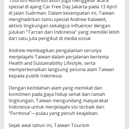
Tourism Administration juga menggelar acara
s
spesial di ajang Car Free Day Jakarta pada 13 April
m
i
di Jalan Sudirman. Dalam kesempatan ini, Taiwan
D
menghadirkan tamu spesial Andrew Kalaweit,
i
aktivis lingkungan sekaligus influencer dengan
l
julukan “Tarzan dari Indonesia” yang memiliki lebih
u
dari satu juta pengikut di media sosial.
n
c
u
Andrew membagikan pengalaman serunya
r
menjelajahi Taiwan dalam perjalanan bertema
k
Health and Sustainability Lifestyle, serta
a
memperkenalkan langsung pesona alam Taiwan
n
!
kepada publik Indonesia.
Dengan keindahan alam yang memikat dan
komitmen pada gaya hidup sehat dan ramah
lingkungan, Taiwan mengundang masyarakat
Indonesia untuk menjelajahi sisi terbaik dari
“Formosa”—pulau yang penuh keajaiban.
Sejak awal tahun ini, Taiwan Tourism