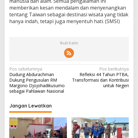
manusia dan alam. Semua pengalaman ini
memberikan kesan mendalam dan menyenangkan
tentang Taiwan sebagai destinasi wisata yang tidak
hanya indah, tetapi juga menyentuh hati. (SMSI)
Ikuti Kami
N
Pos sebelumnya
Pos berikutnya
Dudung Abdurachman
Refleksi 44 Tahun PTBA,
a
Dukung Pengusulan RM
Transformasi dan Kontribusi
v
Margono Djojohadikusumo
untuk Negeri
sebagai Pahlawan Nasional
i
g
Jangan Lewatkan
a
s
i