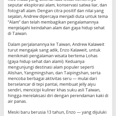
seputar eksplorasi alam, konservasi satwa liar, dan
fotografi alam. Dengan citra positif dan nilai yang
sejalan, Andrew dipercaya menjadi duta untuk tema
“Alam” dan telah membagikan pengalamannya
menjelajahi keindahan alam dan gaya hidup sehat
di Taiwan.
Dalam perjalanannya ke Taiwan, Andrew Kalaweit
turut mengajak sang adik, Enzo Kalaweit, untuk
menikmati pengalaman wisata bertema Lohas
(gaya hidup sehat dan alami). Keduanya
mengunjungi destinasi alam populer seperti
Alishan, Yangmingshan, dan Taipingshan, serta
mencoba berbagai aktivitas seru — mulai dari
berselancar di tepi pantai, membuat jelly aiyu
sendiri, mencicipi kuliner khas suku asli Taiwan,
hingga merelaksasi diri dengan perendaman kaki di
air panas.
Meski baru berusia 13 tahun, Enzo — yang dijuluki