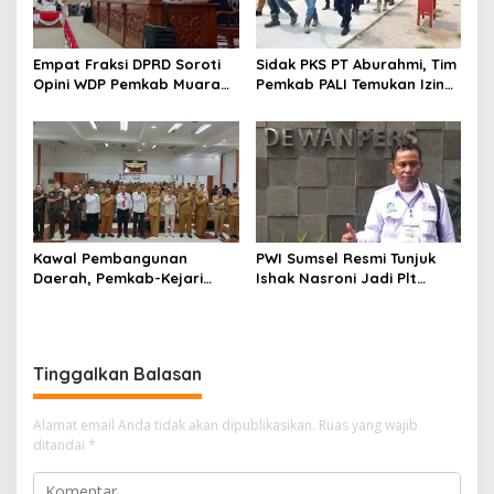
p
o
s
Empat Fraksi DPRD Soroti
Sidak PKS PT Aburahmi, Tim
Opini WDP Pemkab Muara
Pemkab PALI Temukan Izin
Enim, Desak Perbaikan Tata
Operasional Belum Kelar
Kelola Keuangan
Kawal Pembangunan
PWI Sumsel Resmi Tunjuk
Daerah, Pemkab-Kejari
Ishak Nasroni Jadi Plt
Muara Enim Teken MoU
Ketua PWI OKU Selatan
Pendampingan Hukum
Tinggalkan Balasan
Alamat email Anda tidak akan dipublikasikan.
Ruas yang wajib
ditandai
*