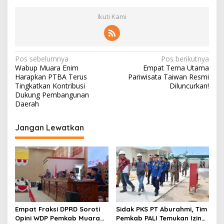
Ikuti Kami
N
Pos sebelumnya
Pos berikutnya
Wabup Muara Enim
Empat Tema Utama
a
Harapkan PTBA Terus
Pariwisata Taiwan Resmi
v
Tingkatkan Kontribusi
Diluncurkan!
Dukung Pembangunan
i
Daerah
g
Jangan Lewatkan
a
s
i
p
o
s
Empat Fraksi DPRD Soroti
Sidak PKS PT Aburahmi, Tim
Opini WDP Pemkab Muara
Pemkab PALI Temukan Izin