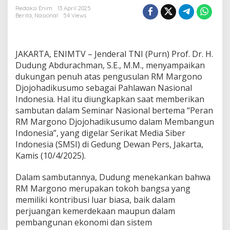
b
Redaksi Enim
13 April 2025
d
Berita
,
Nasional
54 Views
u
r
a
c
JAKARTA, ENIMTV – Jenderal TNI (Purn) Prof. Dr. H.
h
Dudung Abdurachman, S.E., M.M., menyampaikan
m
dukungan penuh atas pengusulan RM Margono
a
n
Djojohadikusumo sebagai Pahlawan Nasional
D
Indonesia. Hal itu diungkapkan saat memberikan
u
sambutan dalam Seminar Nasional bertema “Peran
k
RM Margono Djojohadikusumo dalam Membangun
u
n
Indonesia”, yang digelar Serikat Media Siber
g
Indonesia (SMSI) di Gedung Dewan Pers, Jakarta,
P
Kamis (10/4/2025).
e
n
Dalam sambutannya, Dudung menekankan bahwa
g
u
RM Margono merupakan tokoh bangsa yang
s
memiliki kontribusi luar biasa, baik dalam
u
perjuangan kemerdekaan maupun dalam
l
pembangunan ekonomi dan sistem
a