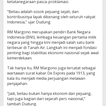
ketatanegaraan pasca-proklamasi.
n
R
M
“Beliau adalah sosok pejuang sejati, dan
M
kontribusinya layak dikenang oleh seluruh rakyat
a
Indonesia,” ujar Dudung.
r
g
o
RM Margono merupakan pendiri Bank Negara
n
Indonesia (BNI), lembaga keuangan pertama milik
o
negara yang hingga kini menjadi salah satu bank
D
terbesar di Tanah Air. Langkah ini menjadi fondasi
j
penting bagi stabilitas ekonomi nasional sejak awal
o
j
kemerdekaan.
o
h
Tak hanya itu, RM Margono juga tercatat sebagai
a
wartawan surat kabar De Expres pada 1913, yang
d
kala itu menjadi media perjuangan melawan
i
k
penjajahan.
u
s
“Jadi, beliau bukan hanya ekonom dan pejuang,
u
tapi juga bagian dari sejarah pers nasional,”
m
tambah Dudung.
o