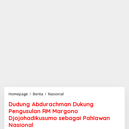
Homepage
/
Berita
/
Nasional
D
u
Dudung Abdurachman Dukung
d
u
Pengusulan RM Margono
n
Djojohadikusumo sebagai Pahlawan
g
Nasional
A