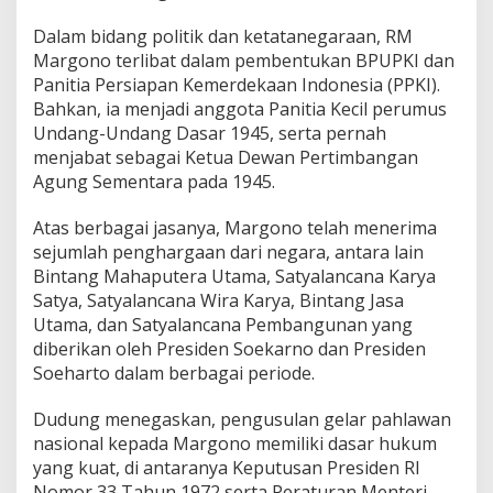
s
e
Dalam bidang politik dan ketatanegaraan, RM
b
Margono terlibat dalam pembentukan BPUPKI dan
a
Panitia Persiapan Kemerdekaan Indonesia (PPKI).
g
Bahkan, ia menjadi anggota Panitia Kecil perumus
a
i
Undang-Undang Dasar 1945, serta pernah
P
menjabat sebagai Ketua Dewan Pertimbangan
a
Agung Sementara pada 1945.
h
l
Atas berbagai jasanya, Margono telah menerima
a
w
sejumlah penghargaan dari negara, antara lain
a
Bintang Mahaputera Utama, Satyalancana Karya
n
Satya, Satyalancana Wira Karya, Bintang Jasa
N
Utama, dan Satyalancana Pembangunan yang
a
s
diberikan oleh Presiden Soekarno dan Presiden
i
Soeharto dalam berbagai periode.
o
n
Dudung menegaskan, pengusulan gelar pahlawan
a
nasional kepada Margono memiliki dasar hukum
l
yang kuat, di antaranya Keputusan Presiden RI
Nomor 33 Tahun 1972 serta Peraturan Menteri