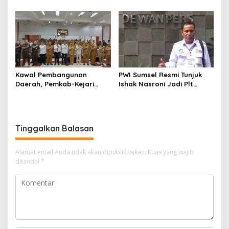
Enim, Desak Perbaikan Tata
Operasional Belum Kelar
Kelola Keuangan
Kawal Pembangunan
PWI Sumsel Resmi Tunjuk
Daerah, Pemkab-Kejari
Ishak Nasroni Jadi Plt
Muara Enim Teken MoU
Ketua PWI OKU Selatan
Pendampingan Hukum
Tinggalkan Balasan
Alamat email Anda tidak akan dipublikasikan.
Ruas yang wajib
ditandai
*