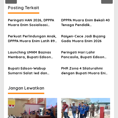
n
Posting Terkait
Peringati HAN 2026, DPPPA
DPPPA Muara Enim Bekali 40
Muara Enim Sosialisasi
Tenaga Pendidik
Cegah Kekerasan Anak
Penanganan Kasus
yang Memerlukan
Kekerasan Perempuan dan
Perkuat Perlindungan Anak,
Raiyen-Cece Jadi Bujang
Perlindungan Khusus
Anak
DPPPA Muara Enim Latih 89
Gadis Muara Enim 2026
Aktivis PATBM
Launching UMKM Baznas
Peringati Hari Lahir
Membara, Bupati Edison
Pancasila, Bupati Edison
Serahkan Bantuan Modal
Ajak Seluruh Elemen
Usaha kepada 200
Perkokoh Persatuan dan
Bupati Edison-Wabup
PHR Zona 4 Silaturahmi
Mustahik
Kawal Pembangunan
Sumarni Salat Ied dan
dengan Bupati Muara Enim
Tinjau Pemotongan Kurban
dan Musi Rawas, Perkuat
di Masjid Agung
Sinergi Dukung Ketahanan
Energi Nasional
Jangan Lewatkan