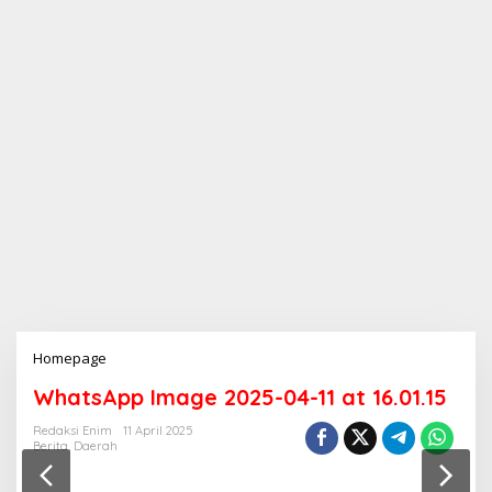
Homepage
L
a
WhatsApp Image 2025-04-11 at 16.01.15
m
p
Redaksi Enim
11 April 2025
i
Berita
,
Daerah
r
a