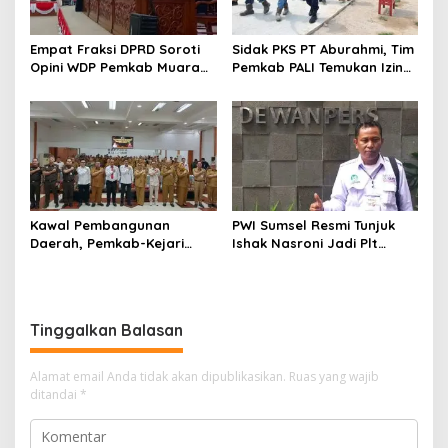
Empat Fraksi DPRD Soroti
Sidak PKS PT Aburahmi, Tim
Opini WDP Pemkab Muara
Pemkab PALI Temukan Izin
Enim, Desak Perbaikan Tata
Operasional Belum Kelar
Kelola Keuangan
Kawal Pembangunan
PWI Sumsel Resmi Tunjuk
Daerah, Pemkab-Kejari
Ishak Nasroni Jadi Plt
Muara Enim Teken MoU
Ketua PWI OKU Selatan
Pendampingan Hukum
Tinggalkan Balasan
Alamat email Anda tidak akan dipublikasikan.
Ruas yang wajib
ditandai
*