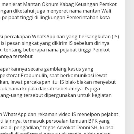
i menjerat Mantan Oknum Kabag Keuangan Pemkot
akangan diketahui juga menyeret nama mantan Wali
pejabat tinggi di lingkungan Pemerintahan kota
 isi percakapan WhatsApp dari yang bersangkutan (IS)
si pesan singkat yang dikirim IS sebelum dirinya
ik, tentang beberapa nama pejabat tinggi Pemkot
nnya tersebut.
emaparkannya secara gamblang kasus yang
spektorat Prabumulih, saat berkomunikasi lewat
kan, lewat percakapan itu, IS blak-blakan menyebut
uk nama kepala daerah sebelumnya. IS juga
ng-uang tersebut dipergunakan untuk kegiatan
an WhatsApp dan rekaman video IS menelpon pejabat
ukti lainnya, termasuk persoalan temuan BPK yang
buka di pengadilan,” tegas Advokat Donni SH, kuasa
embali dikonfirmasi para awak media, akhir pekan