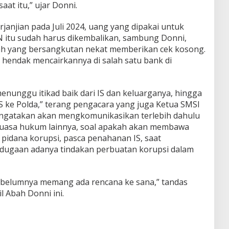
aat itu,” ujar Donni.
anjian pada Juli 2024, uang yang dipakai untuk
N itu sudah harus dikembalikan, sambung Donni,
Malah yang bersangkutan nekat memberikan cek kosong.
or hendak mencairkannya di salah satu bank di
menunggu itikad baik dari IS dan keluarganya, hingga
S ke Polda,” terang pengacara yang juga Ketua SMSI
engatakan akan mengkomunikasikan terlebih dahulu
 kuasa hukum lainnya, soal apakah akan membawa
 pidana korupsi, pasca penahanan IS, saat
 dugaan adanya tindakan perbuatan korupsi dalam
sebelumnya memang ada rencana ke sana,” tandas
 Abah Donni ini.