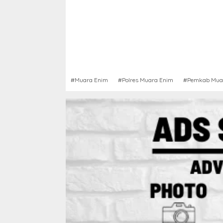
#Muara Enim
#Polres Muara Enim
#Pemkab Mua