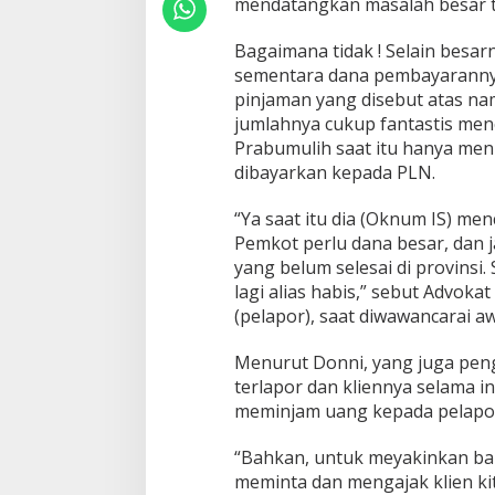
mendatangkan masalah besar ta
a
b
Bagaimana tidak ! Selain besarn
u
m
sementara dana pembayarannya
u
pinjaman yang disebut atas na
l
jumlahnya cukup fantastis men
i
Prabumulih saat itu hanya men
h
dibayarkan kepada PLN.
“Ya saat itu dia (Oknum IS) me
Pemkot perlu dana besar, dan
yang belum selesai di provinsi
lagi alias habis,” sebut Advoka
(pelapor), saat diwawancarai aw
Menurut Donni, yang juga peng
terlapor dan kliennya selama 
meminjam uang kepada pelapo
“Bahkan, untuk meyakinkan bah
meminta dan mengajak klien k