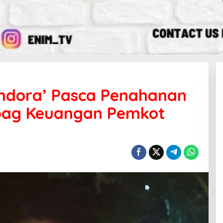
ndora’ Pasca Penahanan
ag Keuangan Pemkot