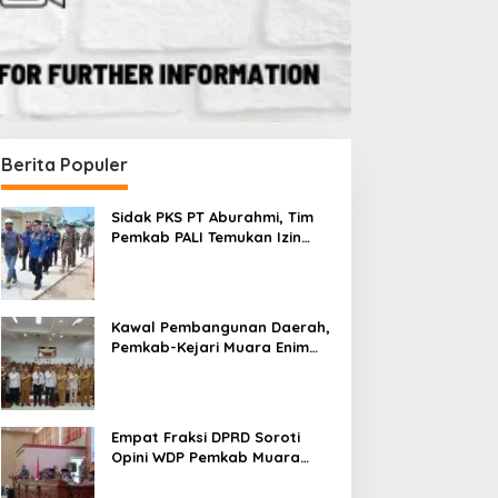
Berita Populer
Sidak PKS PT Aburahmi, Tim
Pemkab PALI Temukan Izin
Operasional Belum Kelar
Kawal Pembangunan Daerah,
Pemkab-Kejari Muara Enim
Teken MoU Pendampingan
Hukum
Empat Fraksi DPRD Soroti
Opini WDP Pemkab Muara
Enim, Desak Perbaikan Tata
Kelola Keuangan