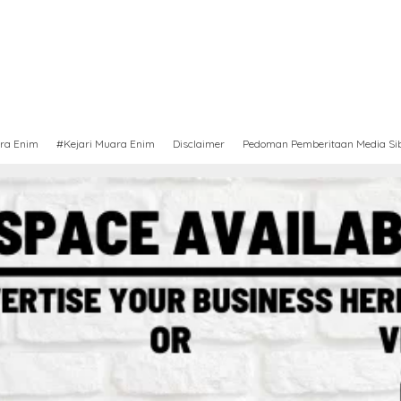
ra Enim
#Kejari Muara Enim
Disclaimer
Pedoman Pemberitaan Media Si