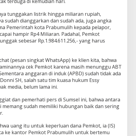
k terduga di kemudian hari.
ya tunggakan listrik hingga miliaran rupiah,
 sudah dianggarkan dan sudah ada, juga angka
ma Pemerintah kota Prabumulih kepada pelapor,
capai hampir Rp4 Miliaran. Padahal, Pemkot
unggak sebesar Rp.1.984.611.256,- yang harus
nchat (pesan singkat WhatsApp) ke klien kita, bahwa
 jaminannya cek Pemkot karena masih menunggu ABT
. Sementara anggaran di induk (APBD) sudah tidak ada
t Donni SH, salah satu tim kuasa hukum Essy
ak media, belum lama ini.
giat dan pemerhati pers di Sumsel ini, bahwa antara
ini memang sudah memiliki hubungan baik dan sering
r.
wa uang itu untuk keperluan dana Pemkot, ia (IS)
ita ke kantor Pemkot Prabumulih untuk bertemu