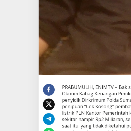
k
n
u
m
K
a
b
a
g
K
e
u
a
n
g
a
PRABUMULIH, ENIMTV – Bak se
n
P
Oknum Kabag Keuangan Pemkot P
e
penyidik Dirkrimum Polda Sums
m
penipuan “Cek Kosong” pemba
k
listrik PLN Kantor Pemerintah 
o
t
sekitar hampir Rp2 Miliaran, 
P
saat itu, yang tidak diketahui 
r