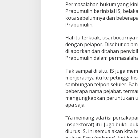
Permasalahan hukum yang kin
Prabumulih berinisial IS, bel
kota sebelumnya dan beberapa 
Prabumulih.
Hal itu terkuak, usai bocornya
dengan pelapor. Disebut dalam i
dilaporkan dan ditahan penyid
Prabumulih dalam permasalaha
Tak sampai di situ, IS juga m
menjeratnya itu ke petinggi In
sambungan telpon seluler. Bah
beberapa nama pejabat, termas
mengungkapkan peruntukan ua
apa saja.
“Ya memang ada (isi percakap
Inspektorat) itu. Juga bukti-b
diurus IS, ini semua akan kita 
hukum Essy (pelapor), ketika k