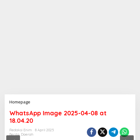
Homepage
L
a
WhatsApp Image 2025-04-08 at
m
p
18.04.20
i
r
Redaksi Enim
8 April 2025
Berita
,
Daerah
a