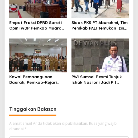
Empat Fraksi DPRD Soroti
Sidak PKS PT Aburahmi, Tim
Opini WDP Pemkab Muara
Pemkab PALI Temukan Izin
Enim, Desak Perbaikan Tata
Operasional Belum Kelar
Kelola Keuangan
Kawal Pembangunan
PWI Sumsel Resmi Tunjuk
Daerah, Pemkab-Kejari
Ishak Nasroni Jadi Plt
Muara Enim Teken MoU
Ketua PWI OKU Selatan
Pendampingan Hukum
Tinggalkan Balasan
Alamat email Anda tidak akan dipublikasikan.
Ruas yang wajib
ditandai
*