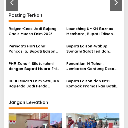
n
Posting Terkait
Raiyen-Cece Jadi Bujang
Launching UMKM Baznas
Gadis Muara Enim 2026
Membara, Bupati Edison
Serahkan Bantuan Modal
Usaha kepada 200
Peringati Hari Lahir
Bupati Edison-Wabup
Mustahik
Pancasila, Bupati Edison
Sumarni Salat Ied dan
Ajak Seluruh Elemen
Tinjau Pemotongan Kurban
Perkokoh Persatuan dan
di Masjid Agung
PHR Zona 4 Silaturahmi
Penantian 14 Tahun,
Kawal Pembangunan
dengan Bupati Muara Enim
Jembatan Gantung Desa
dan Musi Rawas, Perkuat
Siku Diresmikan
Sinergi Dukung Ketahanan
DPRD Muara Enim Setujui 4
Bupati Edison dan Istri
Energi Nasional
Raperda Jadi Perda
Kompak Promosikan Batik
dengan Catatan
Petule di Pesona Wastra
Sumsel 2026
Jangan Lewatkan