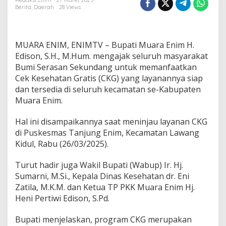
i
Redaksi Enim
27 Maret 2025
Berita
,
Daerah
28 Views
E
d
i
s
MUARA ENIM, ENIMTV – Bupati Muara Enim H.
o
n
Edison, S.H., M.Hum. mengajak seluruh masyarakat
A
Bumi Serasan Sekundang untuk memanfaatkan
j
Cek Kesehatan Gratis (CKG) yang layanannya siap
a
dan tersedia di seluruh kecamatan se-Kabupaten
k
Muara Enim.
M
a
s
Hal ini disampaikannya saat meninjau layanan CKG
y
di Puskesmas Tanjung Enim, Kecamatan Lawang
a
Kidul, Rabu (26/03/2025).
r
a
k
Turut hadir juga Wakil Bupati (Wabup) Ir. Hj.
a
Sumarni, M.Si., Kepala Dinas Kesehatan dr. Eni
t
Zatila, M.K.M. dan Ketua TP PKK Muara Enim Hj.
M
Heni Pertiwi Edison, S.Pd.
a
n
f
Bupati menjelaskan, program CKG merupakan