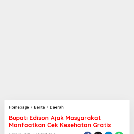
Homepage
/
Berita
/
Daerah
B
u
Bupati Edison Ajak Masyarakat
p
a
Manfaatkan Cek Kesehatan Gratis
t