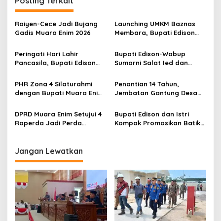
Posting Terkait
a
s
Raiyen-Cece Jadi Bujang
Launching UMKM Baznas
i
Gadis Muara Enim 2026
Membara, Bupati Edison
p
Serahkan Bantuan Modal
Usaha kepada 200
Peringati Hari Lahir
Bupati Edison-Wabup
o
Mustahik
Pancasila, Bupati Edison
Sumarni Salat Ied dan
s
Ajak Seluruh Elemen
Tinjau Pemotongan Kurban
Perkokoh Persatuan dan
di Masjid Agung
PHR Zona 4 Silaturahmi
Penantian 14 Tahun,
Kawal Pembangunan
dengan Bupati Muara Enim
Jembatan Gantung Desa
dan Musi Rawas, Perkuat
Siku Diresmikan
Sinergi Dukung Ketahanan
DPRD Muara Enim Setujui 4
Bupati Edison dan Istri
Energi Nasional
Raperda Jadi Perda
Kompak Promosikan Batik
dengan Catatan
Petule di Pesona Wastra
Sumsel 2026
Jangan Lewatkan