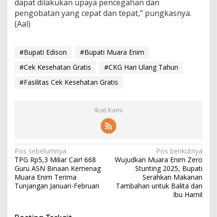
dapat dilakukan upaya pencegahan dan
pengobatan yang cepat dan tepat,” pungkasnya.
(Aal)
#Bupati Edison
#Bupati Muara Enim
#Cek Kesehatan Gratis
#CKG Hari Ulang Tahun
#Fasilitas Cek Kesehatan Gratis
Ikuti Kami
N
Pos sebelumnya
Pos berikutnya
TPG Rp5,3 Miliar Cair! 668
Wujudkan Muara Enim Zero
a
Guru ASN Binaan Kemenag
Stunting 2025, Bupati
v
Muara Enim Terima
Serahkan Makanan
Tunjangan Januari-Februari
Tambahan untuk Balita dan
i
Ibu Hamil
g