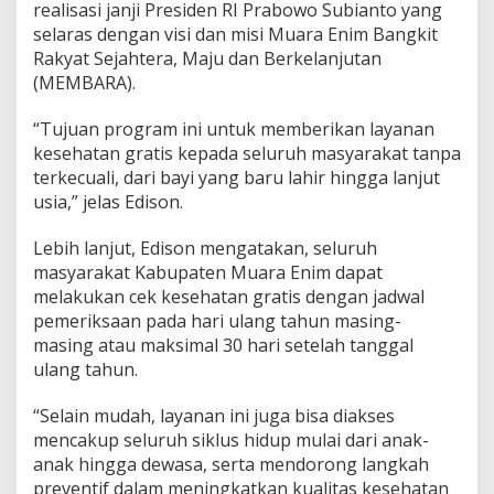
a
realisasi janji Presiden RI Prabowo Subianto yang
a
selaras dengan visi dan misi Muara Enim Bangkit
t
Rakyat Sejahtera, Maju dan Berkelanjutan
k
(MEMBARA).
a
n
C
“Tujuan program ini untuk memberikan layanan
e
kesehatan gratis kepada seluruh masyarakat tanpa
k
terkecuali, dari bayi yang baru lahir hingga lanjut
K
usia,” jelas Edison.
e
s
e
Lebih lanjut, Edison mengatakan, seluruh
h
masyarakat Kabupaten Muara Enim dapat
a
melakukan cek kesehatan gratis dengan jadwal
t
pemeriksaan pada hari ulang tahun masing-
a
n
masing atau maksimal 30 hari setelah tanggal
G
ulang tahun.
r
a
“Selain mudah, layanan ini juga bisa diakses
t
mencakup seluruh siklus hidup mulai dari anak-
i
s
anak hingga dewasa, serta mendorong langkah
preventif dalam meningkatkan kualitas kesehatan