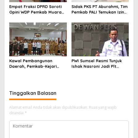
Empat Fraksi DPRD Soroti
Sidak PKS PT Aburahmi, Tim
Opini WDP Pemkab Muara
Pemkab PALI Temukan Izin
Enim, Desak Perbaikan Tata
Operasional Belum Kelar
Kelola Keuangan
Kawal Pembangunan
PWI Sumsel Resmi Tunjuk
Daerah, Pemkab-Kejari
Ishak Nasroni Jadi Plt
Muara Enim Teken MoU
Ketua PWI OKU Selatan
Pendampingan Hukum
Tinggalkan Balasan
Alamat email Anda tidak akan dipublikasikan.
Ruas yang wajib
ditandai
*