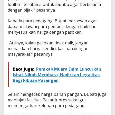
I
Idulfitri, terutama untuk ibu-ibu agar berbelanja
d
dengan bijak,” pesannya.
u
l
f
Kepada para pedagang, Bupati berpesan agar
i
dapat melayani para pembeli dengan baik dan
t
menyesuaikan harga dengan pasokan.
r
i
“Artinya, kalau pasokan tidak naik, jangan
menaikkan harga sendiri, kasihan dengan
masyarakat,” pesannya.
Baca juga:
Pemkab Muara Enim Luncurkan
Isbat Nikah Membara, Hadirkan Legalitas
Bagi Ribuan Pasangan
Selain mengecek harga bahan pangan, Bupati juga
meninjau fasilitas Pasar Inpres sekaligus
mendengarkan keluhan para pedagang.