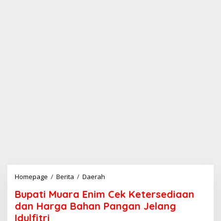
Homepage
/
Berita
/
Daerah
B
u
Bupati Muara Enim Cek Ketersediaan
p
a
dan Harga Bahan Pangan Jelang
t
Idulfitri