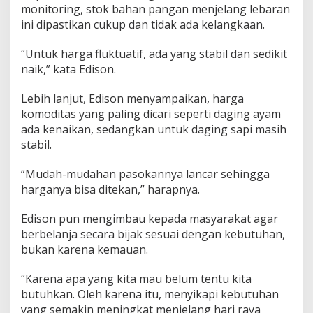
d
monitoring, stok bahan pangan menjelang lebaran
a
ini dipastikan cukup dan tidak ada kelangkaan.
n
H
a
“Untuk harga fluktuatif, ada yang stabil dan sedikit
r
naik,” kata Edison.
g
a
Lebih lanjut, Edison menyampaikan, harga
B
komoditas yang paling dicari seperti daging ayam
a
h
ada kenaikan, sedangkan untuk daging sapi masih
a
stabil.
n
P
“Mudah-mudahan pasokannya lancar sehingga
a
harganya bisa ditekan,” harapnya.
n
g
a
Edison pun mengimbau kepada masyarakat agar
n
berbelanja secara bijak sesuai dengan kebutuhan,
J
bukan karena kemauan.
e
l
“Karena apa yang kita mau belum tentu kita
a
n
butuhkan. Oleh karena itu, menyikapi kebutuhan
g
yang semakin meningkat menjelang hari raya