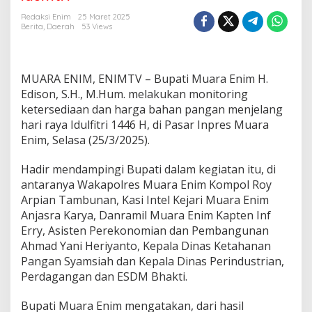
i
M
Redaksi Enim
25 Maret 2025
u
Berita
,
Daerah
53 Views
a
r
a
E
MUARA ENIM, ENIMTV – Bupati Muara Enim H.
n
Edison, S.H., M.Hum. melakukan monitoring
i
ketersediaan dan harga bahan pangan menjelang
m
hari raya Idulfitri 1446 H, di Pasar Inpres Muara
C
e
Enim, Selasa (25/3/2025).
k
K
Hadir mendampingi Bupati dalam kegiatan itu, di
e
antaranya Wakapolres Muara Enim Kompol Roy
t
Arpian Tambunan, Kasi Intel Kejari Muara Enim
e
r
Anjasra Karya, Danramil Muara Enim Kapten Inf
s
Erry, Asisten Perekonomian dan Pembangunan
e
Ahmad Yani Heriyanto, Kepala Dinas Ketahanan
d
Pangan Syamsiah dan Kepala Dinas Perindustrian,
i
Perdagangan dan ESDM Bhakti.
a
a
n
Bupati Muara Enim mengatakan, dari hasil