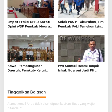
Empat Fraksi DPRD Soroti
Sidak PKS PT Aburahmi, Tim
Opini WDP Pemkab Muara
Pemkab PALI Temukan Izin
Enim, Desak Perbaikan Tata
Operasional Belum Kelar
Kelola Keuangan
Kawal Pembangunan
PWI Sumsel Resmi Tunjuk
Daerah, Pemkab-Kejari
Ishak Nasroni Jadi Plt
Muara Enim Teken MoU
Ketua PWI OKU Selatan
Pendampingan Hukum
Tinggalkan Balasan
Alamat email Anda tidak akan dipublikasikan.
Ruas yang wajib
ditandai
*