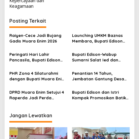
Kepercayaan dan
i
Keagamaan
g
Posting Terkait
a
s
Raiyen-Cece Jadi Bujang
Launching UMKM Baznas
i
Gadis Muara Enim 2026
Membara, Bupati Edison
p
Serahkan Bantuan Modal
Usaha kepada 200
Peringati Hari Lahir
Bupati Edison-Wabup
o
Mustahik
Pancasila, Bupati Edison
Sumarni Salat Ied dan
s
Ajak Seluruh Elemen
Tinjau Pemotongan Kurban
Perkokoh Persatuan dan
di Masjid Agung
PHR Zona 4 Silaturahmi
Penantian 14 Tahun,
Kawal Pembangunan
dengan Bupati Muara Enim
Jembatan Gantung Desa
dan Musi Rawas, Perkuat
Siku Diresmikan
Sinergi Dukung Ketahanan
DPRD Muara Enim Setujui 4
Bupati Edison dan Istri
Energi Nasional
Raperda Jadi Perda
Kompak Promosikan Batik
dengan Catatan
Petule di Pesona Wastra
Sumsel 2026
Jangan Lewatkan