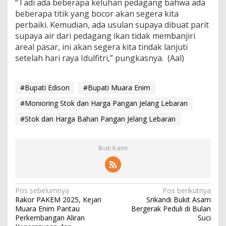
“Tadi ada beberapa keluhan pedagang bahwa ada
beberapa titik yang bocor akan segera kita
perbaiki. Kemudian, ada usulan supaya dibuat parit
supaya air dari pedagang ikan tidak membanjiri
areal pasar, ini akan segera kita tindak lanjuti
setelah hari raya Idulfitri,” pungkasnya. (Aal)
#Bupati Edison
#Bupati Muara Enim
#Monioring Stok dan Harga Pangan Jelang Lebaran
#Stok dan Harga Bahan Pangan Jelang Lebaran
Ikuti Kami
N
Pos sebelumnya
Pos berikutnya
Rakor PAKEM 2025, Kejari
Srikandi Bukit Asam
a
Muara Enim Pantau
Bergerak Peduli di Bulan
v
Perkembangan Aliran
Suci