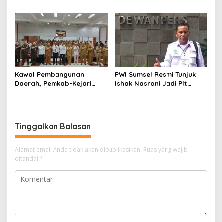
Enim, Desak Perbaikan Tata
Operasional Belum Kelar
Kelola Keuangan
Kawal Pembangunan
PWI Sumsel Resmi Tunjuk
Daerah, Pemkab-Kejari
Ishak Nasroni Jadi Plt
Muara Enim Teken MoU
Ketua PWI OKU Selatan
Pendampingan Hukum
Tinggalkan Balasan
Alamat email Anda tidak akan dipublikasikan.
Ruas yang wajib
ditandai
*