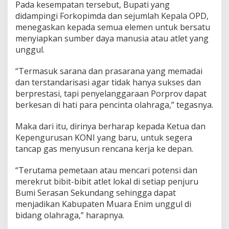
u
Pada kesempatan tersebut, Bupati yang
a
didampingi Forkopimda dan sejumlah Kepala OPD,
n
menegaskan kepada semua elemen untuk bersatu
R
menyiapkan sumber daya manusia atau atlet yang
u
m
unggul.
a
h
“Termasuk sarana dan prasarana yang memadai
P
dan terstandarisasi agar tidak hanya sukses dan
o
berprestasi, tapi penyelanggaraan Porprov dapat
r
p
berkesan di hati para pencinta olahraga,” tegasnya.
r
o
Maka dari itu, dirinya berharap kepada Ketua dan
v
Kepengurusan KONI yang baru, untuk segera
T
tancap gas menyusun rencana kerja ke depan.
a
h
u
“Terutama pemetaan atau mencari potensi dan
n
merekrut bibit-bibit atlet lokal di setiap penjuru
2
Bumi Serasan Sekundang sehingga dapat
0
menjadikan Kabupaten Muara Enim unggul di
2
7
bidang olahraga,” harapnya.