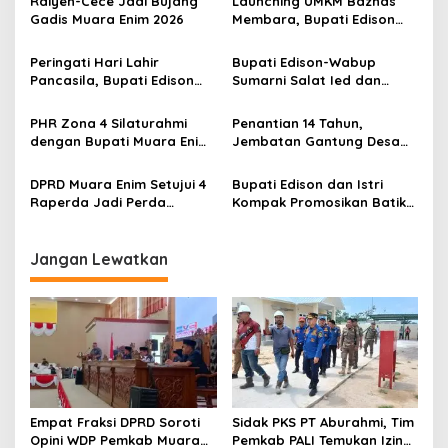
s
Raiyen-Cece Jadi Bujang
Launching UMKM Baznas
Gadis Muara Enim 2026
Membara, Bupati Edison
i
Serahkan Bantuan Modal
p
Usaha kepada 200
Peringati Hari Lahir
Bupati Edison-Wabup
Mustahik
Pancasila, Bupati Edison
Sumarni Salat Ied dan
o
Ajak Seluruh Elemen
Tinjau Pemotongan Kurban
s
Perkokoh Persatuan dan
di Masjid Agung
PHR Zona 4 Silaturahmi
Penantian 14 Tahun,
Kawal Pembangunan
dengan Bupati Muara Enim
Jembatan Gantung Desa
dan Musi Rawas, Perkuat
Siku Diresmikan
Sinergi Dukung Ketahanan
DPRD Muara Enim Setujui 4
Bupati Edison dan Istri
Energi Nasional
Raperda Jadi Perda
Kompak Promosikan Batik
dengan Catatan
Petule di Pesona Wastra
Sumsel 2026
Jangan Lewatkan
Empat Fraksi DPRD Soroti
Sidak PKS PT Aburahmi, Tim
Opini WDP Pemkab Muara
Pemkab PALI Temukan Izin