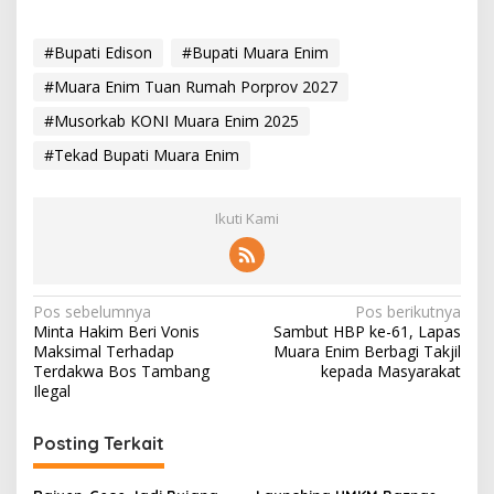
#Bupati Edison
#Bupati Muara Enim
#Muara Enim Tuan Rumah Porprov 2027
#Musorkab KONI Muara Enim 2025
#Tekad Bupati Muara Enim
Ikuti Kami
N
Pos sebelumnya
Pos berikutnya
Minta Hakim Beri Vonis
Sambut HBP ke-61, Lapas
a
Maksimal Terhadap
Muara Enim Berbagi Takjil
v
Terdakwa Bos Tambang
kepada Masyarakat
Ilegal
i
g
Posting Terkait
a