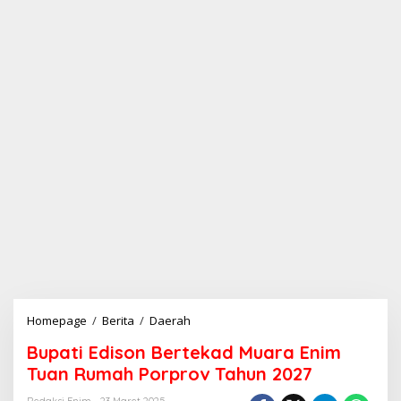
Homepage
/
Berita
/
Daerah
B
u
Bupati Edison Bertekad Muara Enim
p
a
Tuan Rumah Porprov Tahun 2027
t