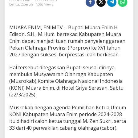
i
Redaksi Enim
23 Maret 2025
Berita
,
Daerah
1,068 Views
E
d
i
s
MUARA ENIM, ENIMTV – Bupati Muara Enim H.
o
n
Edison, S.H., M.Hum. bertekad Kabupaten Muara
B
Enim dapat menjadi tuan rumah penyelenggaraan
e
Pekan Olahraga Provinsi (Porprov) ke XVI tahun
r
2027 dengan sukses, berprestasi dan berkesan.
t
e
k
Hal tersebut ditegaskan Bupati seusai dirinya
a
membuka Musyawarah Olahraga Kabupaten
d
(Musrokab) Komite Olahraga Nasional Indonesia
M
(KONI) Muara Enim, di Hotel Griya Serasan, Sabtu
u
(22/3/2025).
a
r
a
Musrokab dengan agenda Pemilihan Ketua Umum
E
KONI Kabupaten Muara Enim periode 2024-2028
n
itu dihadiri calon ketua tunggal M. Zen Sukri, serta
i
33 dari 40 perwakilan cabang olahraga (cabor).
m
T