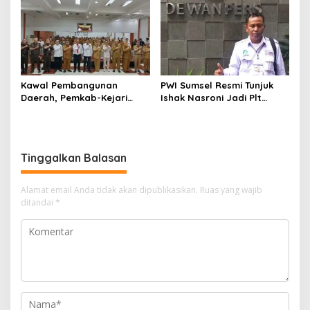
Kelola Keuangan
Kawal Pembangunan
PWI Sumsel Resmi Tunjuk
Daerah, Pemkab-Kejari
Ishak Nasroni Jadi Plt
Muara Enim Teken MoU
Ketua PWI OKU Selatan
Pendampingan Hukum
Tinggalkan Balasan
Alamat email Anda tidak akan dipublikasikan.
Ruas yang wajib
ditandai
*