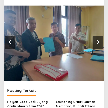
r
a
n
Posting Terkait
Raiyen-Cece Jadi Bujang
Launching UMKM Baznas
Gadis Muara Enim 2026
Membara, Bupati Edison