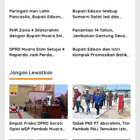
Serahkan Bantuan Modal
Usaha kepada 200
Peringati Hari Lahir
Bupati Edison-Wabup
Mustahik
Pancasila, Bupati Edison
Sumarni Salat Ied dan
Ajak Seluruh Elemen
Tinjau Pemotongan Kurban
Perkokoh Persatuan dan
di Masjid Agung
PHR Zona 4 Silaturahmi
Penantian 14 Tahun,
Kawal Pembangunan
dengan Bupati Muara Enim
Jembatan Gantung Desa
dan Musi Rawas, Perkuat
Siku Diresmikan
Sinergi Dukung Ketahanan
DPRD Muara Enim Setujui 4
Bupati Edison dan Istri
Energi Nasional
Raperda Jadi Perda
Kompak Promosikan Batik
dengan Catatan
Petule di Pesona Wastra
Sumsel 2026
Jangan Lewatkan
Empat Fraksi DPRD Soroti
Sidak PKS PT Aburahmi, Tim
Opini WDP Pemkab Muara
Pemkab PALI Temukan Izin
Enim, Desak Perbaikan Tata
Operasional Belum Kelar