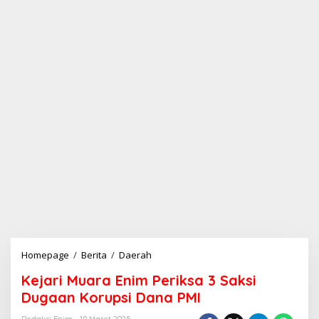
Homepage
/
Berita
/
Daerah
K
e
Kejari Muara Enim Periksa 3 Saksi
j
a
Dugaan Korupsi Dana PMI
r