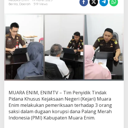
i
Redaksi Enim
19 Maret 2025
Berita
,
Daerah
519 Views
M
u
a
r
a
E
n
i
m
P
e
r
i
k
s
a
3
MUARA ENIM, ENIMTV – Tim Penyidik Tindak
S
a
Pidana Khusus Kejaksaan Negeri (Kejari) Muara
k
Enim melakukan pemeriksaan terhadap 3 orang
s
saksi dalam dugaan korupsi dana Palang Merah
i
Indonesia (PMI) Kabupaten Muara Enim.
D
u