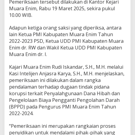
g
Pemeriksaan tersebut dilakukan di Kantor Kejari
a
Muara Enim, Rabu 19 Maret 2025, sekira pukul
a
10.00 WIB.
n
K
Adapun ketiga orang saksi yang diperiksa, antara
o
r
lain Ketua PMI Kabupaten Muara Enim Tahun
u
2022-2023 PSD, Ketua UDD PMI Kabupaten Muara
p
Enim dr. RW dan Wakil Ketua UDD PMI Kabupaten
s
Muara Enim dr. I.
i
D
a
Kajari Muara Enim Rudi Iskandar, S.H., M.H. melalui
n
Kasi Intelijen Anjasra Karya, S.H., M.H. menjelaskan,
a
pemeriksaan ini dilakukan dalam rangka
P
pendalaman terhadap dugaan tindak pidana
M
I
korupsi terkait Penyalahgunaan Dana Hibah dan
Pengelolaan Biaya Pengganti Pengolahan Darah
(BPPD) pada Pengurus PMI Muara Enim Tahun
2022-2024.
“Pemeriksaan ini merupakan rangkaian proses
penyidikan untuk mendalami pihak-pihak yang