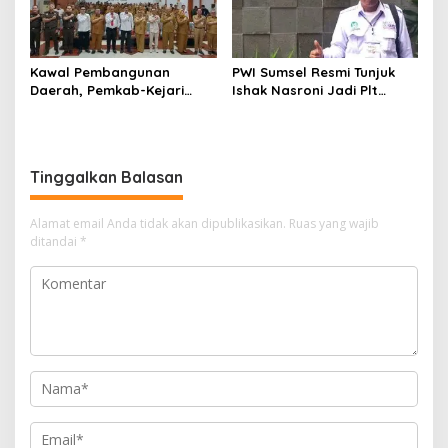
Kawal Pembangunan
PWI Sumsel Resmi Tunjuk
Daerah, Pemkab-Kejari
Ishak Nasroni Jadi Plt
Muara Enim Teken MoU
Ketua PWI OKU Selatan
Pendampingan Hukum
Tinggalkan Balasan
Alamat email Anda tidak akan dipublikasikan.
Ruas yang wajib
ditandai
*