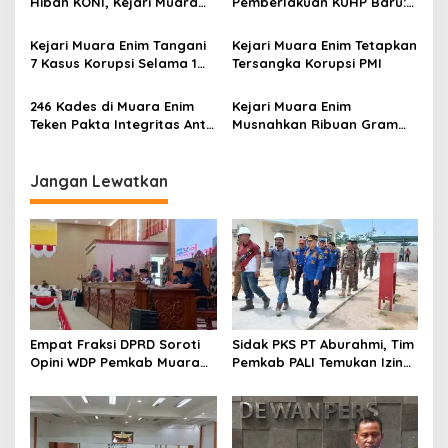
Hibah KONI, Kejari Muara
Pemberlakuan KUHP Baru:
o
Enim Terima Penitipan
Koordinasi dan Penyamaan
s
Pengganti Kerugian Negara
Persepsi
Kejari Muara Enim Tangani
Kejari Muara Enim Tetapkan
Rp124 Juta
7 Kasus Korupsi Selama 1
Tersangka Korupsi PMI
Tahun
246 Kades di Muara Enim
Kejari Muara Enim
Teken Pakta Integritas Anti
Musnahkan Ribuan Gram
Korupsi
Narkotika, Selamatkan 15
Ribu Jiwa Generasi Muda
Jangan Lewatkan
Empat Fraksi DPRD Soroti
Sidak PKS PT Aburahmi, Tim
Opini WDP Pemkab Muara
Pemkab PALI Temukan Izin
Enim, Desak Perbaikan Tata
Operasional Belum Kelar
Kelola Keuangan