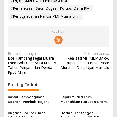
#Kejari Muara Enim Periksa Saksi
#Pemeriksaan Saksi Dugaan Korupsi Dana PMI
#Penggeledahan Kantor PMI Muara Enim
Ikuti Kami
N
Pos sebelumnya
Pos berikutnya
Bos Tambang Ilegal Muara
Realisasi Visi MEMBARA,
a
Enim Bobi Candra Dituntut 5
Bupati Edison Buka Pasar
v
Tahun Penjara dan Denda
Murah di Desa Ujan Mas Ulu
Rp50 Miliar
i
g
Posting Terkait
a
s
Kawal Pembangunan
Kejari Muara Enim
Daerah, Pemkab-Kejari
Musnahkan Ratusan Gram
i
Muara Enim Teken MoU
BB Narkotika
p
Pendampingan Hukum
Dugaan Korupsi Dana
Hadapi Tantangan