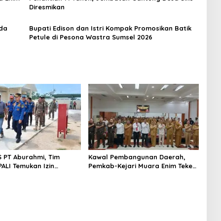
Diresmikan
rda
Bupati Edison dan Istri Kompak Promosikan Batik
Petule di Pesona Wastra Sumsel 2026
S PT Aburahmi, Tim
Kawal Pembangunan Daerah,
ALI Temukan Izin
Pemkab-Kejari Muara Enim Teken
nal Belum Kelar
MoU Pendampingan Hukum