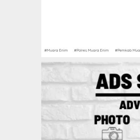
#Muara Enim
#Polres Muara Enim
#Pemkab Mua