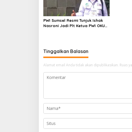
PWI Sumsel Resmi Tunjuk Ishak
Nasroni Jadi Plt Ketua PWI OKU
Selatan
Tinggalkan Balasan
Alamat email Anda tidak akan dipublikasikan.
Ruas ya