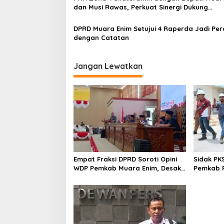
dan Musi Rawas, Perkuat Sinergi Dukung
Ketahanan Energi Nasional
DPRD Muara Enim Setujui 4 Raperda Jadi Pe
dengan Catatan
Jangan Lewatkan
Empat Fraksi DPRD Soroti Opini
Sidak PK
WDP Pemkab Muara Enim, Desak
Pemkab P
Perbaikan Tata Kelola Keuangan
Operasio