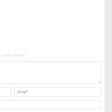
ng wajib ditandai
*