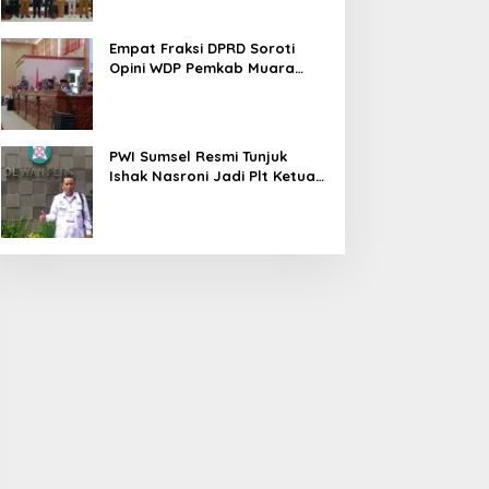
Empat Fraksi DPRD Soroti
Opini WDP Pemkab Muara
Enim, Desak Perbaikan Tata
Kelola Keuangan
PWI Sumsel Resmi Tunjuk
Ishak Nasroni Jadi Plt Ketua
PWI OKU Selatan