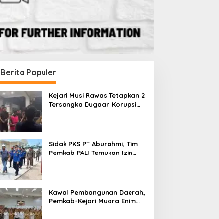
Berita Populer
Kejari Musi Rawas Tetapkan 2
Tersangka Dugaan Korupsi
Dana PSR, Selamatkan Uang
Negara Rp1,26 Miliar
Sidak PKS PT Aburahmi, Tim
Pemkab PALI Temukan Izin
Operasional Belum Kelar
Kawal Pembangunan Daerah,
Pemkab-Kejari Muara Enim
Teken MoU Pendampingan
Hukum