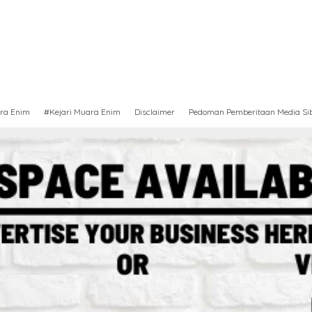
ra Enim
#Kejari Muara Enim
Disclaimer
Pedoman Pemberitaan Media Si