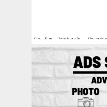
#Muara Enim
#Polres Muara Enim
#Pemkab Mua