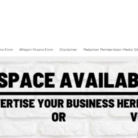
ra Enim
#Kejari Muara Enim
Disclaimer
Pedoman Pemberitaan Media Si