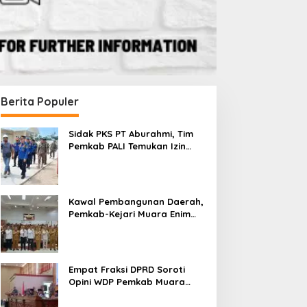
Berita Populer
Sidak PKS PT Aburahmi, Tim
Pemkab PALI Temukan Izin
Operasional Belum Kelar
Kawal Pembangunan Daerah,
Pemkab-Kejari Muara Enim
Teken MoU Pendampingan
Hukum
Empat Fraksi DPRD Soroti
Opini WDP Pemkab Muara
Enim, Desak Perbaikan Tata
Kelola Keuangan