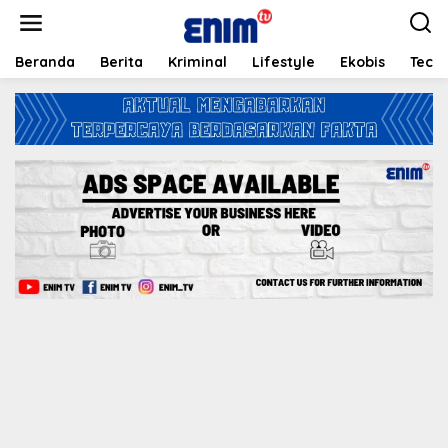
L
e
w
a
Beranda
Berita
Kriminal
Lifestyle
Ekobis
Tech
t
i
k
e
k
o
n
t
e
n