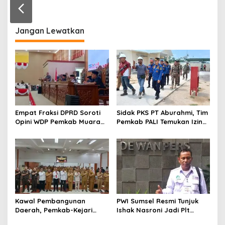
r
a
n
Jangan Lewatkan
Empat Fraksi DPRD Soroti
Sidak PKS PT Aburahmi, Tim
Opini WDP Pemkab Muara
Pemkab PALI Temukan Izin
Enim, Desak Perbaikan Tata
Operasional Belum Kelar
Kelola Keuangan
Kawal Pembangunan
PWI Sumsel Resmi Tunjuk
Daerah, Pemkab-Kejari
Ishak Nasroni Jadi Plt
Muara Enim Teken MoU
Ketua PWI OKU Selatan