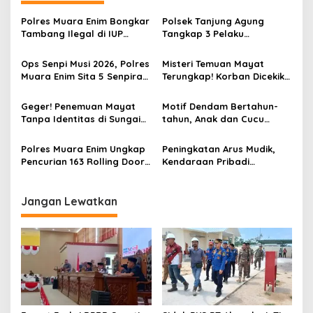
a
Polres Muara Enim Bongkar
Polsek Tanjung Agung
s
Tambang Ilegal di IUP
Tangkap 3 Pelaku
PTBA, Negara Rugi Rp95,9
Pemalakan Sopir Truk Viral,
i
Miliar
Satu Masih DPO
Ops Senpi Musi 2026, Polres
Misteri Temuan Mayat
p
Muara Enim Sita 5 Senpira
Terungkap! Korban Dicekik
dan 71 Amunisi dari 3
Mantan Pacar Hingga
o
Tersangka
Tewas, Jasad Dibakar dan
Geger! Penemuan Mayat
Motif Dendam Bertahun-
s
Dibuang ke Sungai Enim
Tanpa Identitas di Sungai
tahun, Anak dan Cucu
Enim Desa Karang Raja
Bunuh Nenek
Polres Muara Enim Ungkap
Peningkatan Arus Mudik,
Pencurian 163 Rolling Door
Kendaraan Pribadi
dan 24 Pintu Toilet, 2 Pelaku
Dominasi Lalin Dalam Kota
DPO
Muara Enim
Jangan Lewatkan