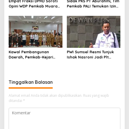
Empat Fraksi DPRD Soroti
Sidak PKS PT Aburahmi, Tim
Opini WDP Pemkab Muara
Pemkab PALI Temukan Izin
Enim, Desak Perbaikan Tata
Operasional Belum Kelar
Kelola Keuangan
Kawal Pembangunan
PWI Sumsel Resmi Tunjuk
Daerah, Pemkab-Kejari
Ishak Nasroni Jadi Plt
Muara Enim Teken MoU
Ketua PWI OKU Selatan
Pendampingan Hukum
Tinggalkan Balasan
Alamat email Anda tidak akan dipublikasikan.
Ruas yang wajib
ditandai
*