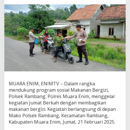
r
k
a
h
,
P
o
l
s
e
k
R
a
m
b
a
MUARA ENIM, ENIMTV – Dalam rangka
n
mendukung program sosial Makanan Bergizi,
g
B
Polsek Rambang, Polres Muara Enim, menggelar
a
kegiatan Jumat Berkah dengan membagikan
g
makanan bergizi. Kegiatan berlangsung di depan
i
Mako Polsek Rambang, Kecamatan Rambang,
k
a
Kabupaten Muara Enim, Jumat, 21 Februari 2025.
n