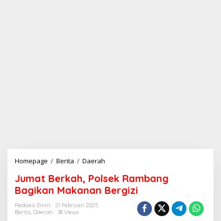
Homepage
/
Berita
/
Daerah
J
u
Jumat Berkah, Polsek Rambang
m
a
Bagikan Makanan Bergizi
t
B
Redaksi Enim
21 Februari 2025
Berita
,
Daerah
38 Views
e