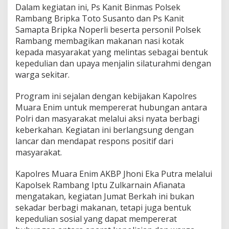
M
Dalam kegiatan ini, Ps Kanit Binmas Polsek
a
Rambang Bripka Toto Susanto dan Ps Kanit
k
Samapta Bripka Noperli beserta personil Polsek
a
n
Rambang membagikan makanan nasi kotak
a
kepada masyarakat yang melintas sebagai bentuk
n
kepedulian dan upaya menjalin silaturahmi dengan
B
warga sekitar.
e
r
g
Program ini sejalan dengan kebijakan Kapolres
i
Muara Enim untuk mempererat hubungan antara
z
Polri dan masyarakat melalui aksi nyata berbagi
i
keberkahan. Kegiatan ini berlangsung dengan
lancar dan mendapat respons positif dari
masyarakat.
Kapolres Muara Enim AKBP Jhoni Eka Putra melalui
Kapolsek Rambang Iptu Zulkarnain Afianata
mengatakan, kegiatan Jumat Berkah ini bukan
sekadar berbagi makanan, tetapi juga bentuk
kepedulian sosial yang dapat mempererat