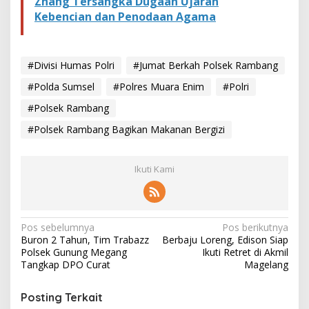
Zhang Tersangka Dugaan Ujaran
Kebencian dan Penodaan Agama
#Divisi Humas Polri
#Jumat Berkah Polsek Rambang
#Polda Sumsel
#Polres Muara Enim
#Polri
#Polsek Rambang
#Polsek Rambang Bagikan Makanan Bergizi
Ikuti Kami
N
Pos sebelumnya
Pos berikutnya
Buron 2 Tahun, Tim Trabazz
Berbaju Loreng, Edison Siap
a
Polsek Gunung Megang
Ikuti Retret di Akmil
v
Tangkap DPO Curat
Magelang
i
Posting Terkait
g