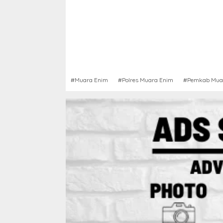
#Muara Enim
#Polres Muara Enim
#Pemkab Mua