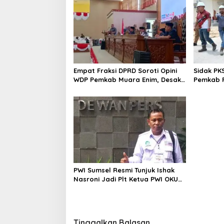
Empat Fraksi DPRD Soroti Opini
Sidak PK
WDP Pemkab Muara Enim, Desak
Pemkab P
Perbaikan Tata Kelola Keuangan
Operasio
PWI Sumsel Resmi Tunjuk Ishak
Nasroni Jadi Plt Ketua PWI OKU
Selatan
Tinggalkan Balasan