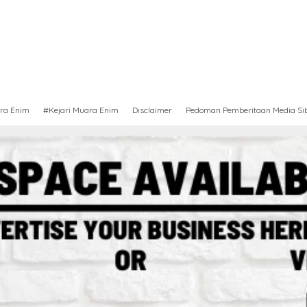
ra Enim
#Kejari Muara Enim
Disclaimer
Pedoman Pemberitaan Media Si