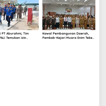
S PT Aburahmi, Tim
Kawal Pembangunan Daerah,
ALI Temukan Izin
Pemkab-Kejari Muara Enim Teken
nal Belum Kelar
MoU Pendampingan Hukum