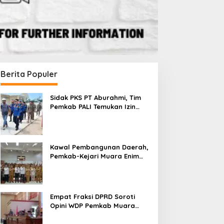
Berita Populer
Sidak PKS PT Aburahmi, Tim
Pemkab PALI Temukan Izin
Operasional Belum Kelar
Kawal Pembangunan Daerah,
Pemkab-Kejari Muara Enim
Teken MoU Pendampingan
Hukum
Empat Fraksi DPRD Soroti
Opini WDP Pemkab Muara
Enim, Desak Perbaikan Tata
Kelola Keuangan