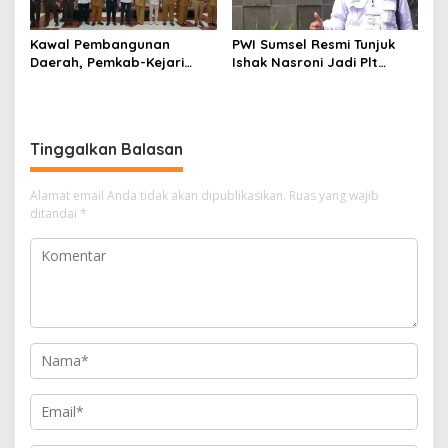
Kawal Pembangunan
PWI Sumsel Resmi Tunjuk
Daerah, Pemkab-Kejari
Ishak Nasroni Jadi Plt
Muara Enim Teken MoU
Ketua PWI OKU Selatan
Pendampingan Hukum
Tinggalkan Balasan
Alamat email Anda tidak akan dipublikasikan.
Ruas yang wajib
ditandai
*