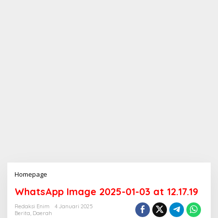
Homepage
L
a
WhatsApp Image 2025-01-03 at 12.17.19
m
p
Redaksi Enim
4 Januari 2025
i
Berita
,
Daerah