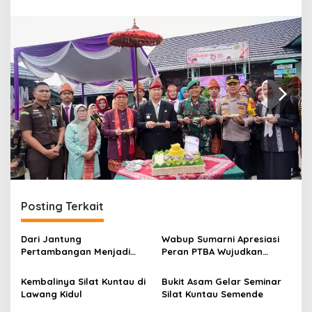
r
a
n
Posting Terkait
Dari Jantung
Wabup Sumarni Apresiasi
Pertambangan Menjadi
Peran PTBA Wujudkan
Destinasi Wisata Impian
Tanjung Enim Kota Wisata
Kembalinya Silat Kuntau di
Bukit Asam Gelar Seminar
Lawang Kidul
Silat Kuntau Semende