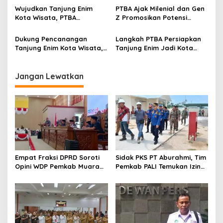
Wujudkan Tanjung Enim
PTBA Ajak Milenial dan Gen
Kota Wisata, PTBA
Z Promosikan Potensi
Kembangkan Seni
WIsata di Tanjung Enim
Multikultural Pencak Silat
Dukung Pencanangan
Langkah PTBA Persiapkan
Tanjung Enim Kota Wisata,
Tanjung Enim Jadi Kota
PTBA Adakan Workshop &
Wisata
Hunting Photography Tugu
Kujur
Jangan Lewatkan
Empat Fraksi DPRD Soroti
Sidak PKS PT Aburahmi, Tim
Opini WDP Pemkab Muara
Pemkab PALI Temukan Izin
Enim, Desak Perbaikan Tata
Operasional Belum Kelar
Kelola Keuangan