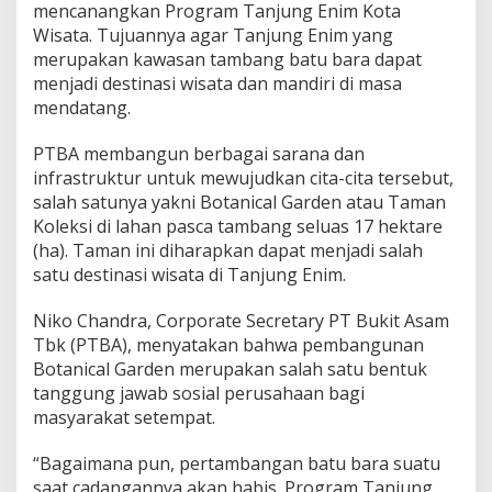
o
mencanangkan Program Tanjung Enim Kota
t
Wisata. Tujuannya agar Tanjung Enim yang
a
merupakan kawasan tambang batu bara dapat
n
menjadi destinasi wisata dan mandiri di masa
i
c
mendatang.
a
l
PTBA membangun berbagai sarana dan
G
infrastruktur untuk mewujudkan cita-cita tersebut,
a
salah satunya yakni Botanical Garden atau Taman
r
d
Koleksi di lahan pasca tambang seluas 17 hektare
e
(ha). Taman ini diharapkan dapat menjadi salah
n
satu destinasi wisata di Tanjung Enim.
d
i
Niko Chandra, Corporate Secretary PT Bukit Asam
L
a
Tbk (PTBA), menyatakan bahwa pembangunan
h
Botanical Garden merupakan salah satu bentuk
a
tanggung jawab sosial perusahaan bagi
n
masyarakat setempat.
B
e
k
“Bagaimana pun, pertambangan batu bara suatu
a
saat cadangannya akan habis. Program Tanjung