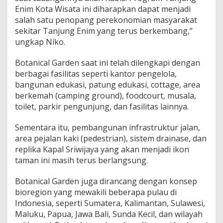
s
Enim Kota Wisata ini diharapkan dapat menjadi
T
salah satu penopang perekonomian masyarakat
a
m
sekitar Tanjung Enim yang terus berkembang,”
b
ungkap Niko.
a
n
Botanical Garden saat ini telah dilengkapi dengan
g
berbagai fasilitas seperti kantor pengelola,
bangunan edukasi, patung edukasi, cottage, area
berkemah (camping ground), foodcourt, musala,
toilet, parkir pengunjung, dan fasilitas lainnya.
Sementara itu, pembangunan infrastruktur jalan,
area pejalan kaki (pedestrian), sistem drainase, dan
replika Kapal Sriwijaya yang akan menjadi ikon
taman ini masih terus berlangsung.
Botanical Garden juga dirancang dengan konsep
bioregion yang mewakili beberapa pulau di
Indonesia, seperti Sumatera, Kalimantan, Sulawesi,
Maluku, Papua, Jawa Bali, Sunda Kecil, dan wilayah