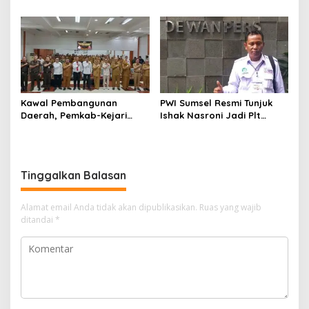
Enim, Desak Perbaikan Tata
Operasional Belum Kelar
Kelola Keuangan
Kawal Pembangunan
PWI Sumsel Resmi Tunjuk
Daerah, Pemkab-Kejari
Ishak Nasroni Jadi Plt
Muara Enim Teken MoU
Ketua PWI OKU Selatan
Pendampingan Hukum
Tinggalkan Balasan
Alamat email Anda tidak akan dipublikasikan.
Ruas yang wajib
ditandai
*