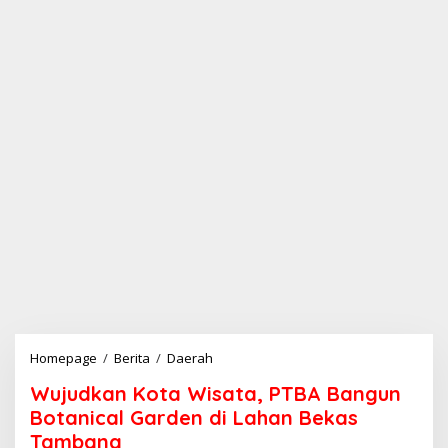
Homepage
/
Berita
/
Daerah
W
u
Wujudkan Kota Wisata, PTBA Bangun
j
u
Botanical Garden di Lahan Bekas
d
Tambang