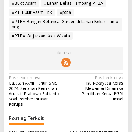
#Bukit Asam
#Lahan Bekas Tambang PTBA
#PT. Bukit Asam Tbk
#ptba
#PTBA Bangun Botanical Garden di Lahan Bekas Tamb
ang
#PTBA Wujudkan Kota Wisata
Ikuti Kami
N
Pos sebelumnya
Pos berikutnya
Catatan Akhir Tahun SMSI
Isu Rekayasa Keras
a
2024: Serpihan Pemikiran
Mewarnai Dinamika
v
Atraktif Prabowo Subianto
Pemilihan Ketua PGRI
Soal Pemberantasan
Sumsel
i
Korupsi
g
Posting Terkait
a
s
Perkuat Ketahanan
PTBA Tegaskan Komitmen