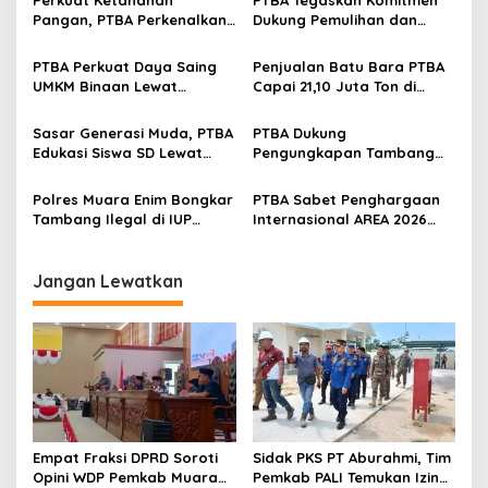
i
Pangan, PTBA Perkenalkan
Dukung Pemulihan dan
p
Kalium Humat ‘BA Grow’ di
Kelestarian Ekosistem
Inagritech 2026
Sungai
PTBA Perkuat Daya Saing
Penjualan Batu Bara PTBA
o
UMKM Binaan Lewat
Capai 21,10 Juta Ton di
s
Partisipasi di INACRAFT
Semester I 2026
Festival 2026
Sasar Generasi Muda, PTBA
PTBA Dukung
Edukasi Siswa SD Lewat
Pengungkapan Tambang
Green School
Batubara Ilegal di Wilayah
IUP Perseroan
Polres Muara Enim Bongkar
PTBA Sabet Penghargaan
Tambang Ilegal di IUP
Internasional AREA 2026
PTBA, Negara Rugi Rp95,9
Lewat Program Desa
Miliar
Impian
Jangan Lewatkan
Empat Fraksi DPRD Soroti
Sidak PKS PT Aburahmi, Tim
Opini WDP Pemkab Muara
Pemkab PALI Temukan Izin