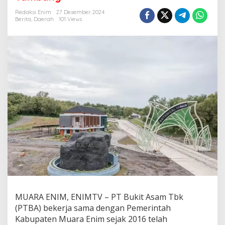
k
a
Redaksi Enim
27 Desember 2024
n
Berita
,
Daerah
101 Views
K
o
t
a
W
i
s
a
t
a
,
P
T
B
A
B
a
n
g
MUARA ENIM, ENIMTV – PT Bukit Asam Tbk
u
(PTBA) bekerja sama dengan Pemerintah
n
B
Kabupaten Muara Enim sejak 2016 telah