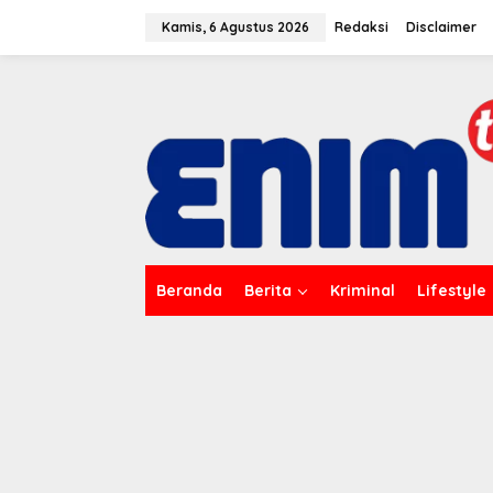
L
e
Kamis, 6 Agustus 2026
Redaksi
Disclaimer
w
a
t
i
k
e
k
o
n
t
e
n
Beranda
Berita
Kriminal
Lifestyle