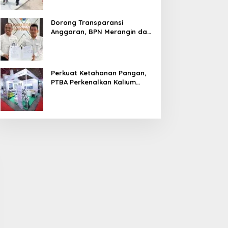
Dorong Transparansi
Anggaran, BPN Merangin dan
BRI Bangko Teken PKS
Penerbitan KKP
Perkuat Ketahanan Pangan,
PTBA Perkenalkan Kalium
Humat ‘BA Grow’ di
mpat Fraksi DPRD Soroti
Sidak PKS PT Aburahmi, Tim
Inagritech 2026
pini WDP Pemkab Muara
Pemkab PALI Temukan Izin
nim, Desak Perbaikan
Operasional Belum Kelar
ata Kelola Keuangan