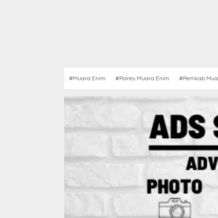
#Muara Enim
#Polres Muara Enim
#Pemkab Mua