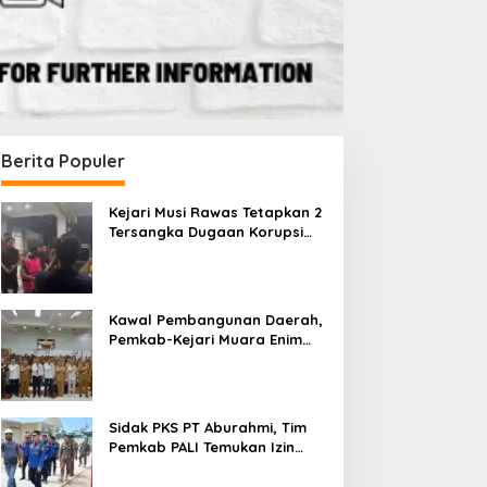
Berita Populer
Kejari Musi Rawas Tetapkan 2
Tersangka Dugaan Korupsi
Dana PSR, Selamatkan Uang
Negara Rp1,26 Miliar
Kawal Pembangunan Daerah,
Pemkab-Kejari Muara Enim
Teken MoU Pendampingan
Hukum
Sidak PKS PT Aburahmi, Tim
Pemkab PALI Temukan Izin
Operasional Belum Kelar