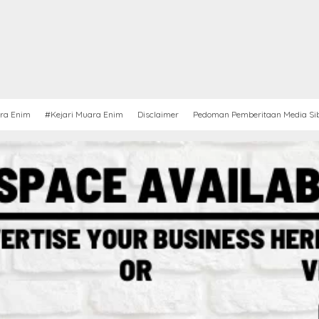
ra Enim
#Kejari Muara Enim
Disclaimer
Pedoman Pemberitaan Media Si