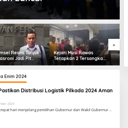
»
msel Resmi Tunjuk
Kejari Musi Rawas
E
asroni Jadi Plt
Tetapkan 2 Tersangka
O
PWI OKU Selatan
Dugaan Korupsi Dana PSR,
E
Selamatkan Uang Negara
T
Rp1,26 Miliar
ra Enim 2024
Pastikan Distribusi Logistik Pilkada 2024 Aman
mber 2024
O
L
Empat hari menjelang pemilihan Gubernur dan Wakil Gubernur
E
H
R
E
D