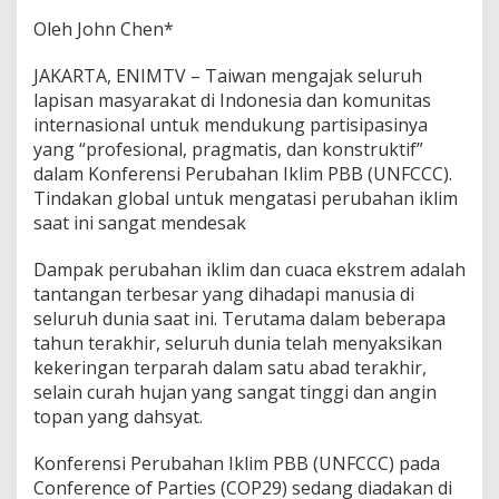
u
j
Oleh John Chen*
u
d
JAKARTA, ENIMTV – Taiwan mengajak seluruh
k
lapisan masyarakat di Indonesia dan komunitas
a
internasional untuk mendukung partisipasinya
n
D
yang “profesional, pragmatis, dan konstruktif”
u
dalam Konferensi Perubahan Iklim PBB (UNFCCC).
n
Tindakan global untuk mengatasi perubahan iklim
i
saat ini sangat mendesak
a
N
e
Dampak perubahan iklim dan cuaca ekstrem adalah
t
tantangan terbesar yang dihadapi manusia di
-
seluruh dunia saat ini. Terutama dalam beberapa
Z
tahun terakhir, seluruh dunia telah menyaksikan
e
r
kekeringan terparah dalam satu abad terakhir,
o
selain curah hujan yang sangat tinggi dan angin
topan yang dahsyat.
Konferensi Perubahan Iklim PBB (UNFCCC) pada
Conference of Parties (COP29) sedang diadakan di