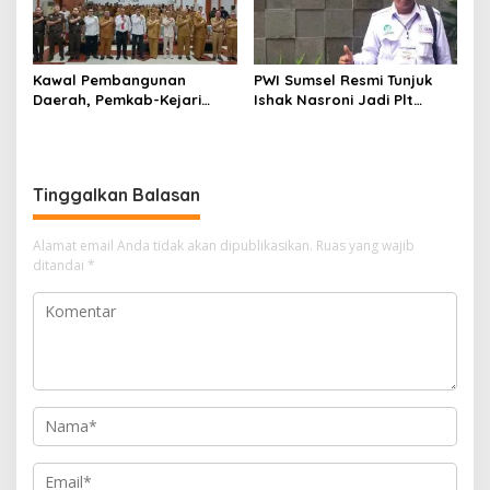
Kawal Pembangunan
PWI Sumsel Resmi Tunjuk
Daerah, Pemkab-Kejari
Ishak Nasroni Jadi Plt
Muara Enim Teken MoU
Ketua PWI OKU Selatan
Pendampingan Hukum
Tinggalkan Balasan
Alamat email Anda tidak akan dipublikasikan.
Ruas yang wajib
ditandai
*