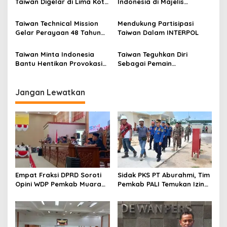
Taiwan Digelar di Lima Kota
Indonesia di Majelis
s
di Indonesia
Kesehatan Dunia (WHA)
Taiwan Technical Mission
Mendukung Partisipasi
Gelar Perayaan 48 Tahun
Taiwan Dalam INTERPOL
Kerja Sama Taiwan-RI
Taiwan Minta Indonesia
Taiwan Teguhkan Diri
Bantu Hentikan Provokasi
Sebagai Pemain
Militer Tiongkok
Semikonduktor Dunia
Jangan Lewatkan
Empat Fraksi DPRD Soroti
Sidak PKS PT Aburahmi, Tim
Opini WDP Pemkab Muara
Pemkab PALI Temukan Izin
Enim, Desak Perbaikan Tata
Operasional Belum Kelar
Kelola Keuangan