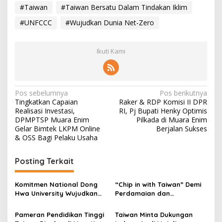
#Taiwan
#Taiwan Bersatu Dalam Tindakan Iklim
#UNFCCC
#Wujudkan Dunia Net-Zero
Ikuti Kami
N
Pos sebelumnya
Pos berikutnya
Tingkatkan Capaian
Raker & RDP Komisi II DPR
a
Realisasi Investasi,
RI, Pj Bupati Henky Optimis
v
DPMPTSP Muara Enim
Pilkada di Muara Enim
Gelar Bimtek LKPM Online
Berjalan Sukses
i
& OSS Bagi Pelaku Usaha
g
Posting Terkait
a
s
Komitmen National Dong
“Chip in with Taiwan” Demi
i
Hwa University Wujudkan
Perdamaian dan
p
Taiwan Ramah PMI
Kemakmuran Global
Pameran Pendidikan Tinggi
Taiwan Minta Dukungan
o