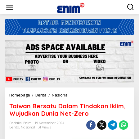
L
e
w
a
t
i
k
e
k
o
n
t
e
n
Homepage
/
Berita
/
Nasional
T
a
Taiwan Bersatu Dalam Tindakan Iklim,
i
w
Wujudkan Dunia Net-Zero
a
n
Redaksi Enim
19 November 2024
Berita
,
Nasional
31 Views
B
e