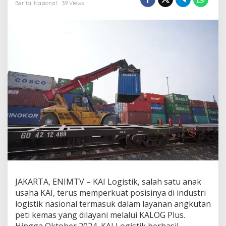
a
Berita
,
Nasional
39 Views
t
1
4
%
,
K
A
I
L
o
g
i
s
t
i
k
L
a
y
JAKARTA, ENIMTV – KAI Logistik, salah satu anak
a
usaha KAI, terus memperkuat posisinya di industri
n
i
logistik nasional termasuk dalam layanan angkutan
L
peti kemas yang dilayani melalui KALOG Plus.
e
Hingga Oktober 2024, KAI Logistik berhasil