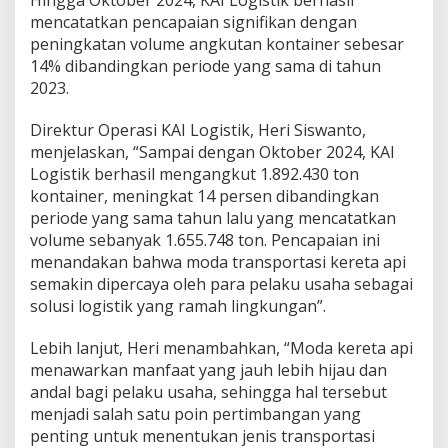
b
mencatatkan pencapaian signifikan dengan
i
peningkatan volume angkutan kontainer sebesar
h
D
14% dibandingkan periode yang sama di tahun
a
2023.
r
i
Direktur Operasi KAI Logistik, Heri Siswanto,
1
menjelaskan, “Sampai dengan Oktober 2024, KAI
,
8
Logistik berhasil mengangkut 1.892.430 ton
J
kontainer, meningkat 14 persen dibandingkan
u
periode yang sama tahun lalu yang mencatatkan
t
volume sebanyak 1.655.748 ton. Pencapaian ini
a
T
menandakan bahwa moda transportasi kereta api
o
semakin dipercaya oleh para pelaku usaha sebagai
n
solusi logistik yang ramah lingkungan”.
A
n
Lebih lanjut, Heri menambahkan, “Moda kereta api
g
k
menawarkan manfaat yang jauh lebih hijau dan
u
andal bagi pelaku usaha, sehingga hal tersebut
t
menjadi salah satu poin pertimbangan yang
a
penting untuk menentukan jenis transportasi
n