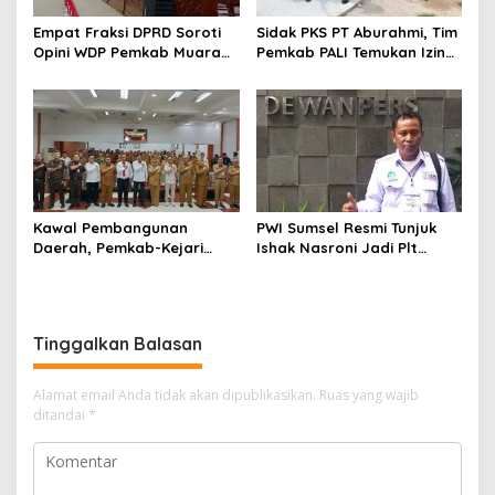
Empat Fraksi DPRD Soroti
Sidak PKS PT Aburahmi, Tim
Opini WDP Pemkab Muara
Pemkab PALI Temukan Izin
Enim, Desak Perbaikan Tata
Operasional Belum Kelar
Kelola Keuangan
Kawal Pembangunan
PWI Sumsel Resmi Tunjuk
Daerah, Pemkab-Kejari
Ishak Nasroni Jadi Plt
Muara Enim Teken MoU
Ketua PWI OKU Selatan
Pendampingan Hukum
Tinggalkan Balasan
Alamat email Anda tidak akan dipublikasikan.
Ruas yang wajib
ditandai
*