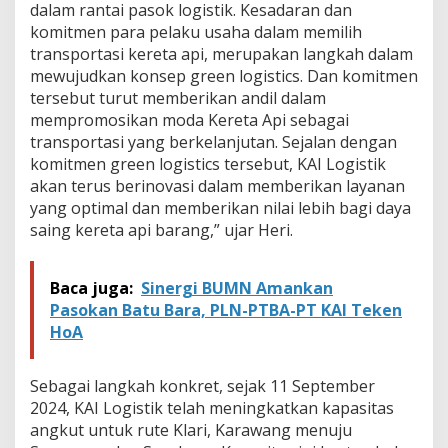
dalam rantai pasok logistik. Kesadaran dan
P
e
komitmen para pelaku usaha dalam memilih
t
transportasi kereta api, merupakan langkah dalam
i
mewujudkan konsep green logistics. Dan komitmen
K
tersebut turut memberikan andil dalam
e
m
mempromosikan moda Kereta Api sebagai
a
transportasi yang berkelanjutan. Sejalan dengan
s
komitmen green logistics tersebut, KAI Logistik
H
akan terus berinovasi dalam memberikan layanan
i
yang optimal dan memberikan nilai lebih bagi daya
n
g
saing kereta api barang,” ujar Heri.
g
a
O
Baca juga:
Sinergi BUMN Amankan
k
Pasokan Batu Bara, PLN-PTBA-PT KAI Teken
t
HoA
o
b
e
Sebagai langkah konkret, sejak 11 September
r
2
2024, KAI Logistik telah meningkatkan kapasitas
0
angkut untuk rute Klari, Karawang menuju
2