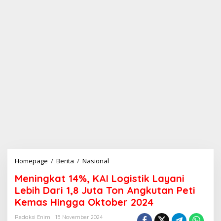
Homepage
/
Berita
/
Nasional
M
e
Meningkat 14%, KAI Logistik Layani
n
i
Lebih Dari 1,8 Juta Ton Angkutan Peti
n
Kemas Hingga Oktober 2024
g
k
Redaksi Enim
15 November 2024