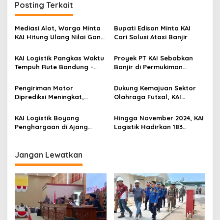
g
Posting Terkait
a
s
Mediasi Alot, Warga Minta
Bupati Edison Minta KAI
KAI Hitung Ulang Nilai Ganti
Cari Solusi Atasi Banjir
i
Rugi
p
KAI Logistik Pangkas Waktu
Proyek PT KAI Sebabkan
Tempuh Rute Bandung –
Banjir di Permukiman
o
Surabaya Menjadi 1 Hari
Warga Kelurahan Pasar 1
s
Muara Enim
Pengiriman Motor
Dukung Kemajuan Sektor
Diprediksi Meningkat,
Olahraga Futsal, KAI
Pelanggan Dihimbau untuk
Logistik Wujudkan
Perhatikan Syarat dan
Kolaborasi Bersama
KAI Logistik Boyong
Hingga November 2024, KAI
Ketentuan
Unggul FC
Penghargaan di Ajang
Logistik Hadirkan 183
Bisnis Indonesia Logistics
Service Point untuk
Awards
Layanan Kurir dan Logistik
Jangan Lewatkan