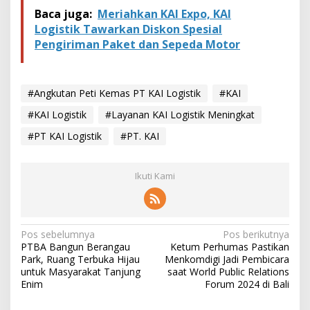
Baca juga:
Meriahkan KAI Expo, KAI
Logistik Tawarkan Diskon Spesial
Pengiriman Paket dan Sepeda Motor
#Angkutan Peti Kemas PT KAI Logistik
#KAI
#KAI Logistik
#Layanan KAI Logistik Meningkat
#PT KAI Logistik
#PT. KAI
Ikuti Kami
N
Pos sebelumnya
Pos berikutnya
PTBA Bangun Berangau
Ketum Perhumas Pastikan
a
Park, Ruang Terbuka Hijau
Menkomdigi Jadi Pembicara
v
untuk Masyarakat Tanjung
saat World Public Relations
Enim
Forum 2024 di Bali
i