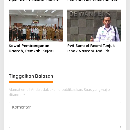
Enim, Desak Perbaikan Tata
Operasional Belum Kelar
Kelola Keuangan
Kawal Pembangunan
PWI Sumsel Resmi Tunjuk
Daerah, Pemkab-Kejari
Ishak Nasroni Jadi Plt
Muara Enim Teken MoU
Ketua PWI OKU Selatan
Pendampingan Hukum
Tinggalkan Balasan
Alamat email Anda tidak akan dipublikasikan.
Ruas yang wajib
ditandai
*