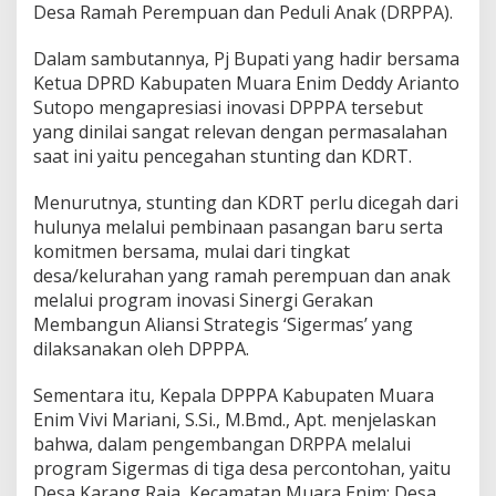
n
Desa Ramah Perempuan dan Peduli Anak (DRPPA).
M
a
Dalam sambutannya, Pj Bupati yang hadir bersama
d
Ketua DPRD Kabupaten Muara Enim Deddy Arianto
u
G
Sutopo mengapresiasi inovasi DPPPA tersebut
r
yang dinilai sangat relevan dengan permasalahan
a
saat ini yaitu pencegahan stunting dan KDRT.
t
i
Menurutnya, stunting dan KDRT perlu dicegah dari
s
d
hulunya melalui pembinaan pasangan baru serta
a
komitmen bersama, mulai dari tingkat
r
desa/kelurahan yang ramah perempuan dan anak
i
melalui program inovasi Sinergi Gerakan
P
e
Membangun Aliansi Strategis ‘Sigermas’ yang
m
dilaksanakan oleh DPPPA.
k
a
Sementara itu, Kepala DPPPA Kabupaten Muara
b
Enim Vivi Mariani, S.Si., M.Bmd., Apt. menjelaskan
M
u
bahwa, dalam pengembangan DRPPA melalui
a
program Sigermas di tiga desa percontohan, yaitu
r
Desa Karang Raja, Kecamatan Muara Enim; Desa