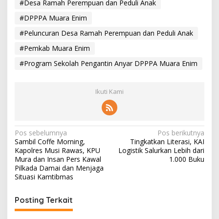
#Desa Ramah Perempuan dan Peduli Anak
#DPPPA Muara Enim
#Peluncuran Desa Ramah Perempuan dan Peduli Anak
#Pemkab Muara Enim
#Program Sekolah Pengantin Anyar DPPPA Muara Enim
Ikuti Kami
N
Pos sebelumnya
Pos berikutnya
Sambil Coffe Morning,
Tingkatkan Literasi, KAI
a
Kapolres Musi Rawas, KPU
Logistik Salurkan Lebih dari
v
Mura dan Insan Pers Kawal
1.000 Buku
Pilkada Damai dan Menjaga
i
Situasi Kamtibmas
g
Posting Terkait
a
s