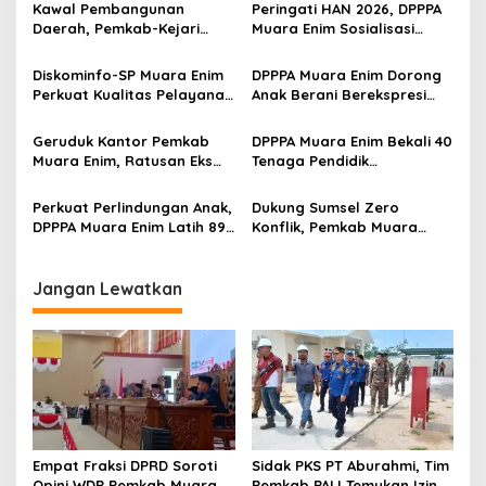
Kawal Pembangunan
Peringati HAN 2026, DPPPA
i
Daerah, Pemkab-Kejari
Muara Enim Sosialisasi
p
Muara Enim Teken MoU
Cegah Kekerasan Anak
Pendampingan Hukum
yang Memerlukan
Diskominfo-SP Muara Enim
DPPPA Muara Enim Dorong
o
Perlindungan Khusus
Perkuat Kualitas Pelayanan
Anak Berani Berekspresi
s
Publik Lewat Bimtek SP4N-
Lewat Story Telling
LAPOR dan PPID
Geruduk Kantor Pemkab
DPPPA Muara Enim Bekali 40
Muara Enim, Ratusan Eks
Tenaga Pendidik
Karyawan PBT Desak
Penanganan Kasus
Perusahaan Lunasi Hak
Kekerasan Perempuan dan
Perkuat Perlindungan Anak,
Dukung Sumsel Zero
Pekerja
Anak
DPPPA Muara Enim Latih 89
Konflik, Pemkab Muara
Aktivis PATBM
Enim Perkuat Peran FKDM
Cegah Intoleransi dan
Radikalisme
Jangan Lewatkan
Empat Fraksi DPRD Soroti
Sidak PKS PT Aburahmi, Tim
Opini WDP Pemkab Muara
Pemkab PALI Temukan Izin