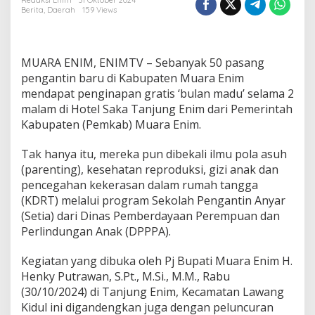
a
Redaksi Enim
31 Oktober 2024
Berita
,
Daerah
159 Views
n
g
P
e
MUARA ENIM, ENIMTV – Sebanyak 50 pasang
n
g
pengantin baru di Kabupaten Muara Enim
a
mendapat penginapan gratis ‘bulan madu’ selama 2
n
malam di Hotel Saka Tanjung Enim dari Pemerintah
t
Kabupaten (Pemkab) Muara Enim.
i
n
B
Tak hanya itu, mereka pun dibekali ilmu pola asuh
a
(parenting), kesehatan reproduksi, gizi anak dan
r
pencegahan kekerasan dalam rumah tangga
u
(KDRT) melalui program Sekolah Pengantin Anyar
D
(Setia) dari Dinas Pemberdayaan Perempuan dan
a
p
Perlindungan Anak (DPPPA).
a
t
Kegiatan yang dibuka oleh Pj Bupati Muara Enim H.
B
Henky Putrawan, S.Pt., M.Si., M.M., Rabu
u
(30/10/2024) di Tanjung Enim, Kecamatan Lawang
l
a
Kidul ini digandengkan juga dengan peluncuran