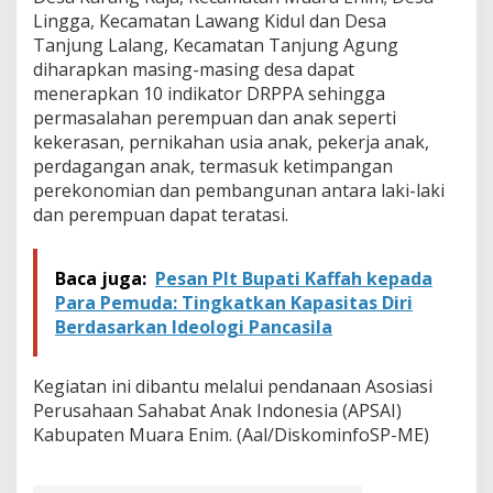
a
Lingga, Kecamatan Lawang Kidul dan Desa
E
Tanjung Lalang, Kecamatan Tanjung Agung
n
i
diharapkan masing-masing desa dapat
m
menerapkan 10 indikator DRPPA sehingga
permasalahan perempuan dan anak seperti
kekerasan, pernikahan usia anak, pekerja anak,
perdagangan anak, termasuk ketimpangan
perekonomian dan pembangunan antara laki-laki
dan perempuan dapat teratasi.
Baca juga:
Pesan Plt Bupati Kaffah kepada
Para Pemuda: Tingkatkan Kapasitas Diri
Berdasarkan Ideologi Pancasila
Kegiatan ini dibantu melalui pendanaan Asosiasi
Perusahaan Sahabat Anak Indonesia (APSAI)
Kabupaten Muara Enim. (Aal/DiskominfoSP-ME)