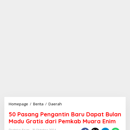
Homepage
/
Berita
/
Daerah
5
0
50 Pasang Pengantin Baru Dapat Bulan
P
a
Madu Gratis dari Pemkab Muara Enim
s