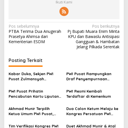
Ikuti Kami
N
Pos sebelumnya
Pos berikutnya
PTBA Terima Dua Anugerah
Pj Bupati Muara Enim Minta
a
Prasetya Ahimsa dari
KPU dan Bawaslu Antisipasi
v
Kementerian ESDM
Gangguan & Hambatan
Jelang Pilkada Serentak
i
g
Posting Terkait
a
s
Kabar Duka, Sekjen PWI
PWI Pusat Rampungkan
Pusat Zulmansyah
Draf Penyempurnaan
i
Sekedang Tutup Usia
PD/PRT
p
PWI Pusat Prihatin
PWI Resmi Kembali
Pencabutan Kartu Liputan
Terdaftar di Kemenkum
o
Istana Wartawan CNN
s
Indonesia
Akhmad Munir Terpilih
Dua Calon Ketum Melaju ke
Ketua Umum PWI Pusat,
Kongres Persatuan PWI
Tiga Formatur Disepakati
2025
Tim Verifikasi Kongres PWI
Duet Akhmad Munir & Atal