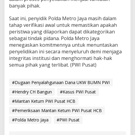
n
banyak pihak.
a
U
Saat ini, penyidik Polda Metro Jaya masih dalam
K
W
tahap verifikasi awal untuk memastikan apakah
B
peristiwa yang dilaporkan dapat dikategorikan
U
sebagai tindak pidana. Polda Metro Jaya
M
menegaskan komitmennya untuk menuntaskan
N
penyelidikan ini secara menyeluruh demi menjaga
integritas institusi dan menghormati hak-hak
semua pihak yang terlibat. (PWI Pusat)
#Dugaan Penyalahgunaan Dana UKW BUMN PWI
#Hendry CH Bangun
#Kasus PWI Pusat
#Mantan Ketum PWI Pusat HCB
#Pemeriksaan Mantan Ketum PWI Pusat HCB
#Polda Metro Jaya
#PWI Pusat