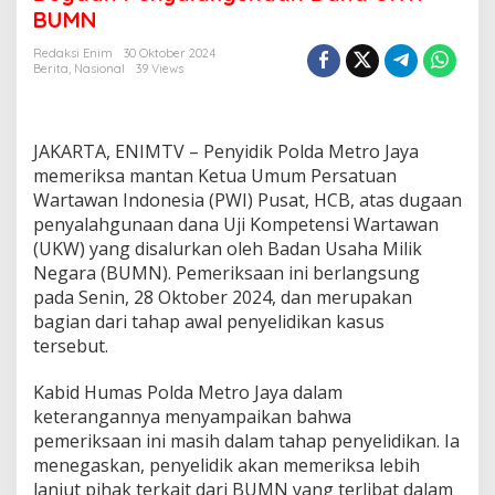
d
BUMN
i
k
Redaksi Enim
30 Oktober 2024
P
Berita
,
Nasional
39 Views
o
l
d
a
JAKARTA, ENIMTV – Penyidik Polda Metro Jaya
M
memeriksa mantan Ketua Umum Persatuan
e
Wartawan Indonesia (PWI) Pusat, HCB, atas dugaan
t
r
penyalahgunaan dana Uji Kompetensi Wartawan
o
(UKW) yang disalurkan oleh Badan Usaha Milik
J
Negara (BUMN). Pemeriksaan ini berlangsung
a
pada Senin, 28 Oktober 2024, dan merupakan
y
a
bagian dari tahap awal penyelidikan kasus
P
tersebut.
e
r
Kabid Humas Polda Metro Jaya dalam
i
keterangannya menyampaikan bahwa
k
s
pemeriksaan ini masih dalam tahap penyelidikan. Ia
a
menegaskan, penyelidik akan memeriksa lebih
M
lanjut pihak terkait dari BUMN yang terlibat dalam