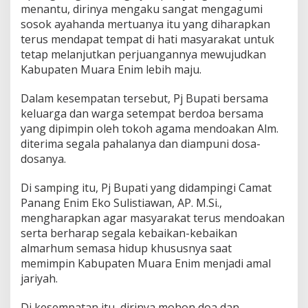
,
menantu, dirinya mengaku sangat mengagumi
P
sosok ayahanda mertuanya itu yang diharapkan
j
terus mendapat tempat di hati masyarakat untuk
B
u
tetap melanjutkan perjuangannya mewujudkan
p
Kabupaten Muara Enim lebih maju.
a
t
Dalam kesempatan tersebut, Pj Bupati bersama
i
keluarga dan warga setempat berdoa bersama
H
e
yang dipimpin oleh tokoh agama mendoakan Alm.
n
diterima segala pahalanya dan diampuni dosa-
k
dosanya.
y
K
Di samping itu, Pj Bupati yang didampingi Camat
a
g
Panang Enim Eko Sulistiawan, AP. M.Si.,
u
mengharapkan agar masyarakat terus mendoakan
m
serta berharap segala kebaikan-kebaikan
i
almarhum semasa hidup khususnya saat
S
o
memimpin Kabupaten Muara Enim menjadi amal
s
jariyah.
o
k
Di kesempatan itu, dirinya mohon doa dan