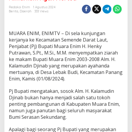
h
k
Redaksi Enim
1 Agustus 2024
e
Berita
,
Daerah
333 Views
M
a
k
a
MUARA ENIM, ENIMTV – Di sela kunjungan
m
kerjanya ke Kecamatan Semende Darat Laut,
H
Penjabat (Pj) Bupati Muara Enim H. Henky
.
Putrawan, S.Pt., M.Si., M.M. menyempatkan ziarah
K
a
ke makam Bupati Muara Enim 2003-2008 Alm. H.
l
Kalamudin Djinab yang merupakan ayahanda
a
mertuanya, di Desa Lebak Budi, Kecamatan Panang
m
Enim, Kamis (01/08/2024).
u
d
i
Pj Bupati mengatakan, sosok Alm. H. Kalamudin
n
Djinab bukan hanya menjadi salah satu tokoh
D
penting pembangunan di Kabupaten Muara Enim,
j
namun juga panutan bagi seluruh masyarakat
i
Bumi Serasan Sekundang.
n
a
b
Apalagi bagi seorang Pj Bupati yang merupakan