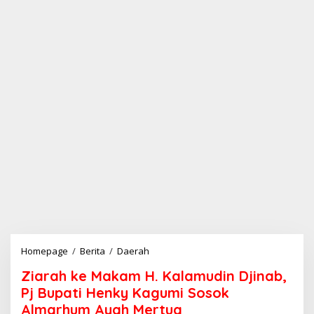
Homepage
/
Berita
/
Daerah
Z
i
Ziarah ke Makam H. Kalamudin Djinab,
a
r
Pj Bupati Henky Kagumi Sosok
a
Almarhum Ayah Mertua