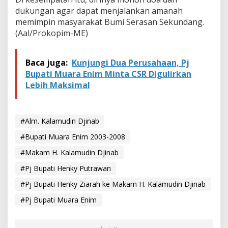
A
dukungan agar dapat menjalankan amanah
l
m
memimpin masyarakat Bumi Serasan Sekundang.
a
(Aal/Prokopim-ME)
r
h
u
Baca juga:
Kunjungi Dua Perusahaan, Pj
m
Bupati Muara Enim Minta CSR Digulirkan
A
Lebih Maksimal
y
a
h
M
#Alm. Kalamudin Djinab
e
r
#Bupati Muara Enim 2003-2008
t
u
#Makam H. Kalamudin Djinab
a
#Pj Bupati Henky Putrawan
#Pj Bupati Henky Ziarah ke Makam H. Kalamudin Djinab
#Pj Bupati Muara Enim