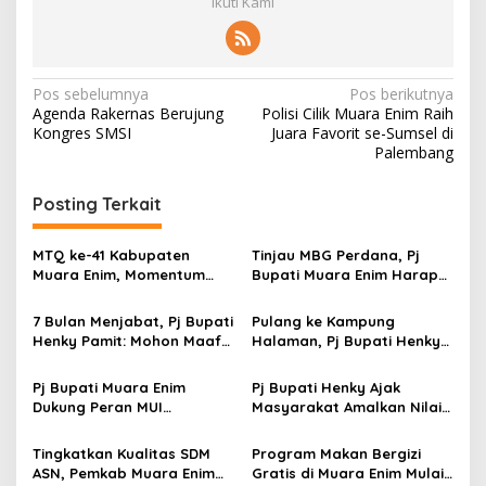
Ikuti Kami
N
Pos sebelumnya
Pos berikutnya
Agenda Rakernas Berujung
Polisi Cilik Muara Enim Raih
a
Kongres SMSI
Juara Favorit se-Sumsel di
v
Palembang
i
Posting Terkait
g
a
MTQ ke-41 Kabupaten
Tinjau MBG Perdana, Pj
s
Muara Enim, Momentum
Bupati Muara Enim Harap
Lahirkan Generasi Qurani
Anak-anak Dapat Gizi yang
i
Baik
7 Bulan Menjabat, Pj Bupati
Pulang ke Kampung
p
Henky Pamit: Mohon Maaf
Halaman, Pj Bupati Henky
dan Terima Kasih
Ziarah Ke Makam Alm. H.
o
Kalamudin Djinab dan
Pj Bupati Muara Enim
Pj Bupati Henky Ajak
s
Bantu 3 Masjid
Dukung Peran MUI
Masyarakat Amalkan Nilai
Wujudkan Kerukunan
Keimanan & Ketakwaan
Antarumat Beragama
dalam Kehidupan Sehari-
Tingkatkan Kualitas SDM
Program Makan Bergizi
Hari
ASN, Pemkab Muara Enim
Gratis di Muara Enim Mulai