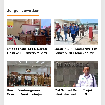
Gandeng 3 Perguruan
17 Februari, Tahap Awal
Tinggi
Sasar 3.000 Siswa
Jangan Lewatkan
Empat Fraksi DPRD Soroti
Sidak PKS PT Aburahmi, Tim
Opini WDP Pemkab Muara
Pemkab PALI Temukan Izin
Enim, Desak Perbaikan Tata
Operasional Belum Kelar
Kelola Keuangan
Kawal Pembangunan
PWI Sumsel Resmi Tunjuk
Daerah, Pemkab-Kejari
Ishak Nasroni Jadi Plt
Muara Enim Teken MoU
Ketua PWI OKU Selatan
Pendampingan Hukum