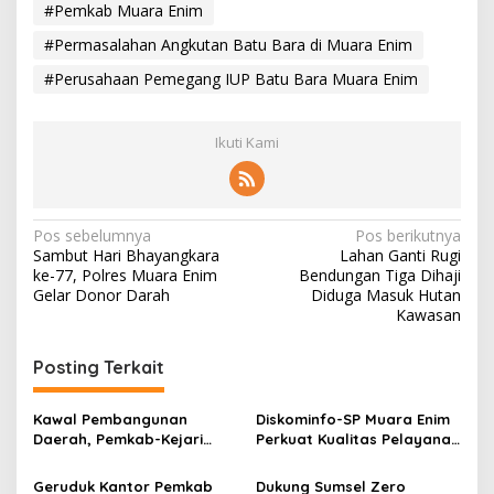
#Pemkab Muara Enim
#Permasalahan Angkutan Batu Bara di Muara Enim
#Perusahaan Pemegang IUP Batu Bara Muara Enim
Ikuti Kami
N
Pos sebelumnya
Pos berikutnya
Sambut Hari Bhayangkara
Lahan Ganti Rugi
a
ke-77, Polres Muara Enim
Bendungan Tiga Dihaji
v
Gelar Donor Darah
Diduga Masuk Hutan
Kawasan
i
g
Posting Terkait
a
s
Kawal Pembangunan
Diskominfo-SP Muara Enim
Daerah, Pemkab-Kejari
Perkuat Kualitas Pelayanan
i
Muara Enim Teken MoU
Publik Lewat Bimtek SP4N-
p
Pendampingan Hukum
LAPOR dan PPID
Geruduk Kantor Pemkab
Dukung Sumsel Zero