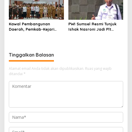
Kawal Pembangunan
PWI Sumsel Resmi Tunjuk
Daerah, Pemkab-Kejari
Ishak Nasroni Jadi Plt
Muara Enim Teken MoU
Ketua PWI OKU Selatan
Pendampingan Hukum
Tinggalkan Balasan
Alamat email Anda tidak akan dipublikasikan.
Ruas yang wajib
ditandai
*