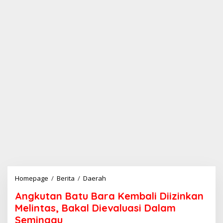
Homepage
/
Berita
/
Daerah
A
n
Angkutan Batu Bara Kembali Diizinkan
g
k
Melintas, Bakal Dievaluasi Dalam
u
Seminggu