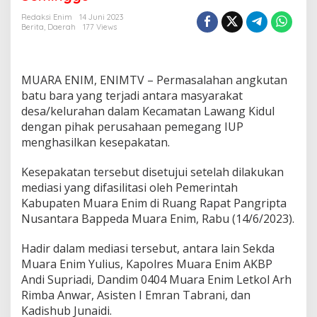
t
a
Redaksi Enim
14 Juni 2023
n
Berita
,
Daerah
177 Views
B
a
t
u
MUARA ENIM, ENIMTV – Permasalahan angkutan
B
batu bara yang terjadi antara masyarakat
a
desa/kelurahan dalam Kecamatan Lawang Kidul
r
dengan pihak perusahaan pemegang IUP
a
K
menghasilkan kesepakatan.
e
m
Kesepakatan tersebut disetujui setelah dilakukan
b
mediasi yang difasilitasi oleh Pemerintah
a
Kabupaten Muara Enim di Ruang Rapat Pangripta
l
i
Nusantara Bappeda Muara Enim, Rabu (14/6/2023).
D
i
Hadir dalam mediasi tersebut, antara lain Sekda
i
Muara Enim Yulius, Kapolres Muara Enim AKBP
z
Andi Supriadi, Dandim 0404 Muara Enim Letkol Arh
i
n
Rimba Anwar, Asisten I Emran Tabrani, dan
k
Kadishub Junaidi.