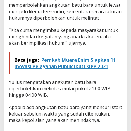
i
memperbolehkan angkutan batu bara untuk lewat
D
menjadi dilema tersendiri, sementara secara aturan
a
l
hukumnya diperbolehkan untuk melintas.
a
m
“Kita cuma mengimbau kepada masyarakat untuk
S
menghindari kegiatan yang anarkis karena itu
e
akan berimplikasi hukum,” ujarnya.
m
i
n
g
Baca juga:
Pemkab Muara Enim Siapkan 11
g
Inovasi Pelayanan Publik Ikuti KIPP 2021
u
Yulius mengatakan angkutan batu bara
diperbolehkan melintas mulai pukul 21.00 WIB
hingga 04.00 WIB.
Apabila ada angkutan batu bara yang mencuri start
keluar sebelum waktu yang sudah ditentukan,
maka kepolisian yang akan menindaknya.