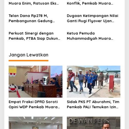
Muara Enim, Ratusan Eks
Konflik, Pemkab Muara
o
Karyawan PBT Desak
Enim Perkuat Peran FKDM
s
Perusahaan Lunasi Hak
Cegah Intoleransi dan
Telan Dana Rp278 M,
Dugaan Ketimpangan Nilai
Pekerja
Radikalisme
Pembangunan Gedung
Ganti Rugi Flyover Ujan
KJSU 10 Lantai RSUD
Mas Mencuat, Pemkab
Rabain Muara Enim Ditunda
Muara Enim Turun Verifikasi
Perkuat Sinergi dengan
Ketua Pemuda
Pemkab, PTBA Siap Dukung
Muhammadiyah Muara
Pembangunan Muara Enim
Enim Ajak Masyarakat Tak
Terprovokasi Isu Politik
Jangan Lewatkan
Empat Fraksi DPRD Soroti
Sidak PKS PT Aburahmi, Tim
Opini WDP Pemkab Muara
Pemkab PALI Temukan Izin
Enim, Desak Perbaikan Tata
Operasional Belum Kelar
Kelola Keuangan