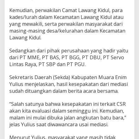
a
n
Kemudian, perwakilan Camat Lawang Kidul, para
M
kades/lurah dalam Kecamatan Lawang Kidul atau
e
l
yang mewakili, serta perwakilan masyarakat dari
i
masing-masing desa/kelurahan dalam Kecamatan
n
Lawang Kidul.
t
a
Sedangkan dari pihak perusahaan yang hadir yaitu
s
,
dari PT MME, PT BAS, PT BGG, PT DBU, PT Servo
B
Lintas Raya, PT SBP dan PT PGU.
a
k
Sekretaris Daerah (Sekda) Kabupaten Muara Enim
a
Yulius menjelaskan, hasil kesepakatan dari mediasi
l
D
sudah dituangkan dalam berita acara bersama.
i
e
“Salah satunya bahwa kesepakatan ini terkait CSR
v
akan kita evaluasi dalam seminggu ini. Kemudian,
a
malam ini mulai dibuka jalan angkutan batu bara,”
l
u
jelas Yulius saat diwawancara usai mediasi.
a
s
Menurut Yulius, masyarakat yang masih tidak